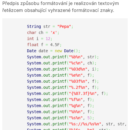
Předpis způsobu formátování je realizován textovým
řetězcem obsahující vyhrazené formátovací znaky.
String
 str 
=
"Pepa"
;
char
 ch 
=
'x'
;
int
 i 
=
12
;
float
 f 
=
 4.5F
;
Date
 date 
=
new
Date
(
)
;
System
.
out
.
printf
(
"%b%n"
, str
)
;
System
.
out
.
printf
(
"%c%n"
, ch
)
;
System
.
out
.
printf
(
"%03d%n"
, i
)
;
System
.
out
.
printf
(
"%e%n"
, f
)
;
System
.
out
.
printf
(
"%03f%n"
, f
)
;
System
.
out
.
printf
(
"%.2f%n"
, f
)
;
System
.
out
.
printf
(
"{%07.3f}%n"
, f
)
;
System
.
out
.
printf
(
"%f%n"
, f
)
;
System
.
out
.
printf
(
"%g%n"
, f
)
;
System
.
out
.
printf
(
"%h%n"
, f
)
;
System
.
out
.
printf
(
"%s%n"
, 
5
)
;
System
.
out
.
printf
(
"%s://%s/%s%n"
, str, str, 
System
.
out
.
printf
(
"%1$s...%n"
, str
)
;