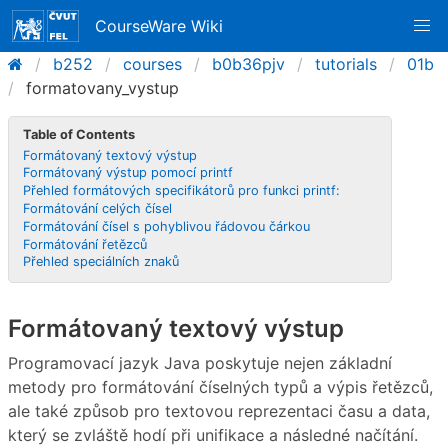
CourseWare Wiki
b252
courses
b0b36pjv
tutorials
01b
formatovany_vystup
Table of Contents
Formátovaný textový výstup
Formátovaný výstup pomocí printf
Přehled formátových specifikátorů pro funkci printf:
Formátování celých čísel
Formátování čísel s pohyblivou řádovou čárkou
Formátování řetězců
Přehled speciálních znaků
Formátovaný textový výstup
Programovací jazyk Java poskytuje nejen základní
metody pro formátování číselných typů a výpis řetězců,
ale také způsob pro textovou reprezentaci času a data,
který se zvláště hodí při unifikace a následné načítání.