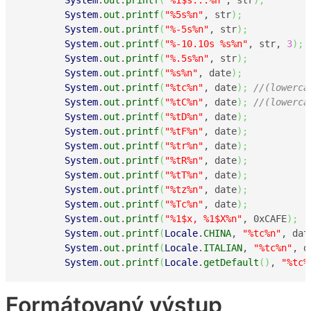
System
.
out
.
printf
(
"%5s%n"
, str
)
;
System
.
out
.
printf
(
"%-5s%n"
, str
)
;
System
.
out
.
printf
(
"%-10.10s %s%n"
, str, 
3
)
;
System
.
out
.
printf
(
"%.5s%n"
, str
)
;
System
.
out
.
printf
(
"%s%n"
, date
)
;
System
.
out
.
printf
(
"%tc%n"
, date
)
;
//(lowerca
System
.
out
.
printf
(
"%tC%n"
, date
)
;
//(lowerca
System
.
out
.
printf
(
"%tD%n"
, date
)
;
System
.
out
.
printf
(
"%tF%n"
, date
)
;
System
.
out
.
printf
(
"%tr%n"
, date
)
;
System
.
out
.
printf
(
"%tR%n"
, date
)
;
System
.
out
.
printf
(
"%tT%n"
, date
)
;
System
.
out
.
printf
(
"%tz%n"
, date
)
;
System
.
out
.
printf
(
"%Tc%n"
, date
)
;
System
.
out
.
printf
(
"%1$x, %1$X%n"
, 0xCAFE
)
;
System
.
out
.
printf
(
Locale
.
CHINA
, 
"%tc%n"
, dat
System
.
out
.
printf
(
Locale
.
ITALIAN
, 
"%tc%n"
, d
System
.
out
.
printf
(
Locale
.
getDefault
(
)
, 
"%tc%
Formátovaný výstup