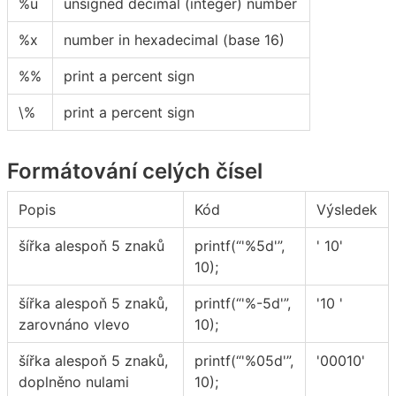
%u
unsigned decimal (integer) number
%x
number in hexadecimal (base 16)
%%
print a percent sign
\%
print a percent sign
Formátování celých čísel
Popis
Kód
Výsledek
šířka alespoň 5 znaků
printf(“'%5d'”,
' 10'
10);
šířka alespoň 5 znaků,
printf(“'%-5d'”,
'10 '
zarovnáno vlevo
10);
šířka alespoň 5 znaků,
printf(“'%05d'”,
'00010'
doplněno nulami
10);