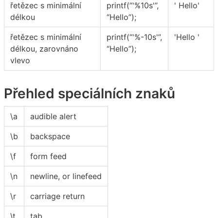
řetězec s minimální
printf(“'%10s'”,
' Hello'
délkou
“Hello”);
řetězec s minimální
printf(“'%-10s'”,
'Hello '
délkou, zarovnáno
“Hello”);
vlevo
Přehled speciálních znaků
\a
audible alert
\b
backspace
\f
form feed
\n
newline, or linefeed
\r
carriage return
\t
tab