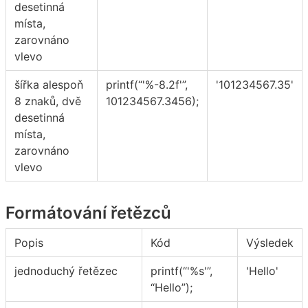
desetinná
místa,
zarovnáno
vlevo
šířka alespoň
printf(“'%-8.2f'”,
'101234567.35'
8 znaků, dvě
101234567.3456);
desetinná
místa,
zarovnáno
vlevo
Formátování řetězců
Popis
Kód
Výsledek
jednoduchý řetězec
printf(“'%s'”,
'Hello'
“Hello”);