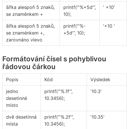
šířka alespoň 5 znaků,
printf(“'%+5d'”,
' +10'
se znaménkem +
10);
šířka alespoň 5 znaků,
printf(“'%-
'+10 '
se znaménkem +,
+5d'”, 10);
zarovnáno vlevo
Formátování čísel s pohyblivou
řádovou čárkou
Popis
Kód
Výsledek
jedno
printf(“'%.1f'”,
'10.3'
desetinné
10.3456);
místo
dvě desetinná
printf(“'%.2f'”,
'10.35'
místa
10.3456);