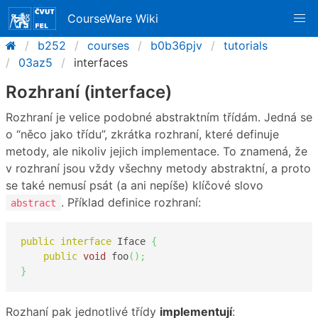
CourseWare Wiki
b252
courses
b0b36pjv
tutorials
03az5
interfaces
Rozhraní (interface)
Rozhraní je velice podobné abstraktním třídám. Jedná se
o “něco jako třídu”, zkrátka rozhraní, které definuje
metody, ale nikoliv jejich implementace. To znamená, že
v rozhraní jsou vždy všechny metody abstraktní, a proto
se také nemusí psát (a ani nepíše) klíčové slovo
. Příklad definice rozhraní:
abstract
public
interface
 Iface 
{
public
void
 foo
(
)
;
}
Rozhaní pak jednotlivé třídy
implementují
: