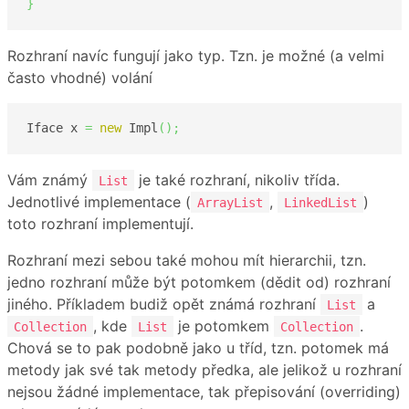
}
Rozhraní navíc fungují jako typ. Tzn. je možné (a velmi
často vhodné) volání
Iface x 
=
new
 Impl
(
)
;
Vám známý
je také rozhraní, nikoliv třída.
List
Jednotlivé implementace (
,
)
ArrayList
LinkedList
toto rozhraní implementují.
Rozhraní mezi sebou také mohou mít hierarchii, tzn.
jedno rozhraní může být potomkem (dědit od) rozhraní
jiného. Příkladem budiž opět známá rozhraní
a
List
, kde
je potomkem
.
Collection
List
Collection
Chová se to pak podobně jako u tříd, tzn. potomek má
metody jak své tak metody předka, ale jelikož u rozhraní
nejsou žádné implementace, tak přepisování (overriding)