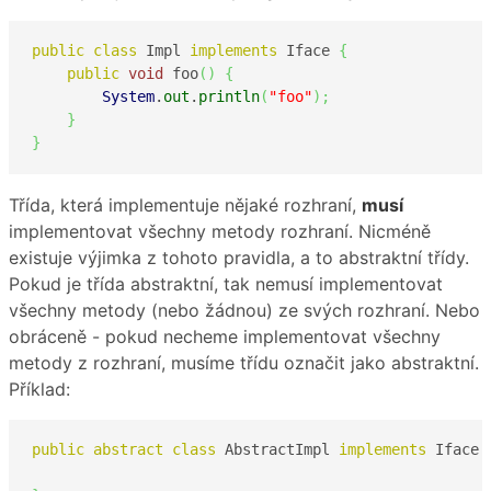
public
class
 Impl 
implements
 Iface 
{
public
void
 foo
(
)
{
System
.
out
.
println
(
"foo"
)
;
}
}
Třída, která implementuje nějaké rozhraní,
musí
implementovat všechny metody rozhraní. Nicméně
existuje výjimka z tohoto pravidla, a to abstraktní třídy.
Pokud je třída abstraktní, tak nemusí implementovat
všechny metody (nebo žádnou) ze svých rozhraní. Nebo
obráceně - pokud necheme implementovat všechny
metody z rozhraní, musíme třídu označit jako abstraktní.
Příklad:
public
abstract
class
 AbstractImpl 
implements
 Iface 