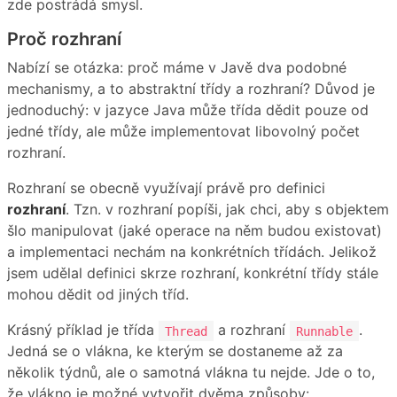
zde postrádá smysl.
Proč rozhraní
Nabízí se otázka: proč máme v Javě dva podobné
mechanismy, a to abstraktní třídy a rozhraní? Důvod je
jednoduchý: v jazyce Java může třída dědit pouze od
jedné třídy, ale může implementovat libovolný počet
rozhraní.
Rozhraní se obecně využívají právě pro definici
rozhraní
. Tzn. v rozhraní popíši, jak chci, aby s objektem
šlo manipulovat (jaké operace na něm budou existovat)
a implementaci nechám na konkrétních třídách. Jelikož
jsem udělal definici skrze rozhraní, konkrétní třídy stále
mohou dědit od jiných tříd.
Krásný příklad je třída
a rozhraní
.
Thread
Runnable
Jedná se o vlákna, ke kterým se dostaneme až za
několik týdnů, ale o samotná vlákna tu nejde. Jde o to,
že vlákno je možné vytvořit dvěma způsoby: