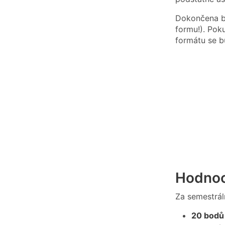
Dokončena b
formu!). Pok
formátu se b
Hodnoc
Za semestrál
20 bodů