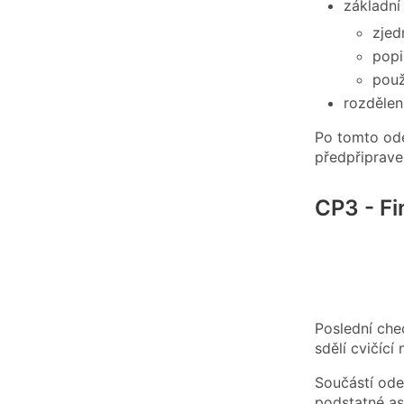
základní
zjed
popi
použ
rozdělen
Po tomto ode
předpřipraven
CP3 - Fi
Poslední chec
sdělí cvičící
Součástí ode
podstatné as