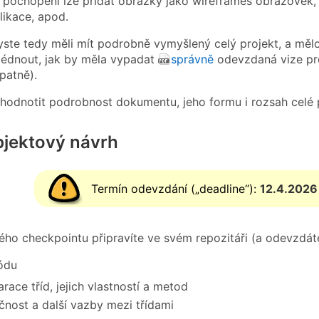
í pochopení lze přidat obrázky jako wireframes obrazovek, 
likace, apod.
yste tedy měli mít podrobně vymyšlený celý projekt, a mělo 
édnout, jak by měla vypadat
správně
odevzdaná vize pro
patně).
 hodnotit podrobnost dokumentu, jeho formu i rozsah celé 
bjektový návrh
Termín odevzdání („deadline“):
12.4.2026
ého checkpointu připravíte ve svém repozitáři (a odevzdá
ódu
arace tříd, jejich vlastností a metod
čnost a další vazby mezi třídami