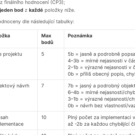
z finálního hodnocení (CP3);
 jeden bod
z
každé
položky níže.
odnoceny dle následující tabulky:
ožka
Max
Poznámka
bodů
e projektu
5
5b = jasně a podrobně popsa
4–3b = mírné nejasnosti v čá
2–1b = výrazné nejasnosti v 
0b = příliš obecný popis, chy
ektový návrh
7
7b = jasný a podrobný objek
6–4b = mírné nejasnosti/chy
3–1b = výrazné nejasnosti/ch
0b = návrh bez vlastností/va
sah
10
Plný počet za implementaci 
lementace
až -2b za každou chybějící či