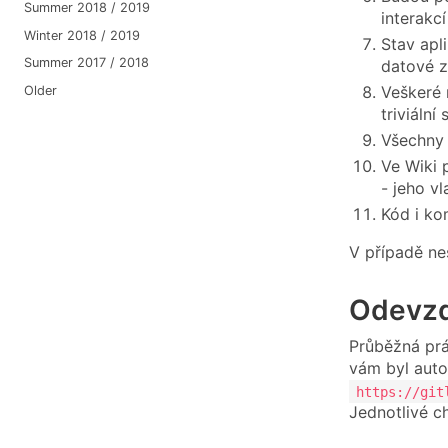
Summer 2018 / 2019
interakcí
Winter 2018 / 2019
Stav apl
Summer 2017 / 2018
datové z
Veškeré 
Older
triviální
Všechny 
Ve Wiki 
- jeho v
Kód i ko
V případě ne
Odevzd
Průběžná prá
vám byl auto
https://git
Jednotlivé c