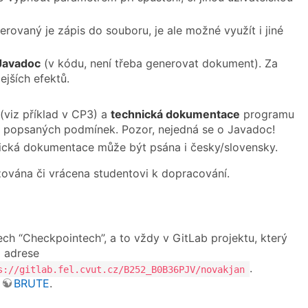
erovaný je zápis do souboru, je ale možné využít i jiné
Javadoc
(v kódu, není třeba generovat dokument). Za
ejších efektů.
(viz příklad v CP3) a
technická dokumentace
programu
ýše popsaných podmínek. Pozor, nejedná se o Javadoc!
nická dokumentace může být psána i česky/slovensky.
ována či vrácena studentovi k dopracování.
ch “Checkpointech”, a to vždy v GitLab projektu, který
a adrese
.
s://gitlab.fel.cvut.cz/B252_B0B36PJV/novakjan
o
BRUTE
.