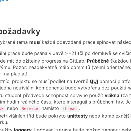
e
požadavky
vybrané téma
musí
každá odevzdaná práce splňovat násled
lní práce bude psána v Javě >=21 (či po domluvě se cvičí
de mít doložitelný progress na GitLab.
Průběžně
(každou h
týmu. Pozor: neadekvátně málo commitů (velmi orientačně:
í na plagiát!
tníci projektu se musí podílet na tvorbě
GUI
pomocí platf
jedna netriviální komponenta bude vytvořena bez použití
tu student předvede schopnost správně použít
vlákna
(za t
ím hodin reálného času, které interagují s průběhem hry. Je
nebo
namísto
.
sk
Service
Thread
netriviálních tříd bude pokryto
unittesty
nebo komplexnějším
rku.
oužity
loggery
. Logovací zprávy bude možno zapnout nebo 