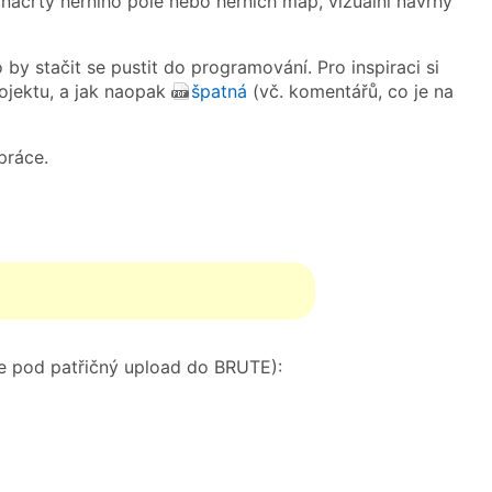
náčrty herního pole nebo herních map, vizuální návrhy
by stačit se pustit do programování. Pro inspiraci si
jektu, a jak naopak
špatná
(vč. komentářů, co je na
práce.
te pod patřičný upload do BRUTE):