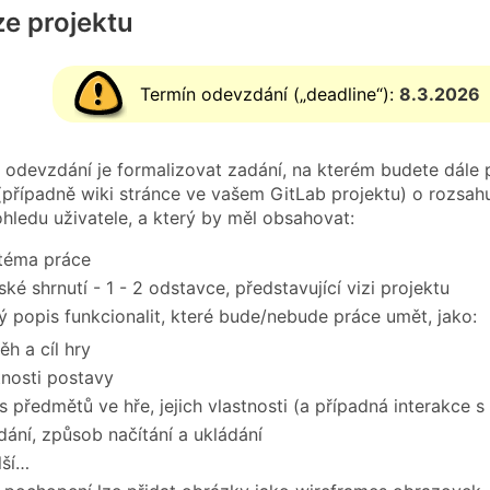
ze projektu
Termín odevzdání („deadline“):
8.3.2026
 odevzdání je formalizovat zadání, na kterém budete dál
případně wiki stránce ve vašem GitLab projektu) o rozsah
ohledu uživatele, a který by měl obsahovat:
téma práce
ké shrnutí - 1 - 2 odstavce, představující vizi projektu
 popis funkcionalit, které bude/nebude práce umět, jako:
ěh a cíl hry
tnosti postavy
s předmětů ve hře, jejich vlastnosti (a případná interakce s
dání, způsob načítání a ukládání
lší…