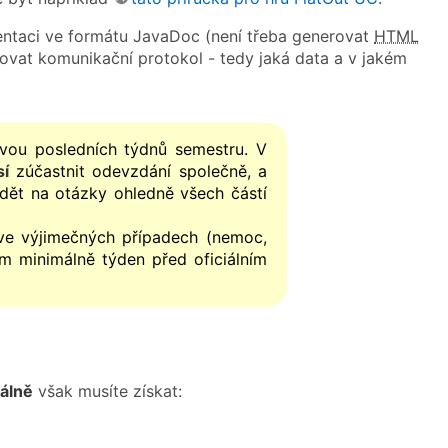
ntaci ve formátu JavaDoc (není třeba generovat
HTML
kovat komunikační protokol - tedy jaká data a v jakém
ou posledních týdnů semestru. V
í
zúčastnit odevzdání společně, a
ět na otázky ohledně všech částí
e výjimečných případech (nemoc,
m minimálně týden před oficiálním
álně
však musíte získat: