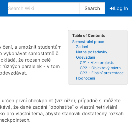
Search
Log In
Table of Contents
Semestrální práce
cvičení, a umožnit studentům
Zadání
Nutné požadavky
no vykonávat samostatně či
Odevzdání
pokládá, že rozsah celé
CP1 - Vize projektu
 různých paralelek - v tom
CP2 - Objektový návrh
 odevzdávat.
CP3 - Finální prezentace
Hodnocení
 určen první checkpoint (viz níže); případně si můžete
vá, že dané zadání “obohatíte” o vlastní netriviální
ko pro vlastní téma, abyste stanovili dostatečný rozsah
heckpointech.