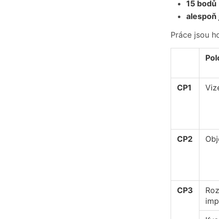
15 bodů
alespoň
Práce jsou h
Pol
CP1
Viz
CP2
Obj
CP3
Roz
imp