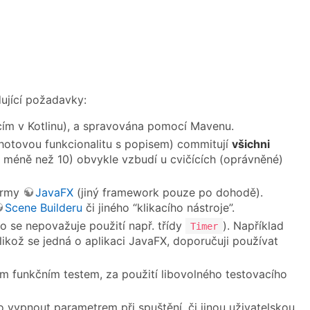
ující požadavky:
cím v Kotlinu), a spravována pomocí Mavenu.
otovou funkcionalitu s popisem) commitují
všichni
 méně než 10) obvykle vzbudí u cvičících (oprávněné)
ormy
JavaFX
(jiný framework pouze po dohodě).
Scene Builderu
či jiného “klikacího nástroje”.
o se nepovažuje použití např. třídy
). Například
Timer
likož se jedná o aplikaci JavaFX, doporučuji používat
 funkčním testem, za použití libovolného testovacího
vypnout parametrem při spuštění, či jinou uživatelskou