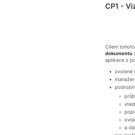
CP1 - Vi
Cílem tohoto
dokumentu
(
aplikace z p
zvolené 
manažers
podrobný
průb
vlas
popi
ovlá
a da