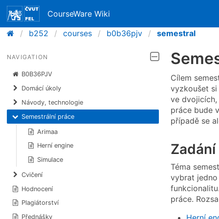
CourseWare Wiki
b252
courses
b0b36pjv
semestral
Semes
NAVIGATION
B0B36PJV
Cílem semest
vyzkoušet si
Domácí úkoly
ve dvojicích,
Návody, technologie
práce bude v
Semestrální práce
případě se a
Arimaa
Zadání
Herní engine
Simulace
Téma semestrá
Cvičení
vybrat jedno
funkcionalit
Hodnocení
práce. Rozsa
Plagiátorství
Herní en
Přednášky