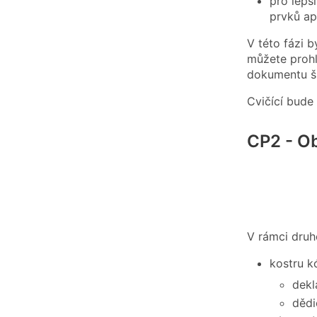
pro lepš
prvků ap
V této fázi b
můžete prohl
dokumentu š
Cvičící bude
CP2 - O
V rámci druh
kostru k
dekl
dědi