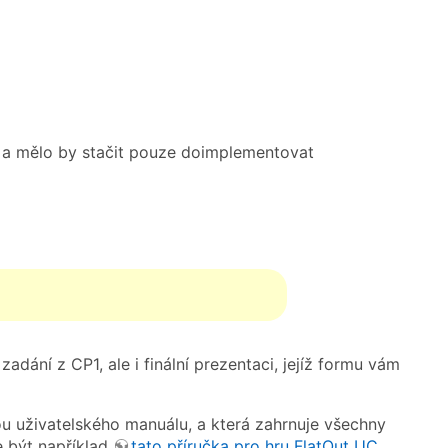
, a mělo by stačit pouze doimplementovat
dání z CP1, ale i finální prezentaci, jejíž formu vám
u uživatelského manuálu, a která zahrnuje všechny
e být například
tato příručka pro hru FlatOut UC
.