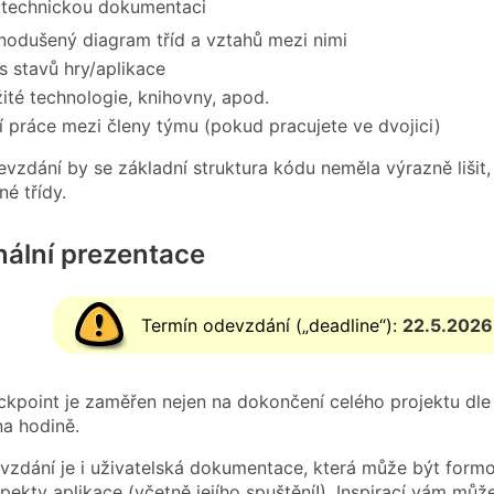
 technickou dokumentaci
nodušený diagram tříd a vztahů mezi nimi
s stavů hry/aplikace
ité technologie, knihovny, apod.
í práce mezi členy týmu (pokud pracujete ve dvojici)
vzdání by se základní struktura kódu neměla výrazně lišit
é třídy.
nální prezentace
Termín odevzdání („deadline“):
22.5.2026
kpoint je zaměřen nejen na dokončení celého projektu dle za
 na hodině.
vzdání je i uživatelská dokumentace, která může být formo
pekty aplikace (včetně jejího spuštění!). Inspirací vám můž