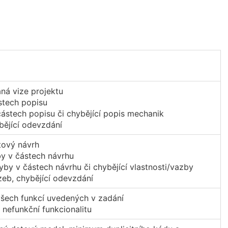
ná vize projektu
stech popisu
částech popisu či chybějící popis mechanik
bějící odevzdání
tový návrh
by v částech návrhu
yby v částech návrhu či chybějící vlastnosti/vazby
zeb, chybějící odevzdání
všech funkcí uvedených v zadání
 nefunkční funkcionalitu