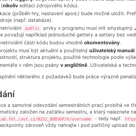
 (
nikoliv
editací zdrojového kódu).
ikace (průběh hry, nastavení apod.) bude možné uložit. Pref
droje (např. databáze).
netriviální
prvky v programu musí mít smysluplný
public
 se považují například jednoduché gettery a settery bez vedl
netriviální části kódu budou vhodně
okomentovány
.
projektu musí být aktuální a použitelný
uživatelský manuál
lastností, struktura projektu, použité technologie podle v
mentáře v něm jsou psány
v angličtině
. Uživatelská a tech
splnění některého z požadavků bude práce výrazně penaliz
ání
ce a samotné odevzdání semestrálních prací probíhá ve tře
maticky založen na začátku semestru, a který naleznete n
- tedy např.
lab.fel.cvut.cz/B252_B0B36PJV/username
http
heckpointy zároveň vždy nahrajte i pod patřičný upload d