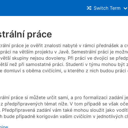
Switch Term
trální práce
rální práce je ověřit znalosti nabyté v rámci přednášek a 
 práci na větším projektu v Javě. Semestrální práci je mož
 větší skupiny nejsou dovoleny. Při práci ve dvojici se před
ětší než při samostatné práci. Studenti v týmu mohou být z
le domluví s oběma cvičícími, u kterého z nich budou práci
lní práce si můžete určit sami, a pro formalizaci zadání je
 z předpřipravených témat níže. V tom případě se však očeká
u. Předpřipravená zadání vám také mohou sloužit jako vodít
h bude případně korigován vašim cvičícím v jednotlivých c
gine