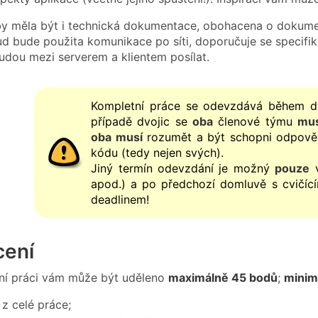
y měla být i technická dokumentace, obohacena o dokume
ud bude použita komunikace po síti, doporučuje se specifi
udou mezi serverem a klientem posílat.
Kompletní práce se odevzdává během dv
případě dvojic se
oba
členové týmu
mus
oba musí
rozumět a být schopni odpověd
kódu (tedy nejen svých).
Jiný termín odevzdání je možný
pouze
v
apod.) a po předchozí domluvě s cvičící
deadlinem!
ení
ní práci vám může být uděleno
maximálně 45 bodů
;
minim
z celé práce;