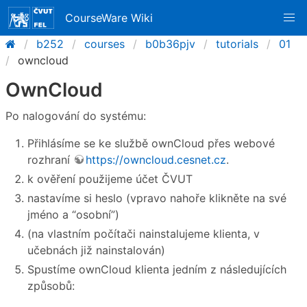
CourseWare Wiki
b252
courses
b0b36pjv
tutorials
01
owncloud
OwnCloud
Po nalogování do systému:
Přihlásíme se ke službě ownCloud přes webové
rozhraní
https://owncloud.cesnet.cz
.
k ověření použijeme účet ČVUT
nastavíme si heslo (vpravo nahoře klikněte na své
jméno a “osobní”)
(na vlastním počítači nainstalujeme klienta, v
učebnách již nainstalován)
Spustíme ownCloud klienta jedním z následujících
způsobů: