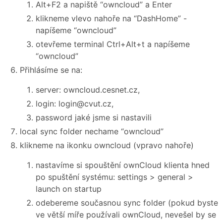
Alt+F2 a napiště “owncloud” a Enter
klikneme vlevo nahoře na “DashHome” -
napíšeme “owncloud”
otevřeme terminal Ctrl+Alt+t a napíšeme
“owncloud”
Přihlásíme se na:
server: owncloud.cesnet.cz,
login: login@cvut.cz,
password jaké jsme si nastavili
local sync folder nechame “owncloud”
klikneme na ikonku owncloud (vpravo nahoře)
nastavíme si spouštění ownCloud klienta hned
po spuštění systému: settings > general >
launch on startup
odebereme současnou sync folder (pokud byste
ve větší míře používali ownCloud, nevešel by se