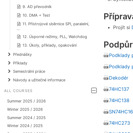
9. AD převodník
Příprav
10. DMA + Test
11. Přístrojové sběrnice SPI, paralelní,
Projít si
...
12. Úsporné režimy, PLL, Watchdog
Podpůr
13. Úkoly, příklady, opakování
Přednášky
Podklady p
Příklady
Podklady p
Semestrální práce
Dekodér
Návody a užitečné informace
74HC137
ALL COURSES
74HC138
Summer 2025 / 2026
Winter 2025 / 2026
SN74HC165
Summer 2024 / 2025
74HC273
Winter 2024 / 2025