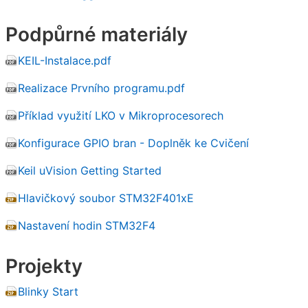
Podpůrné materiály
KEIL-Instalace.pdf
Realizace Prvního programu.pdf
Příklad využití LKO v Mikroprocesorech
Konfigurace GPIO bran - Doplněk ke Cvičení
Keil uVision Getting Started
Hlavičkový soubor STM32F401xE
Nastavení hodin STM32F4
Projekty
Blinky Start