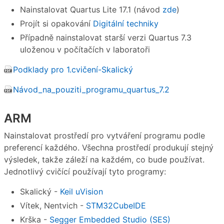
Nainstalovat Quartus Lite 17.1 (návod
zde
)
Projít si opakování
Digitální techniky
Případně nainstalovat starší verzi Quartus 7.3
uloženou v počítačích v laboratoři
Podklady pro 1.cvičení-Skalický
Návod_na_pouziti_programu_quartus_7.2
ARM
Nainstalovat prostředí pro vytváření programu podle
preferencí každého. Všechna prostředí produkují stejný
výsledek, takže záleží na každém, co bude používat.
Jednotlivý cvičící používají tyto programy:
Skalický -
Keil uVision
Vítek, Nentvich -
STM32CubeIDE
Krška -
Segger Embedded Studio (SES)