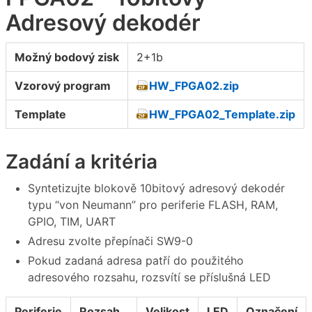
Adresový dekodér
Možný bodový zisk
2+1b
Vzorový program
HW_FPGA02.zip
Template
HW_FPGA02_Template.zip
Zadání a kritéria
Syntetizujte blokově 10bitový adresový dekodér
typu “von Neumann” pro periferie FLASH, RAM,
GPIO, TIM, UART
Adresu zvolte přepínači SW9-0
Pokud zadaná adresa patří do použitého
adresového rozsahu, rozsvítí se příslušná LED
Periferie
Rozsah
Velikost
LED
Označení