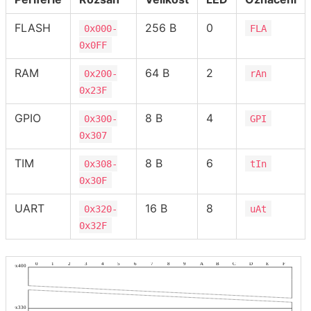
FLASH
256 B
0
0x000-
FLA
0x0FF
RAM
64 B
2
0x200-
rAn
0x23F
GPIO
8 B
4
0x300-
GPI
0x307
TIM
8 B
6
0x308-
tIn
0x30F
UART
16 B
8
0x320-
uAt
0x32F