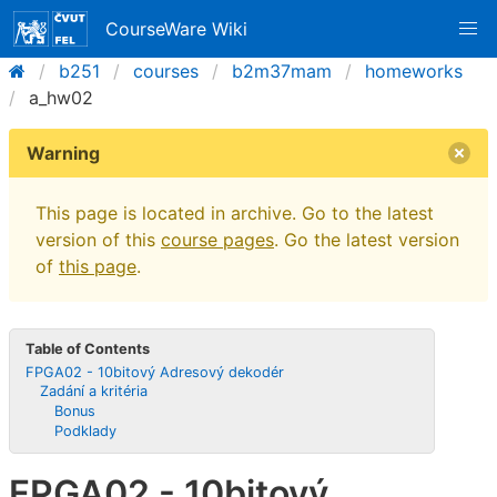
CourseWare Wiki
b251
courses
b2m37mam
homeworks
a_hw02
Warning
This page is located in archive. Go to the latest
version of this
course pages
. Go the latest version
of
this page
.
Table of Contents
FPGA02 - 10bitový Adresový dekodér
Zadání a kritéria
Bonus
Podklady
FPGA02 - 10bitový