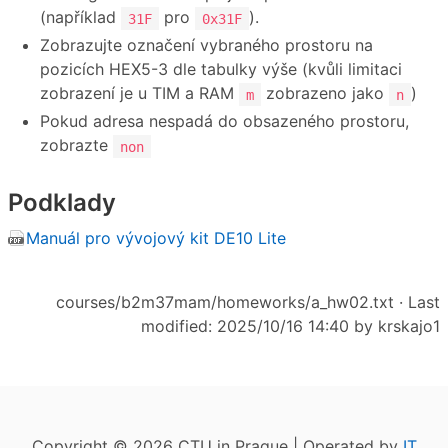
(například
pro
).
31F
0x31F
Zobrazujte označení vybraného prostoru na
pozicích HEX5-3 dle tabulky výše (kvůli limitaci
zobrazení je u TIM a RAM
zobrazeno jako
)
m
n
Pokud adresa nespadá do obsazeného prostoru,
zobrazte
non
Podklady
Manuál pro vývojový kit DE10 Lite
courses/b2m37mam/homeworks/a_hw02.txt
· Last
modified: 2025/10/16 14:40 by
krskajo1
Copyright © 2026 CTU in Prague | Operated by
IT