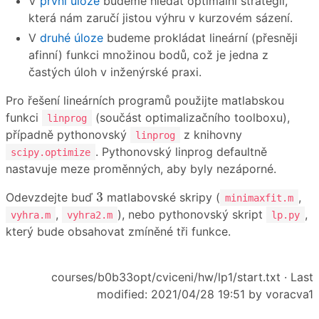
V
první úloze
budeme hledat optimální strategii,
která nám zaručí jistou výhru v kurzovém sázení.
V
druhé úloze
budeme prokládat lineární (přesněji
afinní) funkci množinou bodů, což je jedna z
častých úloh v inženýrské praxi.
Pro řešení lineárních programů použijte matlabskou
funkci
(součást optimalizačního toolboxu),
linprog
případně pythonovský
z knihovny
linprog
. Pythonovský linprog defaultně
scipy.optimize
nastavuje meze proměnných, aby byly nezáporné.
3
3
Odevzdejte buď
matlabovské skripy (
,
minimaxfit.m
,
), nebo pythonovský skript
,
vyhra.m
vyhra2.m
lp.py
který bude obsahovat zmíněné tři funkce.
courses/b0b33opt/cviceni/hw/lp1/start.txt
· Last
modified: 2021/04/28 19:51 by
voracva1