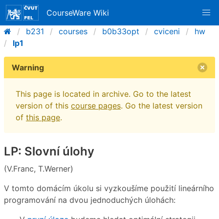
CourseWare Wiki
b231
courses
b0b33opt
cviceni
hw
lp1
Warning
This page is located in archive. Go to the latest
version of this
course pages
. Go the latest version
of
this page
.
LP: Slovní úlohy
(V.Franc, T.Werner)
V tomto domácím úkolu si vyzkoušíme použití lineárního
programování na dvou jednoduchých úlohách: