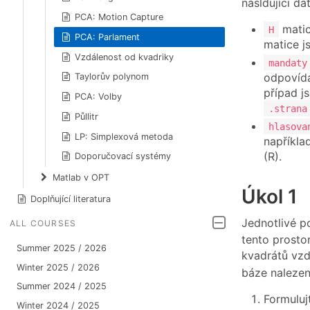
násldujíci da
PCA: Motion Capture
matic
H
PCA: Parlament
matice j
Vzdálenost od kvadriky
mandaty
odpovída
Taylorův polynom
případ j
PCA: Volby
.strana
Půllitr
hlasova
LP: Simplexová metoda
napříkla
(R).
Doporučovací systémy
Matlab v OPT
Úkol 1
Doplňující literatura
Jednotlivé 
ALL COURSES
tento prosto
Summer 2025 / 2026
kvadrátů vz
Winter 2025 / 2026
báze nalezen
Summer 2024 / 2025
Formuluj
Winter 2024 / 2025