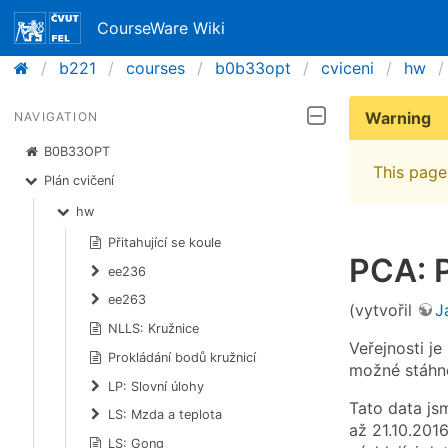
CourseWare Wiki
b221
courses
b0b33opt
cviceni
hw
Warning
NAVIGATION
B0B33OPT
This page 
Plán cvičení
hw
Přitahující se koule
PCA: 
ee236
ee263
(vytvořil
J
NLLS: Kružnice
Veřejnosti je
Prokládání bodů kružnicí
možné stáhn
LP: Slovní úlohy
Tato data js
LS: Mzda a teplota
až 21.10.201
LS: Gong