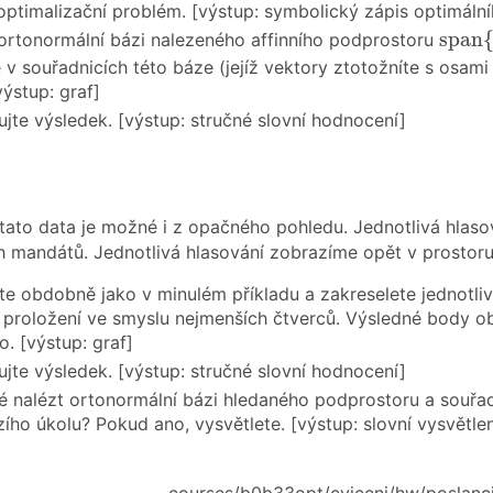
optimalizační problém. [výstup: symbolický zápis optimálníh
span
span
ortonormální bázi nalezeného affinního podprostoru
 v souřadnicích této báze (jejíž vektory ztotožníte s osa
výstup: graf]
tujte výsledek. [výstup: stručné slovní hodnocení]
 tato data je možné i z opačného pohledu. Jednotlivá hlas
 mandátů. Jednotlivá hlasování zobrazíme opět v prostor
te obdobně jako v minulém příkladu a zakreselete jednotli
 proložení ve smyslu nejmenších čtverců. Výsledné body ob
o. [výstup: graf]
tujte výsledek. [výstup: stručné slovní hodnocení]
 nalézt ortonormální bázi hledaného podprostoru a souřad
ího úkolu? Pokud ano, vysvětlete. [výstup: slovní vysvětlen