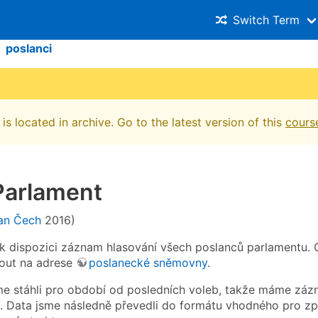
Switch Term
poslanci
is located in archive. Go to the latest version of this
cours
Parlament
an Čech
2016)
 k dispozici záznam hlasování všech poslanců parlamentu. Ce
out na adrese
poslanecké sněmovny
.
me stáhli pro období od posledních voleb, takže máme záz
6. Data jsme následně převedli do formátu vhodného pro z