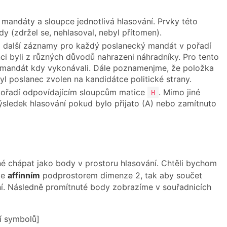
mandáty a sloupce jednotlivá hlasování. Prvky této
dy (zdržel se, nehlasoval, nebyl přítomen).
a další záznamy pro každý poslanecký mandát v pořadí
ci byli z různých důvodů nahrazeni náhradníky. Pro tento
to mandát kdy vykonávali. Dále poznamenjme, že položka
byl poslanec zvolen na kandidátce politické strany.
v pořadí odpovídajícím sloupcům matice
. Mimo jiné
H
výsledek hlasování pokud bylo přijato (A) nebo zamítnuto
é chápat jako body v prostoru hlasování. Chtěli bychom
me
affinním
podprostorem dimenze 2, tak aby součet
í. Následně promítnuté body zobrazíme v souřadnicích
ní symbolů]