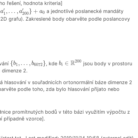
o řešení, hodnota kriteria]
{
a
1
′
,
…
,
a
200
′
}
+
a
0
′
′
{
,
…
,
}
+
a jednotlivé poslanecké mandáty
a
a
a
0
1
200
mi 2D grafu). Zakreslené body obarvěte podle poslancovy
b
i
∈
R
200
{
b
1
,
…
,
b
6072
}
200
R
{
,
…
,
}
∈
ování
, kde
jsou body v prostoru
b
b
b
1
6072
i
u dimenze 2.
vá hlasování v souřadnicích ortonormální báze dimenze 2
arvěte podle toho, zda bylo hlasování přijato nebo
nice promítnutých bodů v této bázi využitím výpočtu z
í případně vzorce].