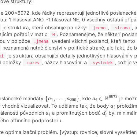
tové struktury:
e 200×6072, kde řádky reprezentují jednotlivé poslanecké 
sou: 1 hlasoval ANO, -1 hlasoval NE, 0 všechny ostatní přípa
je struktura, která obsahuje položky:
,
, 
.jmeno
.strana
jícím pořadí v matici
. Poznamenejme, že někteří poslan
H
sou v položce
uvedeni všichni poslanci, kteří ten
.jmena
neznamená nutně členství v politické straně, ale fakt, že 
je struktura obsahující detaily jednotlivých hlasování 
ni
d položky
, název hlasování, a
, což je 
.nazev
.vysledek
a
i
∈
R
6072
{
a
1
,
…
,
a
200
}
6072
R
{
,
…
,
}
∈
poslanecké mandáty
, kde
je možn
a
a
a
1
200
i
a
i
r vhodně vizualizovat. To uděláme tak, že body
proloží
a
i
a
i
′
a
i
′
dáleností původních
a promítnutých bodů
byl minimáln
a
a
i
i
ého affinního podprostoru.
te optimalizační problém. [výstup: rovnice, slovní vysvětle