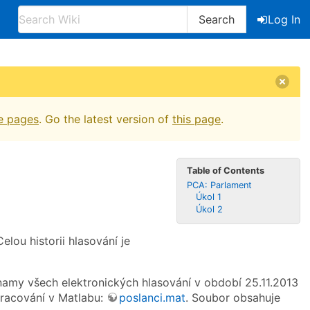
Search
Log In
e pages
. Go the latest version of
this page
.
Table of Contents
PCA: Parlament
Úkol 1
Úkol 2
lou historii hlasování je
namy všech elektronických hlasování v období 25.11.2013
pracování v Matlabu:
poslanci.mat
. Soubor obsahuje