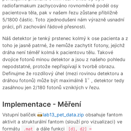
radiofarmakum zachycováno rovnoměrně podél osy
pacientova těla, pak v našem řezu zůstane přibližně
5/1800 částic. Toto zjednodušeni nám výrazně usnadní
práci, při zachování řádové přesnosti.
Náš detektor je tenký prstenec kolmý k ose pacienta a z
toho je jasně patrné, že nemůže zachytit fotony, jejichž
dráha není téměř kolmá k pacientovu tělu. Takové
dvojice fotonů minou detektor a jsou z našeho pohledu
nepodstatné, protože nepřispívají k tvorbě obrazu.
Definujme že rozdílový úhel (mezi rovinou detektoru a
1
∘
∘
1
dráhou fotonů) může být maximálně
, detektor tedy
zasáhnou jen 2/180 fotonů vzniklých v řezu.
Implementace - Měření
Vstupní balíček
lab13_pet_data.zip
obsahuje fantom
aktivit a strukturální fantom (slouží pro vizualizaci) ve
formátu
a dále funkci
.mat
[d1, d2] =