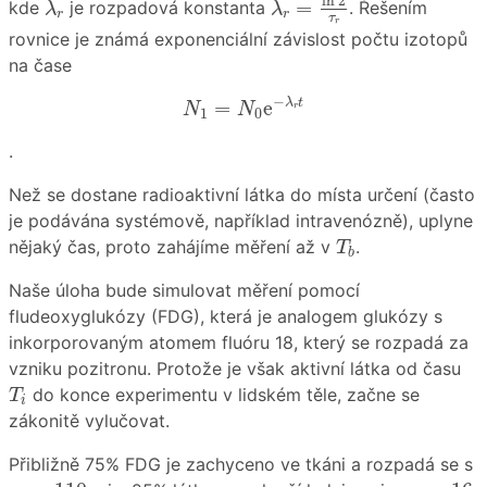
ln
2
=
kde
je rozpadová konstanta
. Řešením
λ
λ
r
r
τ
r
rovnice je známá exponenciální závislost počtu izotopů
na čase
N
1
=
N
0
e
−
λ
r
t
−
λ
t
=
e
N
N
r
1
0
.
Než se dostane radioaktivní látka do místa určení (často
je podávána systémově, například intravenózně), uplyne
T
b
nějaký čas, proto zahájíme měření až v
.
T
b
Naše úloha bude simulovat měření pomocí
fludeoxyglukózy (FDG), která je analogem glukózy s
inkorporovaným atomem fluóru 18, který se rozpadá za
vzniku pozitronu. Protože je však aktivní látka od času
T
i
do konce experimentu v lidském těle, začne se
T
i
zákonitě vylučovat.
Přibližně 75% FDG je zachyceno ve tkáni a rozpadá se s
τ
r
=
110
τ
v
=
16