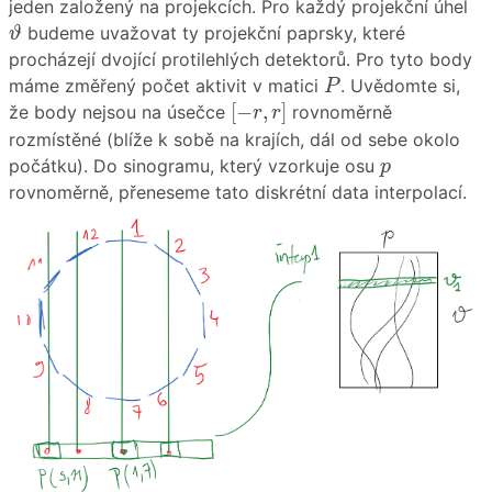
jeden založený na projekcích. Pro každý projekční úhel
ϑ
budeme uvažovat ty projekční paprsky, které
ϑ
procházejí dvojící protilehlých detektorů. Pro tyto body
P
máme změřený počet aktivit v matici
. Uvědomte si,
P
[
−
r
,
r
]
[
−
,
]
že body nejsou na úsečce
rovnoměrně
r
r
rozmístěné (blíže k sobě na krajích, dál od sebe okolo
p
počátku). Do sinogramu, který vzorkuje osu
p
rovnoměrně, přeneseme tato diskrétní data interpolací.