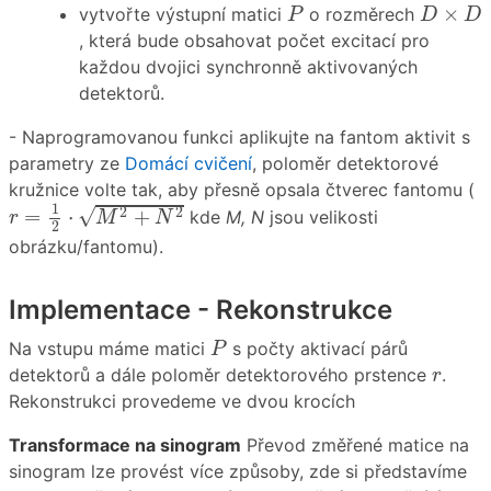
P
D
×
D
×
vytvořte výstupní matici
o rozměrech
P
D
D
, která bude obsahovat počet excitací pro
každou dvojici synchronně aktivovaných
detektorů.
- Naprogramovanou funkci aplikujte na fantom aktivit s
parametry ze
Domácí cvičení
, poloměr detektorové
kružnice volte tak, aby přesně opsala čtverec fantomu (
r
=
1
2
⋅
M
2
+
N
2
1
√
2
2
=
⋅
+
kde
M, N
jsou velikosti
r
M
N
2
obrázku/fantomu).
Implementace - Rekonstrukce
P
Na vstupu máme matici
s počty aktivací párů
P
r
detektorů a dále poloměr detektorového prstence
.
r
Rekonstrukci provedeme ve dvou krocích
Transformace na sinogram
Převod změřené matice na
sinogram lze provést více způsoby, zde si představíme