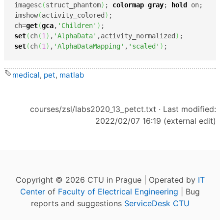
imagesc
(
struct_phantom
)
; 
colormap
gray
; 
hold
 on;

imshow
(
activity_colored
)
;

ch=
get
(
gca
,
'Children'
)
set
(
ch
(
1
)
,
'AlphaData'
,activity_normalized
)
set
(
ch
(
1
)
,
'AlphaDataMapping'
,
'scaled'
)
;
medical
,
pet
,
matlab
courses/zsl/labs2020_13_petct.txt
· Last modified:
2022/02/07 16:19 (external edit)
Copyright © 2026 CTU in Prague | Operated by
IT
Center
of
Faculty of Electrical Engineering
| Bug
reports and suggestions
ServiceDesk CTU