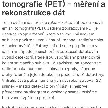
tomografie (PET) - měření a
rekonstrukce dát
Téma cvičení je
měření
a
rekonstrukce
dat pozitronové
emisní tomografii (PET). Jádrem zobrazování PET je
detekce dvojice fotonů, které vzniknou následkem
anihilace pozitronu vzniklého při rozpadu radiofarmaka
v pacientově těle. Fotony letí od sebe po přímce a v
ideálním případě je jejich průlet
současně
detekován
dvojicí detektorů, které jsou uspořádány prstencovitě
kolem snímaného subjektu. V závislosti na koncentraci
radiofarmaka budeme simulovat rozpady, náhodné
N
dráhy fotonů a jejich detekci na prstenci s
detektory.
N
V druhé části pak z naměřených dat rekonstruovat 2D
snímek – matici detekcí z první části si nejprve
převedeme na sinogram a výsledný snímek získáme
filtrovanou zpětnou projekcí.
Podrobnější popis principu PET najdete např. na webu