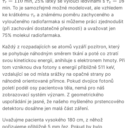
=
110
=
16
min, 25% látky se vyloučí ledvinami s
τ
τ
r
v
min. To je samozřejmě možné modelovat, ale vzhledem
τ
v
ke krátkému
a známému poměru zachyceného a
τ
v
vyloučeného radiofarmaka si můžeme práci zjednodušit
(při zachování dostatečné přesnosti) a uvažovat jen
75% molekul radiofarmaka.
Každý z rozpadajících se atomů vyzáří pozitron, který
se pohybuje náhodným směrem tkání a poté co ztratí
svou kinetickou energii, anihiluje s elektronem hmoty. Při
tom vzniknou dva fotony s energií přibližně 511 keV,
vzdalující se od místa srážky na opačné strany po
náhodně orientované přímce. Pokud dvojice fotonů
poletí podél osy pacientova těla, nemá pro náš
zobrazovací systém význam. Z geometrického
uspořádání je jasné, že našeho myšleného prstencového
detektoru dosáhne jen malá část záření.
Uvažujme pacienta vysokého 180 cm, z něhož
pořizujeme přibližně 5 mm řez. Pokud by bylo