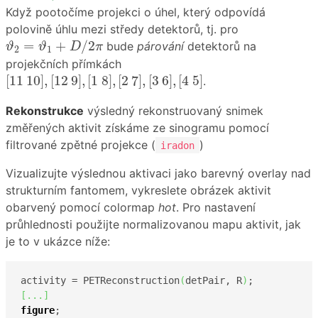
Když pootočíme projekci o úhel, který odpovídá
polovině úhlu mezi středy detektorů, tj. pro
ϑ
2
=
ϑ
1
+
D
/
2
π
=
+
/
2
bude
párování
detektorů na
ϑ
ϑ
D
π
2
1
projekčních přímkách
[
11
10
]
,
[
12
9
]
,
[
1
8
]
,
[
2
7
]
,
[
3
6
]
,
[
4
5
]
[
11
10
]
,
[
12
9
]
,
[
1
8
]
,
[
2
7
]
,
[
3
6
]
,
[
4
5
]
.
Rekonstrukce
výsledný rekonstruovaný snimek
změřených aktivit získáme ze sinogramu pomocí
filtrované zpětné projekce (
)
iradon
Vizualizujte výslednou aktivaci jako barevný overlay nad
strukturním fantomem, vykreslete obrázek aktivit
obarvený pomocí colormap
hot
. Pro nastavení
průhlednosti použijte normalizovanou mapu aktivit, jak
je to v ukázce níže:
activity = PETReconstruction
(
detPair, R
)
[
...
]
figure
; 
