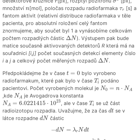
detektorové kružnice
[px], rozptyl pozitronů
[px],
r
σ
n
τ
r
množství
[mol], poločas rozpadu radiofarmaka
[s] a
n
τ
r
fantom aktivit (relativní distribuce radiofarmaka v těle
pacienta, pro absolutní roložení celý fantom
znormujeme, aby součet byl 1 a vynásobíme celkovám
Δ
N
Δ
počtem rozpadlých částic
). Výstupem pak bude
N
matice současně aktivovaných detektorů
R
která má na
souřadnici
[i,j]
počet současných detekcí elementy číslo
Δ
N
Δ
i
a
j
a celkový počet měřených rozpadů
.
N
t
=
0
=
0
Předpokládejme že v čase
bylo vyrobeno
t
T
i
radiofarmakum, které pak bylo v čase
podáno
T
i
N
0
=
n
⋅
N
A
=
⋅
pacientovi. Počet vyrobených molekul je
N
n
N
0
A
N
A
,kde
je Avogadrova konstanta
N
A
N
A
=
6.0221415
⋅
10
23
T
i
23
=
6.0221415
⋅
10
, ale v čase
se už část
N
T
i
A
d
t
radioizotopu rozpadla. Uvažujme, že za čas
se v
d
t
d
N
látce rozpadne
částic
d
N
−
d
N
=
λ
r
N
d
t
−
=
d
N
λ
N
d
t
r
λ
r
=
ln
2
τ
r
λ
r