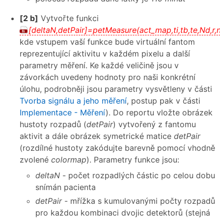
[2 b]
Vytvořte funkci
[deltaN,detPair]=petMeasure(act_map,ti,tb,te,Nd,r,
kde vstupem vaší funkce bude virtuální fantom
reprezentující aktivitu v každém pixelu a další
parametry měření. Ke každé veličině jsou v
závorkách uvedeny hodnoty pro naši konkrétní
úlohu, podrobněji jsou parametry vysvětleny v části
Tvorba signálu a jeho měření
, postup pak v části
Implementace - Měření
). Do reportu vložte obrázek
hustoty rozpadů (
detPair
) vytvořený z fantomu
aktivit a dále obrázek symetrické matice
detPair
(rozdílné hustoty zakódujte barevně pomocí vhodně
zvolené
colormap
). Parametry funkce jsou:
deltaN
- počet rozpadlých částic po celou dobu
snímán pacienta
detPair
- mřížka s kumulovanými počty rozpadů
pro každou kombinaci dvojic detektorů (stejná