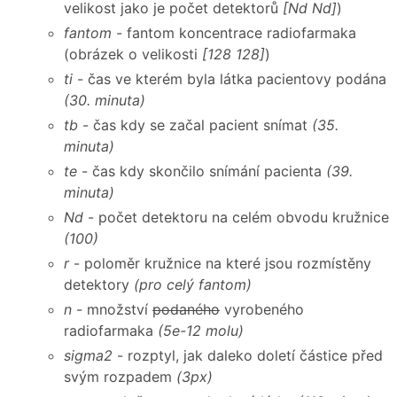
velikost jako je počet detektorů
[Nd Nd]
)
fantom
- fantom koncentrace radiofarmaka
(obrázek o velikosti
[128 128]
)
ti
- čas ve kterém byla látka pacientovy podána
(30. minuta)
tb
- čas kdy se začal pacient snímat
(35.
minuta)
te
- čas kdy skončilo snímání pacienta
(39.
minuta)
Nd
- počet detektoru na celém obvodu kružnice
(100)
r
- poloměr kružnice na které jsou rozmístěny
detektory
(pro celý fantom)
n
- množství
podaného
vyrobeného
radiofarmaka
(5e-12 molu)
sigma2
- rozptyl, jak daleko doletí částice před
svým rozpadem
(3px)