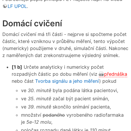
LF UPOL
.
Domácí cvičení
Domácí cvičení má tři části - nejprve si spočteme počet
částic, které vzniknou v průběhu měření, tento výpočet
(numericky) použijeme v druhé, simulační části. Nakonec
z naměřených dat zrekonstruujeme výsledný snímek.
[1 b]
Určete analyticky i numericky počet
rozpadlých částic po dobu měření (viz
přednáška
nebo část
Tvorba signálu a jeho měření
) pokud
ve
30. minutě
byla podána látka pacientovi,
ve
35. minutě
začal být pacient snímán,
ve
39. minutě
skončilo snímání pacienta,
množství
podaného
vyrobeného radiofarmaka
je
5e-12 molu
,
poločas rozpadu dané látky je
110 minut