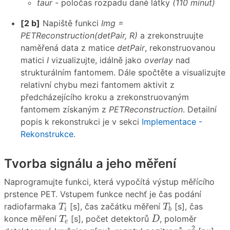
taur
- poločas rozpadu dané látky
(110 minut)
[2 b]
Napiště funkci
Img =
PETReconstruction(detPair, R)
a zrekonstruujte
naměřená data z matice
detPair
, rekonstruovanou
matici
I
vizualizujte, idálně jako
overlay
nad
strukturálním fantomem. Dále spočtěte a visualizujte
relativní chybu mezi fantomem aktivit z
předcházejícího kroku a zrekonstruovaným
fantomem získaným z
PETReconstruction
. Detailní
popis k rekonstrukci je v sekci
Implementace -
Rekonstrukce
.
Tvorba signálu a jeho měření
Naprogramujte funkci, která vypočítá výstup měřícího
prstence PET. Vstupem funkce nechť je čas podání
T
i
T
b
radiofarmaka
[s], čas začátku měření
[s], čas
T
T
i
b
T
e
D
konce měření
[s], počet detektorů
, poloměr
T
D
e
σ
2
r
2