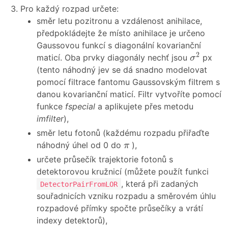
Pro každý rozpad určete:
směr letu pozitronu a vzdálenost anihilace,
předpokládejte že místo anihilace je určeno
Gaussovou funkcí s diagonální kovarianční
σ
2
2
maticí. Oba prvky diagonály nechť jsou
px
σ
(tento náhodný jev se dá snadno modelovat
pomocí filtrace fantomu Gaussovským filtrem s
danou kovarianční maticí. Filtr vytvoříte pomocí
funkce
fspecial
a aplikujete přes metodu
imfilter
),
směr letu fotonů (každému rozpadu přiřaďte
π
náhodný úhel od 0 do
),
π
určete průsečík trajektorie fotonů s
detektorovou kružnicí (můžete použít funkci
, která při zadaných
DetectorPairFromLOR
souřadnicích vzniku rozpadu a směrovém úhlu
rozpadové přímky spočte průsečíky a vrátí
indexy detektorů),