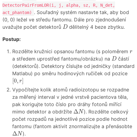
DetectorPairFromLOR(i, j, alpha, sz, R, N_det,
. Souřadný systém nastavte tak, aby bod
act_phantom)
(0, 0) ležel ve středu fantomu. Dále pro zjednodušení
D
uvažujte počet detektorů
dělitelný 4 beze zbytku.
D
Postup:
r
Rozdělte kružnici opsanou fantomu (s poloměrem
r
D
a středem uprostřed fantomu/obrázku) na
částí
D
(detektorů). Detektory číslujte od jedničky (standard
Matlabu) po směru hodinových ručiček od pozice
[
0
,
r
]
[
0
,
]
r
Vypočítejte kolik atomů radioizotopu se rozpadne
za měřený interval v jedné vrstvě pacientova těla,
pak korigujte toto číslo pro dráhy fotonů mířící
Δ
N
Δ
mimo detektor a obdržíte
). Rozdělte celkový
N
počet rozpadů na jednotlivé pozice podle hodnot
fantomu (fantom aktivit znormalizujte a přenásobte
Δ
N
Δ
).
N