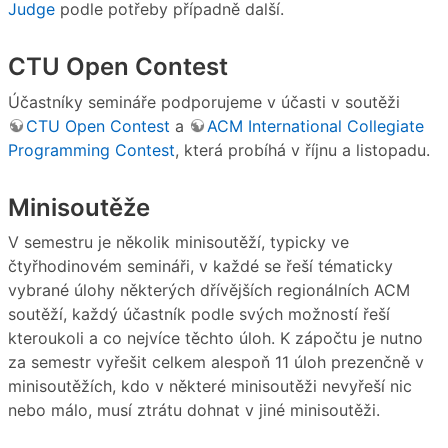
Judge
podle potřeby případně další.
CTU Open Contest
Účastníky semináře podporujeme v účasti v soutěži
CTU Open Contest
a
ACM International Collegiate
Programming Contest
, která probíhá v říjnu a listopadu.
Minisoutěže
V semestru je několik minisoutěží, typicky ve
čtyřhodinovém semináři, v každé se řeší tématicky
vybrané úlohy některých dřívějších regionálních ACM
soutěží, každý účastník podle svých možností řeší
kteroukoli a co nejvíce těchto úloh. K zápočtu je nutno
za semestr vyřešit celkem alespoň 11 úloh prezenčně v
minisoutěžích, kdo v některé minisoutěži nevyřeší nic
nebo málo, musí ztrátu dohnat v jiné minisoutěži.