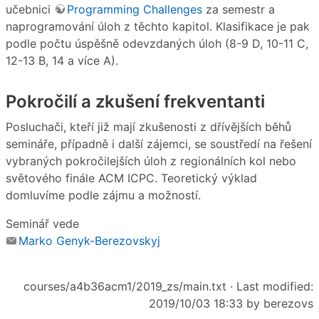
učebnici
Programming Challenges
za semestr a
naprogramování úloh z těchto kapitol. Klasifikace je pak
podle počtu úspěšně odevzdaných úloh (8-9 D, 10-11 C,
12-13 B, 14 a více A).
Pokročilí a zkušení frekventanti
Posluchači, kteří již mají zkušenosti z dřívějších běhů
semináře, případně i další zájemci, se soustředí na řešení
vybraných pokročilejších úloh z regionálních kol nebo
světového finále ACM ICPC. Teoretický výklad
domluvíme podle zájmu a možností.
Seminář vede
Marko Genyk-Berezovskyj
courses/a4b36acm1/2019_zs/main.txt
· Last modified:
2019/10/03 18:33 by
berezovs