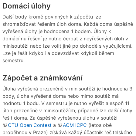
Domácí úlohy
Další body kromě povinných k zápočtu lze
shromažďovat řešením úloh doma. Každá doma úspěšně
vyřešená úlohy je hodnocena 1 bodem. Úlohy k
domácímu řešení je nutno čerpat z neyřešených úloh v
minisoutěži nebo lze volit jiné po dohodě s vyučujícícmi.
Lze je řešit kdykoli a odevzdávat kdykoli během
semestru.
Zápočet a známkování
Úloha vyřešená prezenčně v minisoutěži je hodnocena 3
body, úloha vyřešená doma nebo mimo soutěž má
hodnotu 1 bodu. V semestru je nutno vyřešit alespoň 11
úloh prezenčně v minisoutěžích, případně lze další úlohy
řešit doma. Za úspěšně vyřešenou úlohu v soutěži
CTU Open Contest
a
ACM ICPC
(letos obě
proběhnou v Praze) získává každý účastník řešitelského