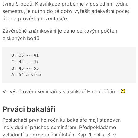
týmu 9 bodů. Klasifikace proběhne v posledním týdnu
semestru, je nutno do té doby vyřešit adekvátní počet
úloh a provést prezentaci/e.
Závěrečné známkování je dáno celkovým počtem
získaných bodů
 D: 36 -- 41  

 C: 42 -- 47 

 B: 48 -- 53

 A: 54 a více  
Ve výběrovém semináři s klasifikací E nepočítáme
.
Prváci bakaláři
Posluchači prvního ročníku bakaláře mají stanoven
individuální průchod seminářem. Předpokládáme
zvládnutí a porozumění úlohám Kap. 1. - 4. a 8. v