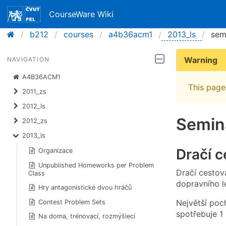
CourseWare Wiki
b212
courses
a4b36acm1
2013_ls
sem
Warning
NAVIGATION
A4B36ACM1
This page 
2011_zs
2012_ls
Seminá
2012_zs
2013_ls
Dračí c
Organizace
Unpublished Homeworks per Problem
Dračí cestová
Class
dopravního le
Hry antagonistické dvou hráčů
Největší poc
Contest Problem Sets
spotřebuje 1 
Na doma, trénovací, rozmýšlecí