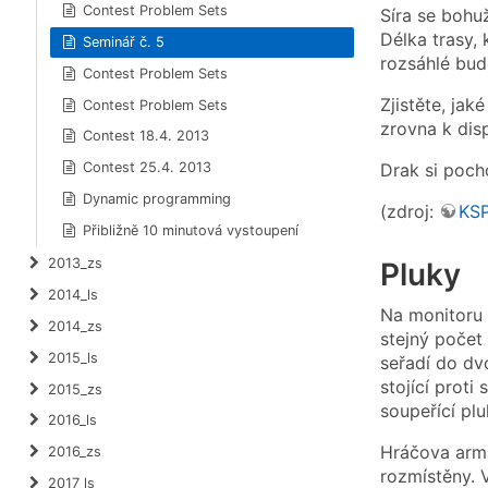
Contest Problem Sets
Síra se bohu
Délka trasy, 
Seminář č. 5
rozsáhlé bud
Contest Problem Sets
Zjistěte, ja
Contest Problem Sets
zrovna k disp
Contest 18.4. 2013
Contest 25.4. 2013
Drak si pocho
Dynamic programming
(zdroj:
KS
Přibližně 10 minutová vystoupení
2013_zs
Pluky
2014_ls
Na monitoru 
2014_zs
stejný počet
2015_ls
seřadí do dvo
stojící proti
2015_zs
soupeřící plu
2016_ls
Hráčova armád
2016_zs
rozmístěny. 
2017_ls