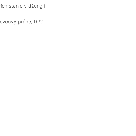
ch stanic v džungli
evcovy práce, DP?