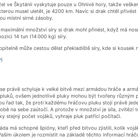
žel ve Škytánii vyskytuje pouze u Ohnivé hory, takže vešker
kterou musel uletět, je 4200 km. Navíc si drak chtěl přivést 
ou místní sirné zásoby.
ké maximální množství síry si drak mohl přinést, když má n
ozici 14 tun (14 000 kg) síry.
pitelně může cestou dělat překladiště síry, kde si kousek n
P
)
se právě schyluje k velké bitvě mezi armádou hráče a armá
 pluků, ovšem jednotlivé pluky mohou být tvořeny různým 
u řad tak, že proti každému hráčovu pluku stojí právě jeden
 sobě na sebe zaútočí. A protože v množství je síla, zvítězí
ky stejný počet vojáků, vyhraje pluk patřící počítači.
a má schopné špióny, kteří před bitvou zjistili, kolik vojá
Vaším úkolem je rozmístit na základě těchto informací hráčo