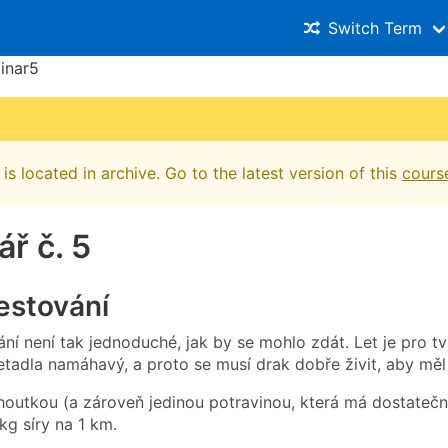
Switch Term
inar5
is located in archive. Go to the latest version of this
cours
ř č. 5
estování
ní není tak jednoduché, jak by se mohlo zdát. Let je pro t
tadla namáhavý, a proto se musí drak dobře živit, aby měl 
houtkou (a zároveň jedinou potravinou, která má dostatečný 
kg síry na 1 km.