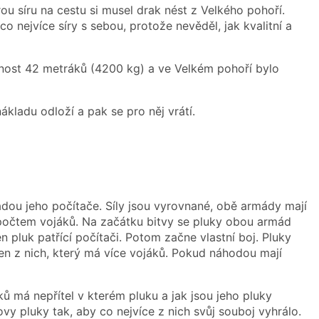
ou síru na cestu si musel drak nést z Velkého pohoří.
co nejvíce síry s sebou, protože nevěděl, jak kvalitní a
osnost 42 metráků (4200 kg) a ve Velkém pohoří bylo
ákladu odloží a pak se pro něj vrátí.
dou jeho počítače. Síly jsou vyrovnané, obě armády mají
počtem vojáků. Na začátku bitvy se pluky obou armád
 pluk patřící počítači. Potom začne vlastní boj. Pluky
 ten z nich, který má více vojáků. Pokud náhodou mají
ků má nepřítel v kterém pluku a jak jsou jeho pluky
vy pluky tak, aby co nejvíce z nich svůj souboj vyhrálo.