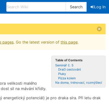
Search
Log In
e pages
. Go the latest version of
this page
.
Table of Contents
Seminář č. 5
Dračí cestování
Pluky
Pizza kolem
Na doma, trénovací, rozmýšlecí
vora velikosti malého
dost sil na mávání křídly.
energetický potenciál) je pro draka síra. Při letu drak