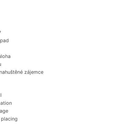
?
ápad
úloha
u
nahuštěné zájemce
I
lation
rage
placing