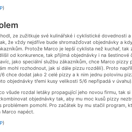
P
)
kolem
odl, ze zužitkuje své kulinářské i cyklistické dovednosti a
ak, že vždy nejdříve bude shromažďovat objednávky a když
ákazníkům. Protože Marco je lepší cyklista než kuchař, tak
lišil od konkurence, tak přijímá objednávky i na šestinové č
Navíc, jako speciální službu zákazníkům, chce Marco pizz
sám mohl rozhodnout, jak si dále pizzu rozdělí). Proto např
15/6 chce dodat jako 2 celé pizzy a k nim jednu polovinu pi
éto objednávky třemi kusy velikosti 5/6 nepřipadá v úvahu)
o všude rozdal letáky propagující jeho novou firmu, tak si
kombinovat objednávky tak, aby mu moc kusů pizzy nezbylo
s problémem pomohl. Pro začátek by mu stačil program, kt
á Marco napéct.
P
)