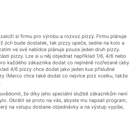
 založí si firmu pro výrobu a rozvoz pizzy. Firmu plánuje
 jich bude dostatek, tak pizzy upeče, sedne na kolo a
 zatím ve své nabídce plánuje pouze jeden druh pizzy.
ásti pizzy. Lze si u něj objednat například 1/6, 4/6 nebo
y pro každého zákazníka dodat co nejméně rozřezané (aby
íklad 4/6 pizzy chce dodat jako jeden kus příslušné
zzy (Marco chce také dodat co nejvíce pizz vcelku, takže
.
 uvědomil, že díky jeho speciální službě zákazníkům není
. Obrátil se proto na vás, abyste mu napsali program,
erý na vstupu dostane objednávky a na výstup vypíše,