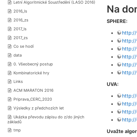
Letní Algoritmické Soustředění (LASO 2016)
Na dom
2016_ls
2016_zs
SPHERE:
2017_ls
http:
2017_zs
http:
Co se hodí
http:
data
http:
http:
0. Všeobecný postup
http:
Kombinatorické hry
Links
UVA:
ACM MARATON 2016
http:/
Priprava_CERC_2020
http:/
Výsledky z předchozích let
http:/
Ukázka převodu zápisu do z/do jiných
http:/
základů
tmp
Uvažte algor