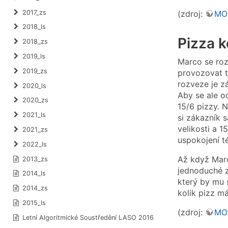
2017_zs
(zdroj:
MO
2018_ls
Pizza 
2018_zs
2019_ls
Marco se rozh
2019_zs
provozovat t
rozveze je z
2020_ls
Aby se ale od
2020_zs
15/6 pizzy. 
2021_ls
si zákazník 
velikosti a 
2021_zs
uspokojení t
2022_ls
Až když Marc
2013_zs
jednoduché z
2014_ls
který by mu 
2014_zs
kolik pizz m
2015_ls
(zdroj:
MO
Letní Algoritmické Soustředění LASO 2016