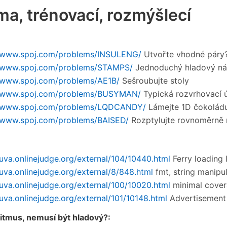
a, trénovací, rozmýšlecí
//www.spoj.com/problems/INSULENG/
Utvořte vhodné páry
//www.spoj.com/problems/STAMPS/
Jednoduchý hladový n
//www.spoj.com/problems/AE1B/
Sešroubujte stoly
//www.spoj.com/problems/BUSYMAN/
Typická rozvrhovací 
//www.spoj.com/problems/LQDCANDY/
Lámejte 1D čokolád
//www.spoj.com/problems/BAISED/
Rozptylujte rovnoměrně 
/uva.onlinejudge.org/external/104/10440.html
Ferry loading I
/uva.onlinejudge.org/external/8/848.html
fmt, string manipu
/uva.onlinejudge.org/external/100/10020.html
minimal cove
/uva.onlinejudge.org/external/101/10148.html
Advertisement 
itmus, nemusí být hladový?: