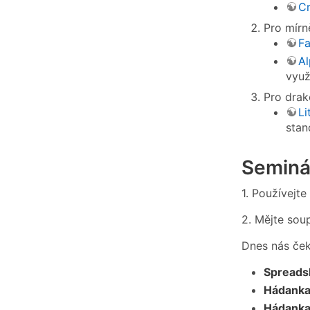
Cr
Pro mírně
Fa
A
využ
Pro drak
Li
stan
Seminá
1. Používejte
2. Mějte sou
Dnes nás ček
Spreads
Hádanka 
Hádanka