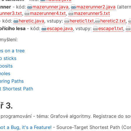
nner
- kód:
mazerunner.java
,
mazerunner2.java
(altern
unner3.txt
,
mazerunner4.txt
,
mazerunner5.txt
- kód:
heretic.java
, vstupy:
heretic1.txt
,
heretic2.txt
,
ořícího lesa
- kód:
escape.java
, vstupy:
escape1.txt
,
myšlení:
s on a tree
p sticks
posits
oles
ring Paths
 Shortest Path
ř 3.
 programování - téma: Grafové algoritmy. Registrace do s
not a Bug, it's a Feature!
- Source-Target Shortest Path (Cons