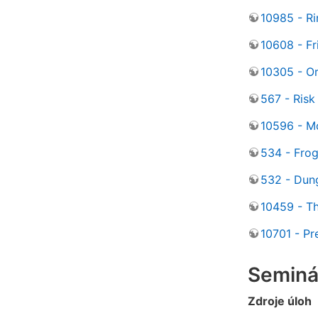
10985 - Ri
10608 - Fr
10305 - Or
567 - Risk
10596 - M
534 - Fro
532 - Dun
10459 - T
10701 - Pr
Seminá
Zdroje úloh