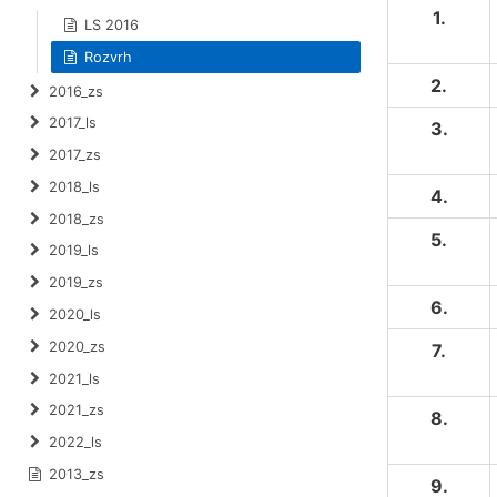
1.
LS 2016
Rozvrh
2.
2016_zs
2017_ls
3.
2017_zs
2018_ls
4.
2018_zs
5.
2019_ls
2019_zs
6.
2020_ls
2020_zs
7.
2021_ls
2021_zs
8.
2022_ls
2013_zs
9.