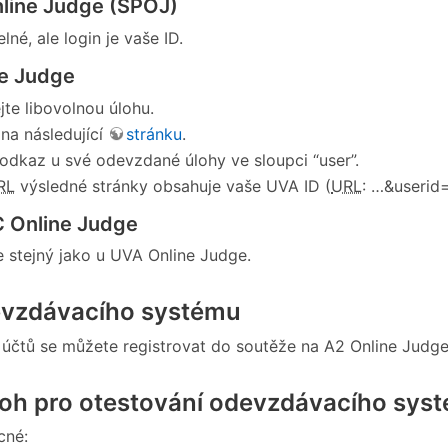
line Judge (SPOJ)
lné, ale login je vaše ID.
e Judge
te libovolnou úlohu.
 na následující
stránku
.
 odkaz u své odevzdané úlohy ve sloupci “user”.
RL
výsledné stránky obsahuje vaše UVA ID (
URL
: …&userid
 Online Judge
e stejný jako u UVA Online Judge.
evzdávacího systému
 účtů se můžete registrovat do soutěže na A2 Online Judge
loh pro otestování odevzdávacího sys
cné: