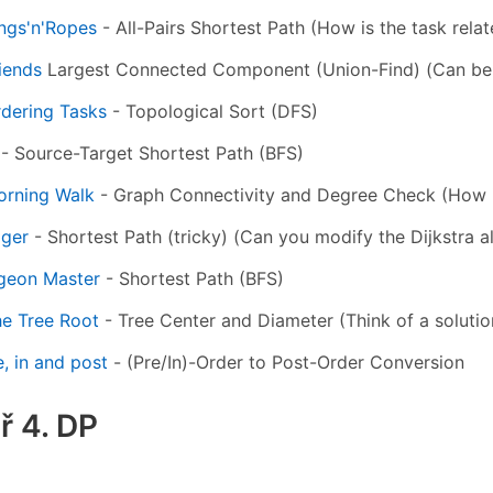
ngs'n'Ropes
- All-Pairs Shortest Path (How is the task rela
iends
Largest Connected Component (Union-Find) (Can be s
dering Tasks
- Topological Sort (DFS)
- Source-Target Shortest Path (BFS)
orning Walk
- Graph Connectivity and Degree Check (How is 
gger
- Shortest Path (tricky) (Can you modify the Dijkstra
geon Master
- Shortest Path (BFS)
he Tree Root
- Tree Center and Diameter (Think of a solutio
e, in and post
- (Pre/In)-Order to Post-Order Conversion
ř 4. DP