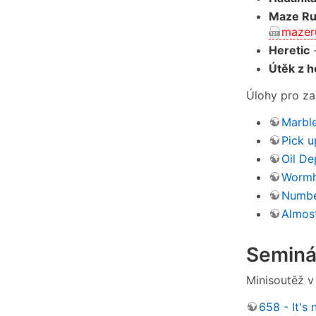
Maze Ru
mazer
Heretic
Útěk z h
Úlohy pro za
Marble
Pick u
Oil De
Wormh
Numbe
Almost
Seminá
Minisoutěž v
658 - It's 