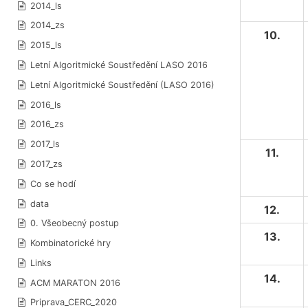
2014_ls
2014_zs
10.
2015_ls
Letní Algoritmické Soustředění LASO 2016
Letní Algoritmické Soustředění (LASO 2016)
2016_ls
2016_zs
2017_ls
11.
2017_zs
Co se hodí
data
12.
0. Všeobecný postup
13.
Kombinatorické hry
Links
14.
ACM MARATON 2016
Priprava_CERC_2020