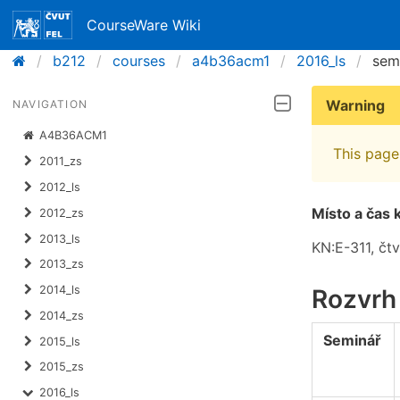
CourseWare Wiki
b212
courses
a4b36acm1
2016_ls
sem
Warning
NAVIGATION
A4B36ACM1
This page 
2011_zs
2012_ls
Místo a čas 
2012_zs
2013_ls
KN:E-311, čtv
2013_zs
2014_ls
Rozvrh
2014_zs
Seminář
2015_ls
2015_zs
2016_ls