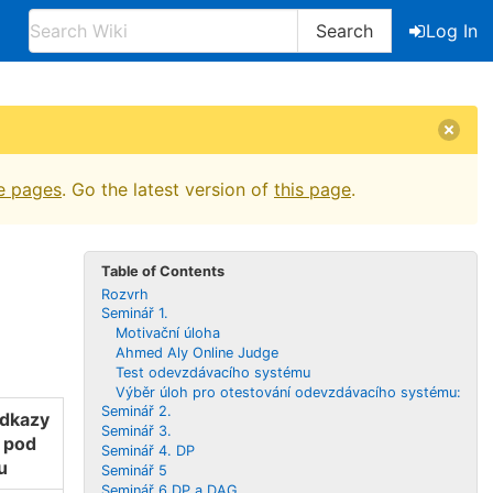
Search
Log In
e pages
. Go the latest version of
this page
.
Table of Contents
Rozvrh
Seminář 1.
Motivační úloha
Ahmed Aly Online Judge
Test odevzdávacího systému
Výběr úloh pro otestování odevzdávacího systému:
Seminář 2.
odkazy
Seminář 3.
é pod
Seminář 4. DP
u
Seminář 5
Seminář 6 DP a DAG