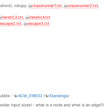
ativní), vstupy:
mazerunner1.txt
,
mazerunner2.txt
,
heretic3.txt
,
heretic4.txt
escape2.txt
,
escape3.txt
outěže -
ACM_S16E02
(
Standings
)
ider input sizes! - what is a node and what is an edge?)