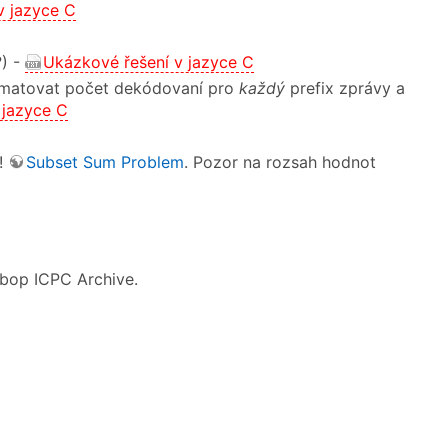
v jazyce C
?) -
Ukázkové řešení v jazyce C
pamatovat počet dekódovaní pro
každý
prefix zprávy a
 jazyce C
e!
Subset Sum Problem
. Pozor na rozsah hodnot
bop ICPC Archive.