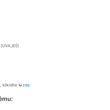
=[UVA_ID])
, klikněte
zde
.
tému: