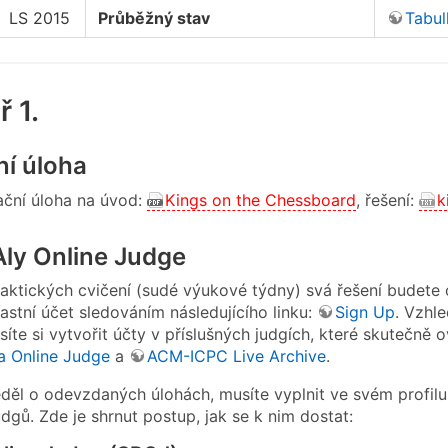
LS 2015
Průběžný stav
Tabul
 1.
ní úloha
ční úloha na úvod:
Kings on the Chessboard
, řešení:
k
ly Online Judge
aktických cvičení (sudé výukové týdny) svá řešení budet
astní účet sledováním následujícího linku:
Sign Up
. Vzhl
síte si vytvořit účty v příslušných judgích, které skutečně o
a Online Judge
a
ACM-ICPC Live Archive
.
ěl o odevzdaných úlohách, musíte vyplnit ve svém profilu ID
dgů. Zde je shrnut postup, jak se k nim dostat: