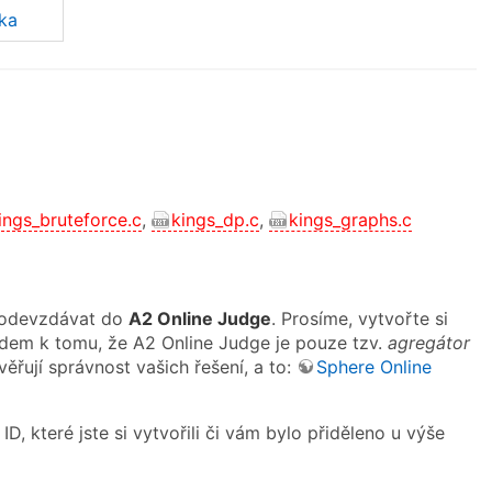
ka
ings_bruteforce.c
,
kings_dp.c
,
kings_graphs.c
e odevzdávat do
A2 Online Judge
. Prosíme, vytvořte si
edem k tomu, že A2 Online Judge je pouze tzv.
agregátor
věřují správnost vašich řešení, a to:
Sphere Online
, které jste si vytvořili či vám bylo přiděleno u výše