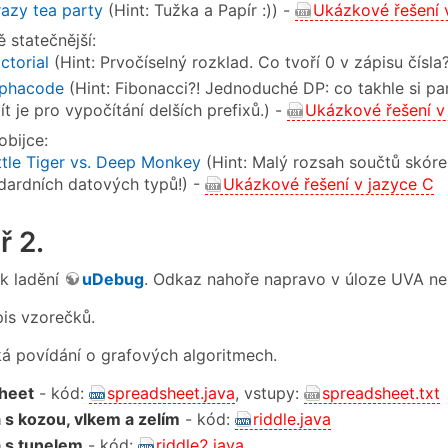
azy tea party
(Hint: Tužka a Papír :)) -
Ukázkové řešení 
 statečnější:
ctorial
(Hint: Prvočíselný rozklad. Co tvoří 0 v zápisu čísla
lphacode
(Hint: Fibonacci?! Jednoduché DP: co takhle si 
ít je pro vypočítání delších prefixů.) -
Ukázkové řešení v
obijce:
ttle Tiger vs. Deep Monkey
(Hint: Malý rozsah součtů skór
dardních datových typů!) -
Ukázkové řešení v jazyce C
ř 2.
 k ladění
uDebug
. Odkaz nahoře napravo v úloze UVA ne
pis vzorečků.
á povídání o grafových algoritmech.
heet
- kód:
spreadsheet.java
, vstupy:
spreadsheet.txt
s kozou, vlkem a zelím
- kód:
riddle.java
 s tunelem
- kód:
riddle2.java