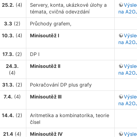
25.2.
(4)
Servery, konta, ukázkové úlohy a
Výsl
témata, cvičná odevzdání
na A2O
3.3
(2)
Průchody grafem,
10.3.
(4)
Minisoutěž I
Výsl
na A2O
17.3.
(2)
DP I
24.3.
Minisoutěž II
Výsl
(4)
na A2O
31.3.
(2)
Pokračování DP plus grafy
7.4.
(4)
Minisoutěž III
Výsl
na A2O
14.4.
(2)
Aritmetika a kombinatorika, teorie
čísel
21.4
(4)
Minisoutěž IV
Výsl