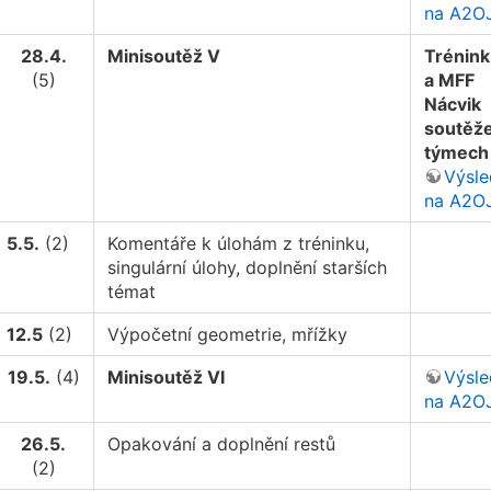
na A2O
28.4.
Minisoutěž V
Trénink
(5)
a MFF
Nácvik
soutěže
týmech
Výsl
na A2O
5.5.
(2)
Komentáře k úlohám z tréninku,
singulární úlohy, doplnění starších
témat
12.5
(2)
Výpočetní geometrie, mřížky
19.5.
(4)
Minisoutěž VI
Výsl
na A2O
26.5.
Opakování a doplnění restů
(2)