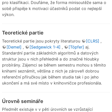
pro klasifikaci. Doufáme, že forma minisoutěže sama o
sobě přispěje k motivaci účastníků podat co nejlepší
výkon.
Teoretické partie
Teoretické partie jsou pokryty literaturou
[CLRS]
,
[Demel]
,
[Sedgewick 1-4]
,
[Töpfer]
aj.
Standardní partie základních algoritmů a datových
struktur jsou v nich přehledně a do značné hloubky
probírány. Zájemci se během semestru mohou s těmito
knihami seznámit, většina z nich je zároveň dobrou
referenční příručkou jak během studia tak i po jeho
ukončení a má své místo v knihovničce profesionála.
Úrovně semináře
Předmět existuje v v pěti úrovních se vzrůstající