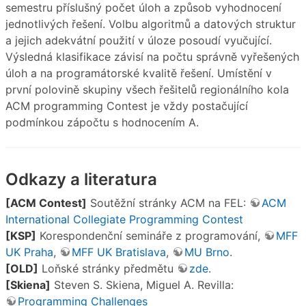
semestru příslušný počet úloh a způsob vyhodnocení
jednotlivých řešení. Volbu algoritmů a datových struktur
a jejich adekvátní použití v úloze posoudí vyučující.
Výsledná klasifikace závisí na počtu správně vyřešených
úloh a na programátorské kvalitě řešení. Umístění v
první polovině skupiny všech řešitelů regionálního kola
ACM programming Contest je vždy postačující
podmínkou zápočtu s hodnocením A.
Odkazy a literatura
[ACM Contest]
Soutěžní stránky ACM na FEL:
ACM
International Collegiate Programming Contest
[KSP]
Korespondenční semináře z programování,
MFF
UK Praha
,
MFF UK Bratislava
,
MU Brno
.
[OLD]
Loňské stránky předmětu
zde
.
[Skiena]
Steven S. Skiena, Miguel A. Revilla:
Programming Challenges