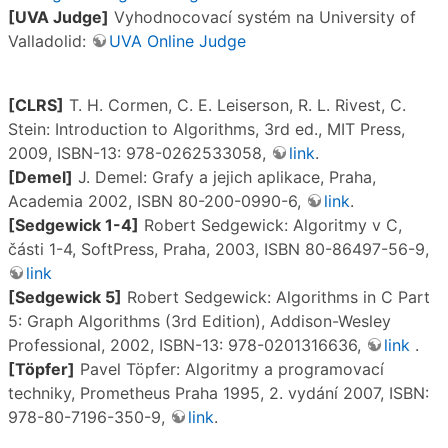
[UVA Judge]
Vyhodnocovací systém na University of
Valladolid:
UVA Online Judge
[CLRS]
T. H. Cormen, C. E. Leiserson, R. L. Rivest, C.
Stein: Introduction to Algorithms, 3rd ed., MIT Press,
2009, ISBN-13: 978-0262533058,
link
.
[Demel]
J. Demel: Grafy a jejich aplikace, Praha,
Academia 2002, ISBN 80-200-0990-6,
link
.
[Sedgewick 1-4]
Robert Sedgewick: Algoritmy v C,
části 1-4, SoftPress, Praha, 2003, ISBN 80-86497-56-9,
link
[Sedgewick 5]
Robert Sedgewick: Algorithms in C Part
5: Graph Algorithms (3rd Edition), Addison-Wesley
Professional, 2002, ISBN-13: 978-0201316636,
link
.
[Töpfer]
Pavel Töpfer: Algoritmy a programovací
techniky, Prometheus Praha 1995, 2. vydání 2007, ISBN:
978-80-7196-350-9,
link
.