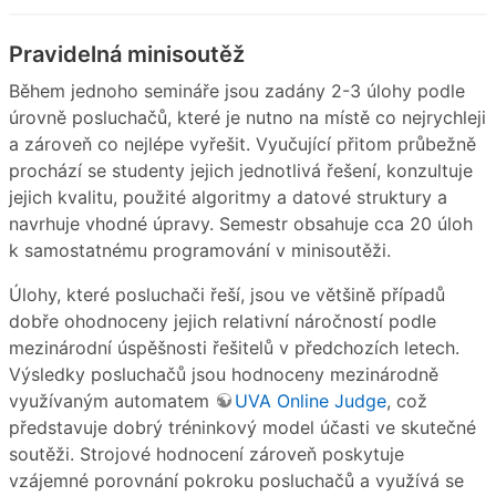
Pravidelná minisoutěž
Během jednoho semináře jsou zadány 2-3 úlohy podle
úrovně posluchačů, které je nutno na místě co nejrychleji
a zároveň co nejlépe vyřešit. Vyučující přitom průbežně
prochází se studenty jejich jednotlivá řešení, konzultuje
jejich kvalitu, použité algoritmy a datové struktury a
navrhuje vhodné úpravy. Semestr obsahuje cca 20 úloh
k samostatnému programování v minisoutěži.
Úlohy, které posluchači řeší, jsou ve většině případů
dobře ohodnoceny jejich relativní náročností podle
mezinárodní úspěšnosti řešitelů v předchozích letech.
Výsledky posluchačů jsou hodnoceny mezinárodně
využívaným automatem
UVA Online Judge
, což
představuje dobrý tréninkový model účasti ve skutečné
soutěži. Strojové hodnocení zároveň poskytuje
vzájemné porovnání pokroku posluchačů a využívá se