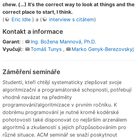
chew. (…) It’s the correct way to look at things and the
correct place to start, I think.
(
Eric Idle
) a (
interview s citátem
)
Kontakt a informace
Garant:
:
Ing. Božena Mannová, Ph.D.
Vyučují:
:
Tomáš Tunys
,
Marko Genyk-Berezovskyj
Záměření semináře
Studenti, kteří chtějí systematicky zlepšovat svoje
algoritmizační a programátorské schopnosti, potřebují
vhodně navázat na předměty
programování/algoritmizace v prvním ročníku. K
dobrému programování je nutné kromě kodérské
pohotovosti také disponovat co nejširším arzenálem
algoritmů a zkušeností s jejich přizpůsobováním pro
různé situace. ACM seminář se snaží poskytnout