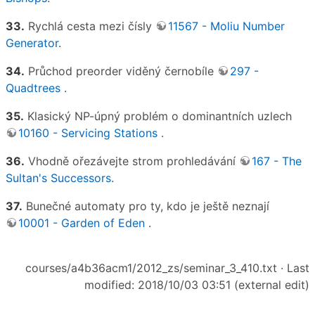
33.
Rychlá cesta mezi čísly
11567 - Moliu Number
Generator
.
34.
Průchod preorder viděný černobíle
297 -
Quadtrees
.
35.
Klasický NP-úpný problém o dominantních uzlech
10160 - Servicing Stations
.
36.
Vhodně ořezávejte strom prohledávání
167 - The
Sultan's Successors
.
37.
Bunečné automaty pro ty, kdo je ještě neznají
10001 - Garden of Eden
.
courses/a4b36acm1/2012_zs/seminar_3_410.txt
· Last
modified: 2018/10/03 03:51 (external edit)