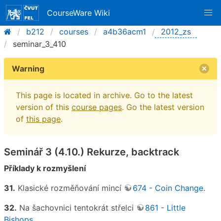
CourseWare Wiki
b212
courses
a4b36acm1
2012_zs
seminar_3_410
Warning
This page is located in archive. Go to the latest
version of this
course pages
. Go the latest version
of
this page
.
Seminář 3 (4.10.) Rekurze, backtrack
Příklady k rozmyšlení
31.
Klasické rozměňování mincí
674 - Coin Change
.
32.
Na šachovnici tentokrát střelci
861 - Little
Bishops
.