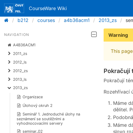
CourseWare Wiki
b212
courses
a4b36acm1
2013_zs
se
Warning
NAVIGATION
A4B36ACM1
This page 
2011_zs
2012_ls
Pokračují 
2012_zs
2013_ls
Pokračují té
2013_zs
Rozehřívací 
Organizace
Máme dán
Úlohový okruh 2
dělitel. 
Seminář 1. Jednoduché úlohy na
Podobná 
seznámení se soutěžními a
vyhodnocovacími servery
Máme dán
slovo r
seminar_02