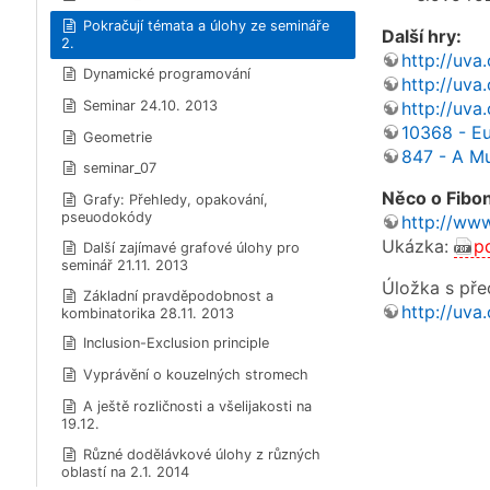
Pokračují témata a úlohy ze semináře
Další hry:
2.
http://uva
Dynamické programování
http://uv
http://uva
Seminar 24.10. 2013
10368 - E
Geometrie
847 - A Mu
seminar_07
Něco o Fibo
Grafy: Přehledy, opakování,
pseuodokódy
http://www
Ukázka:
p
Další zajímavé grafové úlohy pro
seminář 21.11. 2013
Úložka s př
Základní pravděpodobnost a
http://uva
kombinatorika 28.11. 2013
Inclusion-Exclusion principle
Vyprávění o kouzelných stromech
A ještě rozličnosti a všelijakosti na
19.12.
Různé dodělávkové úlohy z různých
oblastí na 2.1. 2014