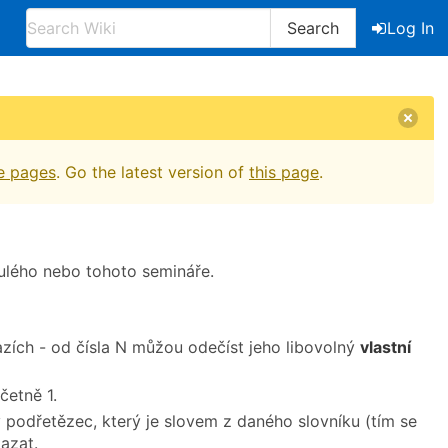
Search
Log In
e pages
. Go the latest version of
this page
.
nulého nebo tohoto semináře.
azích - od čísla N můžou odečíst jeho libovolný
vlastní
četně 1.
podřetězec, který je slovem z daného slovníku (tím se
azat.