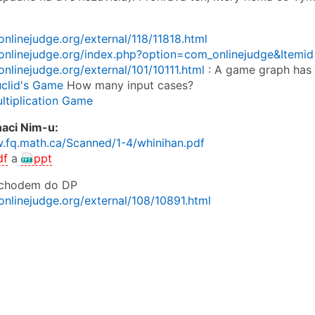
.onlinejudge.org/external/118/11818.html
a.onlinejudge.org/index.php?option=com_onlinejudge&It
.onlinejudge.org/external/101/10111.html
: A game graph has 
uclid's Game
How many input cases?
ltiplication Game
naci Nim-u:
.fq.math.ca/Scanned/1-4/whinihan.pdf
df
a
ppt
echodem do DP
.onlinejudge.org/external/108/10891.html