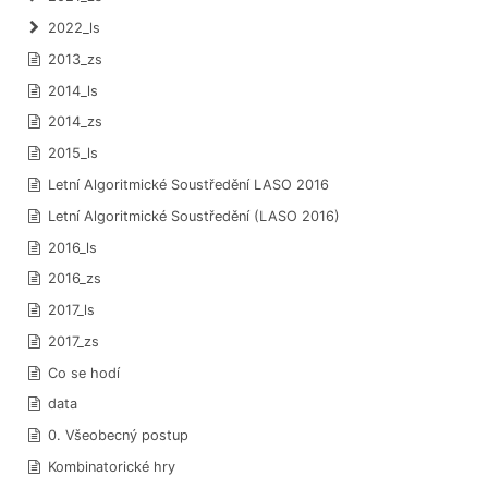
2022_ls
2013_zs
2014_ls
2014_zs
2015_ls
Letní Algoritmické Soustředění LASO 2016
Letní Algoritmické Soustředění (LASO 2016)
2016_ls
2016_zs
2017_ls
2017_zs
Co se hodí
data
0. Všeobecný postup
Kombinatorické hry