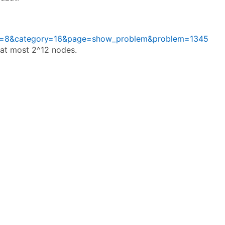
emid=8&category=16&page=show_problem&problem=1345
at most 2^12 nodes.