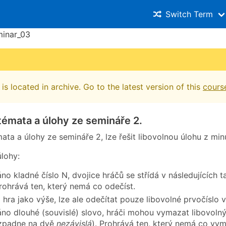
Switch Term
minar_03
is located in archive. Go to the latest version of this
cours
témata a úlohy ze semináře 2.
mata a úlohy ze semináře 2, lze řešit libovolnou úlohu z mi
úlohy:
o kladné číslo N, dvojice hráčů se střídá v následujících t
Prohrává ten, který nemá co odečíst.
hra jako výše, lze ale odečítat pouze libovolné prvočíslo v
o dlouhé (souvislé) slovo, hráči mohou vymazat libovolný 
ozpadne na dvě
nezávislá
). Prohrává ten, který nemá co vym