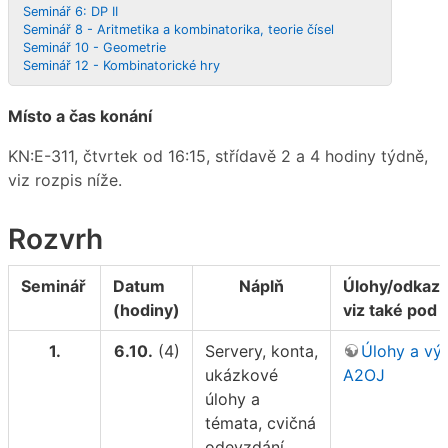
Seminář 6: DP II
Seminář 8 - Aritmetika a kombinatorika, teorie čísel
Seminář 10 - Geometrie
Seminář 12 - Kombinatorické hry
Místo a čas konání
KN:E-311, čtvrtek od 16:15, střídavě 2 a 4 hodiny týdně,
viz rozpis níže.
Rozvrh
Seminář
Datum
Náplň
Úlohy/odkazy
(hodiny)
viz také pod 
1.
6.10.
(4)
Servery, konta,
Úlohy a vý
ukázkové
A2OJ
úlohy a
témata, cvičná
odevzdání