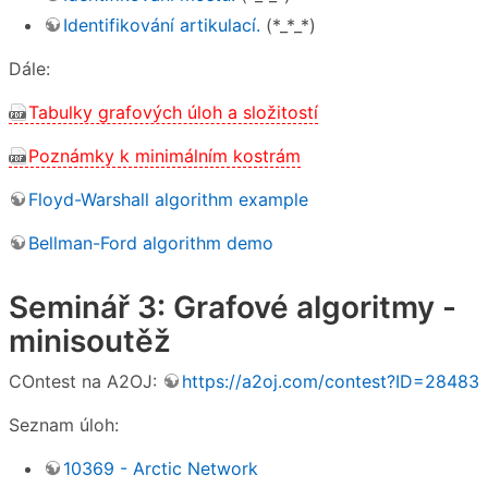
Identifikování artikulací.
(*_*_*)
Dále:
Tabulky grafových úloh a složitostí
Poznámky k minimálním kostrám
Floyd-Warshall algorithm example
Bellman-Ford algorithm demo
Seminář 3: Grafové algoritmy -
minisoutěž
COntest na A2OJ:
https://a2oj.com/contest?ID=28483
Seznam úloh:
10369 - Arctic Network