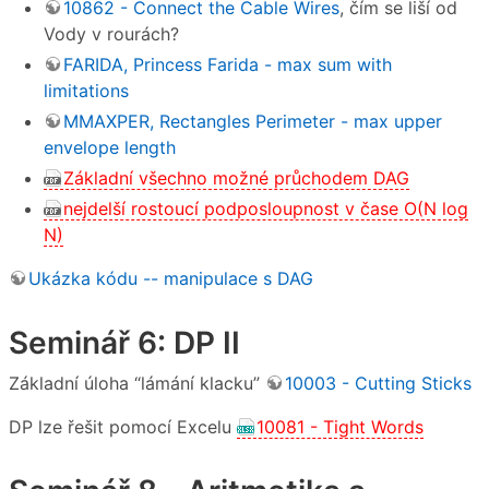
10862 - Connect the Cable Wires
, čím se liší od
Vody v rourách?
FARIDA, Princess Farida - max sum with
limitations
MMAXPER, Rectangles Perimeter - max upper
envelope length
Základní všechno možné průchodem DAG
nejdelší rostoucí podposloupnost v čase O(N log
N)
Ukázka kódu -- manipulace s DAG
Seminář 6: DP II
Základní úloha “lámání klacku”
10003 - Cutting Sticks
DP lze řešit pomocí Excelu
10081 - Tight Words