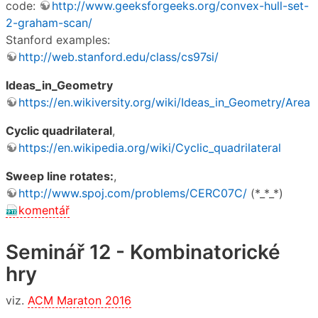
code:
http://www.geeksforgeeks.org/convex-hull-set-
2-graham-scan/
Stanford examples:
http://web.stanford.edu/class/cs97si/
Ideas_in_Geometry
https://en.wikiversity.org/wiki/Ideas_in_Geometry/Area
Cyclic quadrilateral
,
https://en.wikipedia.org/wiki/Cyclic_quadrilateral
Sweep line rotates:
,
http://www.spoj.com/problems/CERC07C/
(*_*_*)
komentář
Seminář 12 - Kombinatorické
hry
viz.
ACM Maraton 2016