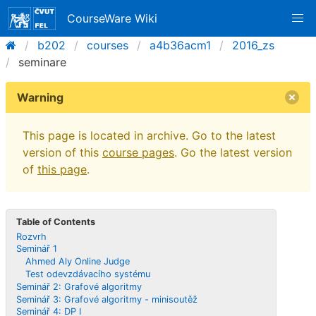
CourseWare Wiki
b202
courses
a4b36acm1
2016_zs
seminare
Warning
This page is located in archive. Go to the latest
version of this
course pages
. Go the latest version
of
this page
.
Table of Contents
Rozvrh
Seminář 1
Ahmed Aly Online Judge
Test odevzdávacího systému
Seminář 2: Grafové algoritmy
Seminář 3: Grafové algoritmy - minisoutěž
Seminář 4: DP I