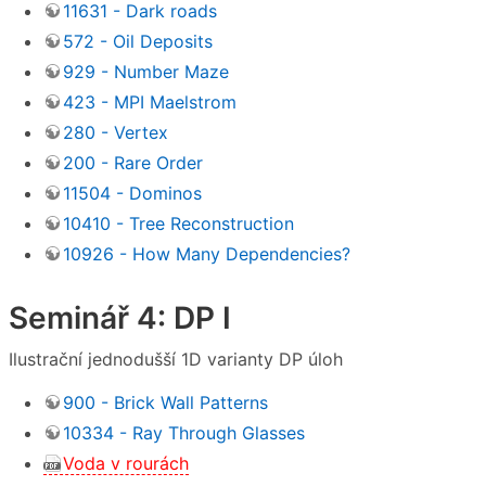
11631 - Dark roads
572 - Oil Deposits
929 - Number Maze
423 - MPI Maelstrom
280 - Vertex
200 - Rare Order
11504 - Dominos
10410 - Tree Reconstruction
10926 - How Many Dependencies?
Seminář 4: DP I
Ilustrační jednodušší 1D varianty DP úloh
900 - Brick Wall Patterns
10334 - Ray Through Glasses
Voda v rourách