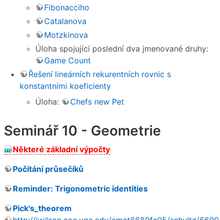
Fibonacciho
Catalanova
Motzkinova
Úloha spojující poslední dva jmenované druhy:
Game Count
Řešení lineárních rekurentních rovnic s
konstantními koeficienty
Úloha:
Chefs new Pet
Seminář 10 - Geometrie
Některé základní výpočty
Počítání průsečíků
Reminder: Trigonometric identities
Pick's_theorem
http://jwilson.coe.uga.edu/emat6680fa05/schultz/6690