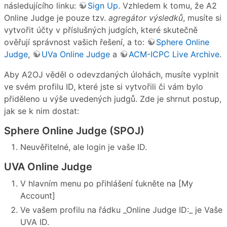
následujícího linku:
Sign Up
. Vzhledem k tomu, že A2
Online Judge je pouze tzv.
agregátor výsledků
, musíte si
vytvořit účty v příslušných judgích, které skutečně
ověřují správnost vašich řešení, a to:
Sphere Online
Judge
,
UVa Online Judge
a
ACM-ICPC Live Archive
.
Aby A2OJ věděl o odevzdaných úlohách, musíte vyplnit
ve svém profilu ID, které jste si vytvořili či vám bylo
přiděleno u výše uvedených judgů. Zde je shrnut postup,
jak se k nim dostat:
Sphere Online Judge (SPOJ)
Neuvěřitelné, ale login je vaše ID.
UVA Online Judge
V hlavním menu po přihlášení ťukněte na [My
Account]
Ve vašem profilu na řádku _Online Judge ID:_ je Vaše
UVA ID.