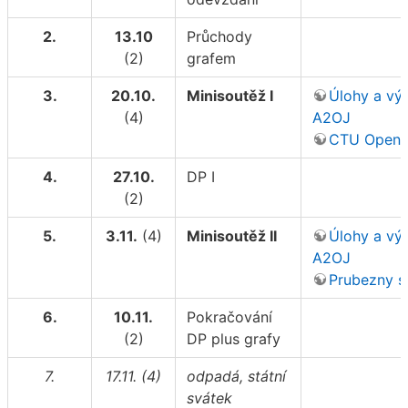
2.
13.10
Průchody
(2)
grafem
3.
20.10.
Minisoutěž I
Úlohy a vý
(4)
A2OJ
CTU Open 
4.
27.10.
DP I
(2)
5.
3.11.
(4)
Minisoutěž II
Úlohy a vý
A2OJ
Prubezny s
6.
10.11.
Pokračování
(2)
DP plus grafy
7.
17.11. (4)
odpadá, státní
svátek