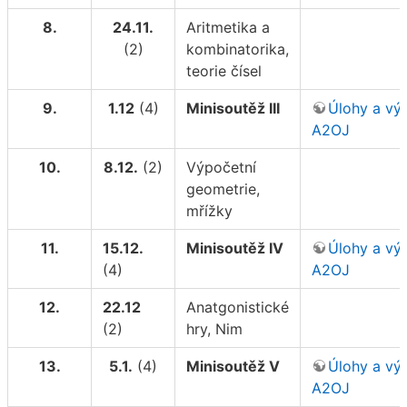
8.
24.11.
Aritmetika a
(2)
kombinatorika,
teorie čísel
9.
1.12
(4)
Minisoutěž III
Úlohy a vý
A2OJ
10.
8.12.
(2)
Výpočetní
geometrie,
mřížky
11.
15.12.
Minisoutěž IV
Úlohy a vý
(4)
A2OJ
12.
22.12
Anatgonistické
(2)
hry, Nim
13.
5.1.
(4)
Minisoutěž V
Úlohy a vý
A2OJ