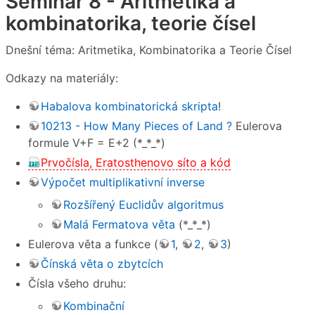
Seminář 8 - Aritmetika a
kombinatorika, teorie čísel
Dnešní téma: Aritmetika, Kombinatorika a Teorie Čísel
Odkazy na materiály:
Habalova kombinatorická skripta
!
10213 - How Many Pieces of Land ?
Eulerova
formule V+F = E+2 (*_*_*)
Prvočísla, Eratosthenovo síto a kód
Výpočet multiplikativní inverse
Rozšířený Euclidův algoritmus
Malá Fermatova věta
(*_*_*)
Eulerova věta a funkce (
1
,
2
,
3
)
Čínská věta o zbytcích
Čísla všeho druhu:
Kombinační