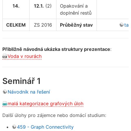
14.
12.1.
(2)
Opakování a
doplnění restů
CELKEM
ZS 2016
Průběžný stav
ta
Přibližně návodná ukázka struktury prezentace
:
Voda v rourách
Seminář 1
Návodník na řešení
malá kategorizace grafových úloh
Další úlohy pro zájemce nebo domácí studium:
459 - Graph Connectivity