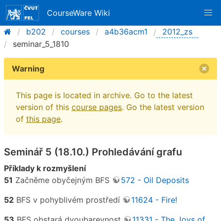
CourseWare Wiki
b202
courses
a4b36acm1
2012_zs
seminar_5_1810
Warning
This page is located in archive. Go to the latest
version of this
course pages
. Go the latest version
of
this page
.
Seminář 5 (18.10.) Prohledávání grafu
Příklady k rozmyšlení
51
Začněme obyčejným BFS
572 - Oil Deposits
52
BFS v pohyblivém prostředí
11624 - Fire!
53
BFS obstará dvoubarevnost
11331 - The Joys of