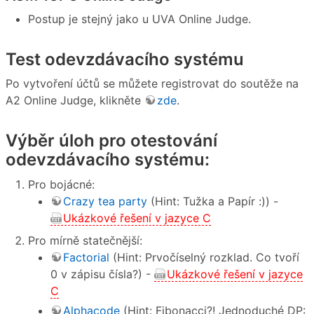
Postup je stejný jako u UVA Online Judge.
Test odevzdávacího systému
Po vytvoření účtů se můžete registrovat do soutěže na
A2 Online Judge, klikněte
zde
.
Výběr úloh pro otestování
odevzdávacího systému:
Pro bojácné:
Crazy tea party
(Hint: Tužka a Papír :)) -
Ukázkové řešení v jazyce C
Pro mírně statečnější:
Factorial
(Hint: Prvočíselný rozklad. Co tvoří
0 v zápisu čísla?) -
Ukázkové řešení v jazyce
C
Alphacode
(Hint: Fibonacci?! Jednoduché DP: