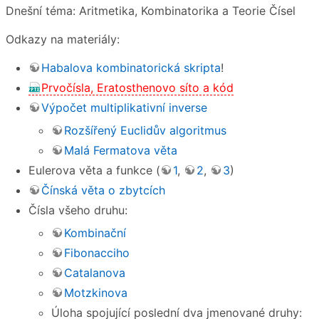
Dnešní téma: Aritmetika, Kombinatorika a Teorie Čísel
Odkazy na materiály:
Habalova kombinatorická skripta
!
Prvočísla, Eratosthenovo síto a kód
Výpočet multiplikativní inverse
Rozšířený Euclidův algoritmus
Malá Fermatova věta
Eulerova věta a funkce (
1
,
2
,
3
)
Čínská věta o zbytcích
Čísla všeho druhu:
Kombinační
Fibonacciho
Catalanova
Motzkinova
Úloha spojující poslední dva jmenované druhy: