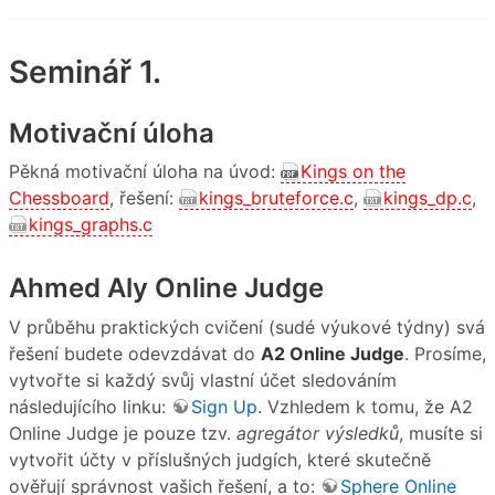
Seminář 1.
Motivační úloha
Pěkná motivační úloha na úvod:
Kings on the
Chessboard
, řešení:
kings_bruteforce.c
,
kings_dp.c
,
kings_graphs.c
Ahmed Aly Online Judge
V průběhu praktických cvičení (sudé výukové týdny) svá
řešení budete odevzdávat do
A2 Online Judge
. Prosíme,
vytvořte si každý svůj vlastní účet sledováním
následujícího linku:
Sign Up
. Vzhledem k tomu, že A2
Online Judge je pouze tzv.
agregátor výsledků
, musíte si
vytvořit účty v příslušných judgích, které skutečně
ověřují správnost vašich řešení, a to:
Sphere Online