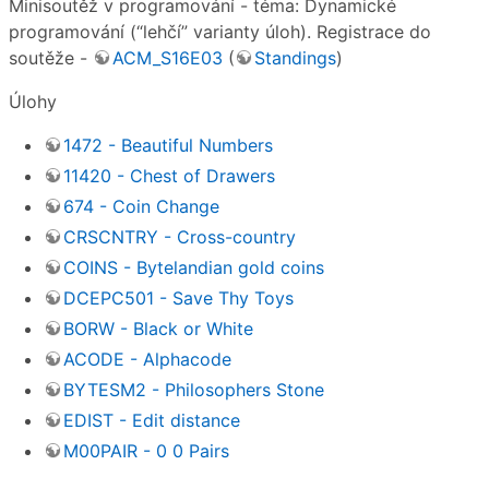
Minisoutěž v programování - téma: Dynamické
programování (“lehčí” varianty úloh). Registrace do
soutěže -
ACM_S16E03
(
Standings
)
Úlohy
1472 - Beautiful Numbers
11420 - Chest of Drawers
674 - Coin Change
CRSCNTRY - Cross-country
COINS - Bytelandian gold coins
DCEPC501 - Save Thy Toys
BORW - Black or White
ACODE - Alphacode
BYTESM2 - Philosophers Stone
EDIST - Edit distance
M00PAIR - 0 0 Pairs