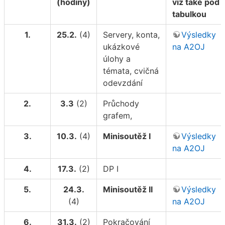
(hodiny)
viz také pod
tabulkou
1.
25.2.
(4)
Servery, konta,
Výsledky
ukázkové
na A2OJ
úlohy a
témata, cvičná
odevzdání
2.
3.3
(2)
Průchody
grafem,
3.
10.3.
(4)
Minisoutěž I
Výsledky
na A2OJ
4.
17.3.
(2)
DP I
5.
24.3.
Minisoutěž II
Výsledky
(4)
na A2OJ
6.
31.3.
(2)
Pokračování