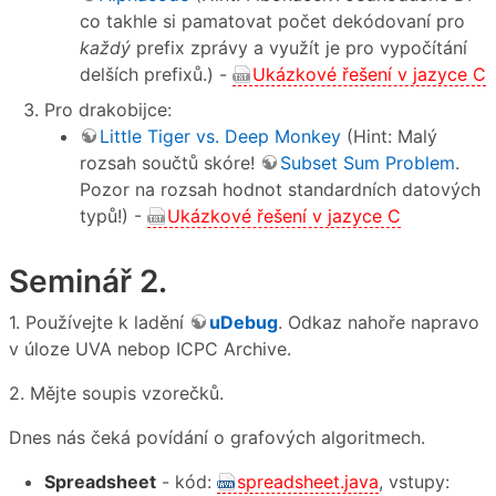
co takhle si pamatovat počet dekódovaní pro
každý
prefix zprávy a využít je pro vypočítání
delších prefixů.) -
Ukázkové řešení v jazyce C
Pro drakobijce:
Little Tiger vs. Deep Monkey
(Hint: Malý
rozsah součtů skóre!
Subset Sum Problem
.
Pozor na rozsah hodnot standardních datových
typů!) -
Ukázkové řešení v jazyce C
Seminář 2.
1. Používejte k ladění
uDebug
. Odkaz nahoře napravo
v úloze UVA nebop ICPC Archive.
2. Mějte soupis vzorečků.
Dnes nás čeká povídání o grafových algoritmech.
Spreadsheet
- kód:
spreadsheet.java
, vstupy: