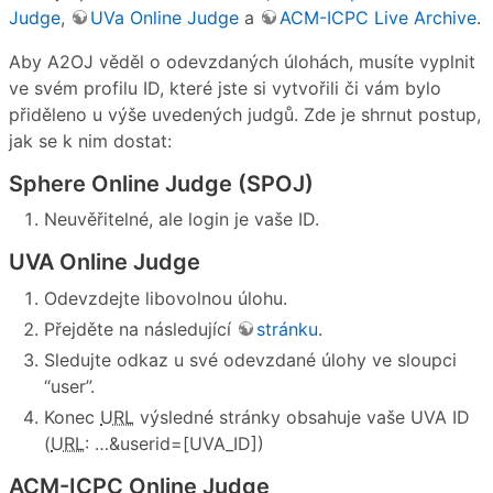
Judge
,
UVa Online Judge
a
ACM-ICPC Live Archive
.
Aby A2OJ věděl o odevzdaných úlohách, musíte vyplnit
ve svém profilu ID, které jste si vytvořili či vám bylo
přiděleno u výše uvedených judgů. Zde je shrnut postup,
jak se k nim dostat:
Sphere Online Judge (SPOJ)
Neuvěřitelné, ale login je vaše ID.
UVA Online Judge
Odevzdejte libovolnou úlohu.
Přejděte na následující
stránku
.
Sledujte odkaz u své odevzdané úlohy ve sloupci
“user”.
Konec
URL
výsledné stránky obsahuje vaše UVA ID
(
URL
: …&userid=[UVA_ID])
ACM-ICPC Online Judge