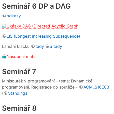
Seminář 6 DP a DAG
odkazy
Ukázky DAG (Directed Acyclic Graph
LIS (Longest Increasing Subsequence)
Lámání klacku
tady
a tady
Násobení matic
Seminář 7
Minisoutěž v programování - téma: Dynamické
programování. Registrace do soutěže -
ACM_S16E03
(
Standings
)
Seminář 8