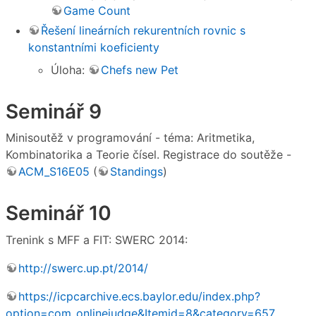
Game Count
Řešení lineárních rekurentních rovnic s
konstantními koeficienty
Úloha:
Chefs new Pet
Seminář 9
Minisoutěž v programování - téma: Aritmetika,
Kombinatorika a Teorie čísel. Registrace do soutěže -
ACM_S16E05
(
Standings
)
Seminář 10
Trenink s MFF a FIT: SWERC 2014:
http://swerc.up.pt/2014/
https://icpcarchive.ecs.baylor.edu/index.php?
option=com_onlinejudge&Itemid=8&category=657