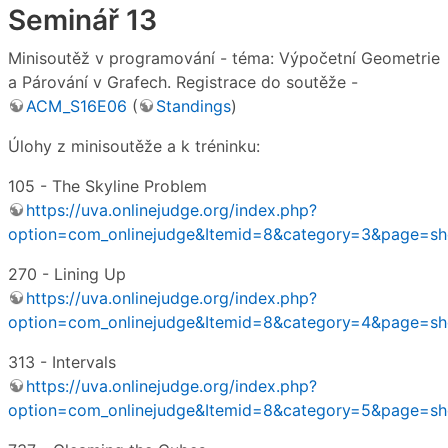
Seminář 13
Minisoutěž v programování - téma: Výpočetní Geometrie
a Párování v Grafech. Registrace do soutěže -
ACM_S16E06
(
Standings
)
Úlohy z minisoutěže a k tréninku:
105 - The Skyline Problem
https://uva.onlinejudge.org/index.php?
option=com_onlinejudge&Itemid=8&category=3&page=s
270 - Lining Up
https://uva.onlinejudge.org/index.php?
option=com_onlinejudge&Itemid=8&category=4&page=
313 - Intervals
https://uva.onlinejudge.org/index.php?
option=com_onlinejudge&Itemid=8&category=5&page=