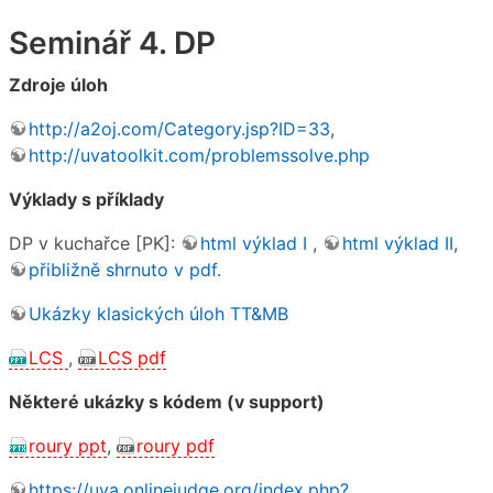
Seminář 4. DP
Zdroje úloh
http://a2oj.com/Category.jsp?ID=33
,
http://uvatoolkit.com/problemssolve.php
Výklady s příklady
DP v kuchařce [PK]:
html výklad I
,
html výklad II
,
přibližně shrnuto v pdf.
Ukázky klasických úloh TT&MB
LCS
,
LCS pdf
Některé ukázky s kódem (v support)
roury ppt
,
roury pdf
https://uva.onlinejudge.org/index.php?