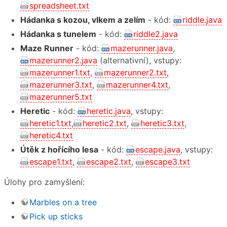
spreadsheet.txt
Hádanka s kozou, vlkem a zelím
- kód:
riddle.java
Hádanka s tunelem
- kód:
riddle2.java
Maze Runner
- kód:
mazerunner.java
,
mazerunner2.java
(alternativní), vstupy:
mazerunner1.txt
,
mazerunner2.txt
,
mazerunner3.txt
,
mazerunner4.txt
,
mazerunner5.txt
Heretic
- kód:
heretic.java
, vstupy:
heretic1.txt
,
heretic2.txt
,
heretic3.txt
,
heretic4.txt
Útěk z hořícího lesa
- kód:
escape.java
, vstupy:
escape1.txt
,
escape2.txt
,
escape3.txt
Úlohy pro zamyšlení:
Marbles on a tree
Pick up sticks