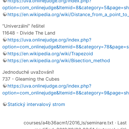
https://uva.onlinejudge.org/index.php?
option=com_onlinejudge&Itemid=8&category=5&page=
https://en.wikipedia.org/wiki/Distance_from_a_point_to_
“Univerzální” řešitel
11648 - Divide The Land
https://uva.onlinejudge.org/index.php?
option=com_onlinejudge&Itemid=8&category=78&page
https://en.wikipedia.org/wiki/Trapezoid
https://en.wikipedia.org/wiki/Bisection_method
Jednoduché uvažování!
737 - Gleaming the Cubes
https://uva.onlinejudge.org/index.php?
option=com_onlinejudge&Itemid=8&category=9&page=s
Statický intervalový strom
courses/a4b36acm1/2016_ls/seminare.txt
· Last