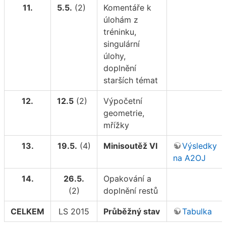
11.
5.5.
(2)
Komentáře k
úlohám z
tréninku,
singulární
úlohy,
doplnění
starších témat
12.
12.5
(2)
Výpočetní
geometrie,
mřížky
13.
19.5.
(4)
Minisoutěž VI
Výsledky
na A2OJ
14.
26.5.
Opakování a
(2)
doplnění restů
CELKEM
LS 2015
Průběžný stav
Tabulka