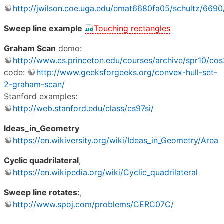
http://jwilson.coe.uga.edu/emat6680fa05/schultz/6690
Sweep line example
Touching rectangles
Graham Scan
demo:
http://www.cs.princeton.edu/courses/archive/spr10/
code:
http://www.geeksforgeeks.org/convex-hull-set-
2-graham-scan/
Stanford examples:
http://web.stanford.edu/class/cs97si/
Ideas_in_Geometry
https://en.wikiversity.org/wiki/Ideas_in_Geometry/Area
Cyclic quadrilateral
,
https://en.wikipedia.org/wiki/Cyclic_quadrilateral
Sweep line rotates:
,
http://www.spoj.com/problems/CERC07C/