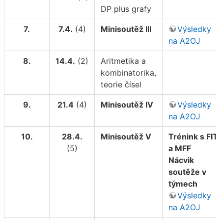
DP plus grafy
7.
7.4.
(4)
Minisoutěž III
Výsledky
na A2OJ
8.
14.4.
(2)
Aritmetika a
kombinatorika,
teorie čísel
9.
21.4
(4)
Minisoutěž IV
Výsledky
na A2OJ
10.
28.4.
Minisoutěž V
Trénink s FIT
(5)
a MFF
Nácvik
soutěže v
týmech
Výsledky
na A2OJ