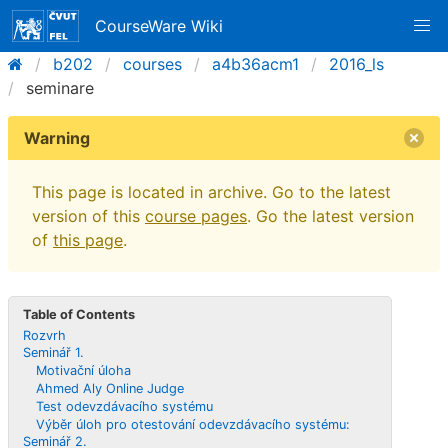
CourseWare Wiki
b202
courses
a4b36acm1
2016_ls
seminare
Warning
This page is located in archive. Go to the latest
version of this
course pages
. Go the latest version
of
this page
.
Table of Contents
Rozvrh
Seminář 1.
Motivační úloha
Ahmed Aly Online Judge
Test odevzdávacího systému
Výběr úloh pro otestování odevzdávacího systému:
Seminář 2.