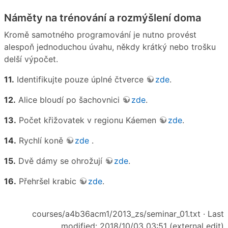
Náměty na trénování a rozmýšlení doma
Kromě samotného programování je nutno provést
alespoň jednoduchou úvahu, někdy krátký nebo trošku
delší výpočet.
11.
Identifikujte pouze úplné čtverce
zde
.
12.
Alice bloudí po šachovnici
zde
.
13.
Počet křižovatek v regionu Káemen
zde
.
14.
Rychlí koně
zde
.
15.
Dvě dámy se ohrožují
zde
.
16.
Přehršel krabic
zde
.
courses/a4b36acm1/2013_zs/seminar_01.txt
· Last
modified: 2018/10/03 03:51 (external edit)