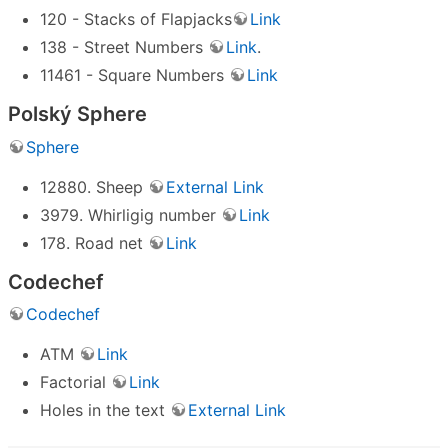
120 - Stacks of Flapjacks
Link
138 - Street Numbers
Link
.
11461 - Square Numbers
Link
Polský Sphere
Sphere
12880. Sheep
External Link
3979. Whirligig number
Link
178. Road net
Link
Codechef
Codechef
ATM
Link
Factorial
Link
Holes in the text
External Link