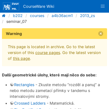
CourseWare Wiki
b202
courses
a4b36acm1
2013_zs
seminar_07
Warning
This page is located in archive. Go to the latest
version of this
course pages
. Go the latest version
of
this page
.
Další geometrické úlohy, které mají něco do sebe:
Rectangles
- Zkuste metodu “rozděl a panuj” a
nebo metodu zametací přímky v tandemu s
intervalovými stromy.
Crossed Ladders
- Matematická.