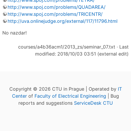
http://www.spoj.com/problems/TETRA/
http://www.spoj.com/problems/QUADAREA/
http://www.spoj.com/problems/TRICENTR/
http://uva.onlinejudge.org/external/117/11796.html
No nazdar!
courses/a4b36acm1/2013_zs/seminar_07.txt
· Last
modified: 2018/10/03 03:51 (external edit)
Copyright © 2026 CTU in Prague | Operated by
IT
Center
of
Faculty of Electrical Engineering
| Bug
reports and suggestions
ServiceDesk CTU