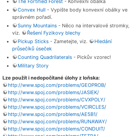
The Fortified Forest
- Konvexní obálka
Convex Hull
- Vypište body konvexní obálky ve
správném pořadí.
Sunny Mountains
- Něco na intervalové stromky,
viz.
Řešení Fyzikovy blechy
Pickup Sticks
- Zametejte, viz.
Hledání
průsečíků úseček
Counting Quadrilaterals
- Pickův vzorec!
Military Story
Lze použít i nedopočítané úlohy z loňska:
http://www.spoj.com/problems/GEOPROB/
http://www.spoj.com/problems/JASIEK/
http://www.spoj.com/problems/CVXPOLY/
http://www.spoj.com/problems/VCIRCLES/
http://www.spoj.com/problems/AE5B1/
http://www.spoj.com/problems/RUNAWAY/
http://www.spoj.com/problems/CONDUIT/