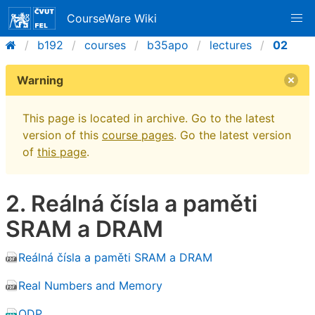
CourseWare Wiki
b192
courses
b35apo
lectures
02
Warning
This page is located in archive. Go to the latest
version of this
course pages
. Go the latest version
of
this page
.
2. Reálná čísla a paměti
SRAM a DRAM
Reálná čísla a paměti SRAM a DRAM
Real Numbers and Memory
ODP