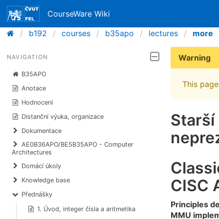
CourseWare Wiki
b192
courses
b35apo
lectures
more
Warning
NAVIGATION
B35APO
This page 
Anotace
Hodnocení
Starší
Distanční výuka, organizace
Dokumentace
nepre
AE0B36APO/BE5B35APO - Computer
Architectures
Class
​Domácí úkoly
CISC A
Knowledge base
Přednášky
Principles d
1. Úvod, integer čísla a aritmetika
MMU impleme