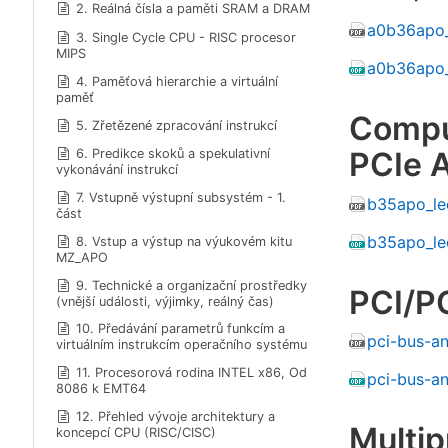
2. Reálná čísla a paměti SRAM a DRAM
a0b36apo_
3. Single Cycle CPU - RISC procesor
MIPS
a0b36apo
4. Paměťová hierarchie a virtuální
paměť
Compu
5. Zřetězené zpracování instrukcí
PCIe 
6. Predikce skoků a spekulativní
vykonávání instrukcí
7. Vstupně výstupní subsystém - 1.
b35apo_le
část
b35apo_le
8. Vstup a výstup na výukovém kitu
MZ_APO
9. Technické a organizační prostředky
PCI/P
(vnější události, výjimky, reálný čas)
10. Předávání parametrů funkcím a
pci-bus-a
virtuálním instrukcím operačního systému
11. Procesorová rodina INTEL x86, Od
pci-bus-a
8086 k EMT64
12. Přehled vývoje architektury a
Multi
koncepcí CPU (RISC/CISC)