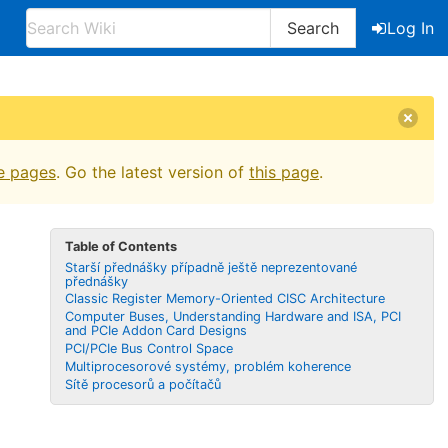
Search
Log In
e pages
. Go the latest version of
this page
.
Table of Contents
Starší přednášky případně ještě neprezentované
přednášky
Classic Register Memory-Oriented CISC Architecture
Computer Buses, Understanding Hardware and ISA, PCI
and PCIe Addon Card Designs
PCI/PCIe Bus Control Space
Multiprocesorové systémy, problém koherence
Sítě procesorů a počítačů