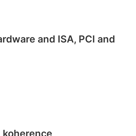
rdware and ISA, PCI and
m koherence