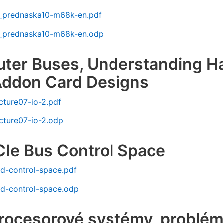
prednaska10-m68k-en.pdf
_prednaska10-m68k-en.odp
ter Buses, Understanding Ha
Addon Card Designs
cture07-io-2.pdf
cture07-io-2.odp
CIe Bus Control Space
nd-control-space.pdf
nd-control-space.odp
procesorové systémy, problé