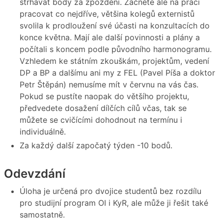
strhávat body za zpoždění. Začněte ale na práci
pracovat co nejdříve, většina kolegů externistů
svolila k prodloužení své účasti na konzultacích do
konce května. Mají ale další povinnosti a plány a
počítali s koncem podle původního harmonogramu.
Vzhledem ke státním zkouškám, projektům, vedení
DP a BP a dalšímu ani my z FEL (Pavel Píša a doktor
Petr Štěpán) nemusíme mít v červnu na vás čas.
Pokud se pustíte naopak do většího projektu,
předvedete dosažení dílčích cílů včas, tak se
můžete se cvičícími dohodnout na termínu i
individuálně.
Za každý další započatý týden -10 bodů.
Odevzdání
Úloha je určená pro dvojice studentů bez rozdílu
pro studijní program OI i KyR, ale může ji řešit také
samostatně.