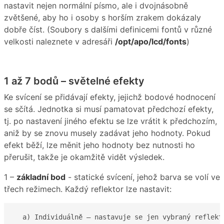
nastavit nejen normální písmo, ale i dvojnásobně
zvětšené, aby ho i osoby s horším zrakem dokázaly
dobře číst. (Soubory s dalšími definicemi fontů v různé
velkosti naleznete v adresáři
/opt/apo/lcd/fonts
)
1 až 7 bodů – světelné efekty
Ke svícení se přidávají efekty, jejichž bodové hodnocení
se sčítá. Jednotka si musí pamatovat předchozí efekty,
tj. po nastavení jiného efektu se lze vrátit k předchozím,
aniž by se znovu musely zadávat jeho hodnoty. Pokud
efekt běží, lze měnit jeho hodnoty bez nutnosti ho
přerušit, takže je okamžitě vidět výsledek.
1 –
základní bod
- statické svícení, jehož barva se volí ve
třech režimech. Každý reflektor lze nastavit:
  a) Individuálně – nastavuje se jen vybraný reflekto