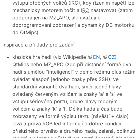
vstupu otočných voličů (
IRC
), kdy řízením napětí lze
mechanicky motorem točit a
IRC
nastavovat (zatím
podpora jen na MZ_APO, ale uvažuji o
doprogramování zobrazení a dynamiky DC motorku
do QtMips)
Inspirace a příklady pro zadání
klasická hra hadi (viz Wikipedie
EN
,
CZ
) -
QtMips nebo MZ_APO (zde při distanční formě dva
hadi s umělou “inteligencí” v demo režimu plus režim
ovládat alespoň jednoho znaky přes SSH), ve
standardní variantě dva hadi, směr jedné hlavy
ovládaný červeným voličem a znaky 'a' a 's' ve
vstupu sériového portu, druhé hlavy modrým
voličem a znaky 'k' a 'l'. Délka hada a čas bude
zobrazeny ve formě výpisu textu (návěští + číslo) ,
levá a pravá RGB led informují o dobré kondici
příslušného prvního a druhého hada, zelená, polknutí