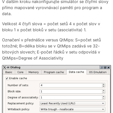
V dalším kroku nakonfigurujte simulátor se čtyřmi slovy
přímo mapované vyrovnávací paměti pro program a
data.
Velikost 4 čtyři slova = počet setů 4 x počet slov v
bloku 1 x počet bloků v setu (asociativita) 1.
Označení v přednášce versus QtMips: S=počet setů
totožné; B=délka bloku se v QtMips zadává ve 32-
bitových slovech; E-počet řádků v setu odpovídá v
QtMips=Degree of Associativity