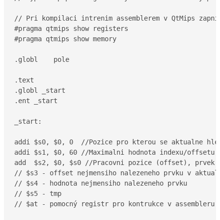
// Pri kompilaci intrenim assemblerem v QtMips zapni 
#pragma qtmips show registers

#pragma qtmips show memory

.globl    pole

.text

.globl _start

.ent _start

_start:

addi $s0, $0, 0  //Pozice pro kterou se aktualne hle
addi $s1, $0, 60 //Maximalni hodnota indexu/offsetu.
add  $s2, $0, $s0 //Pracovni pozice (offset), prvek 

// $s3 - offset nejmensiho nalezeneho prvku v aktualn
// $s4 - hodnota nejmensiho nalezeneho prvku

// $s5 - tmp

// $at - pomocný registr pro kontrukce v assembleru
