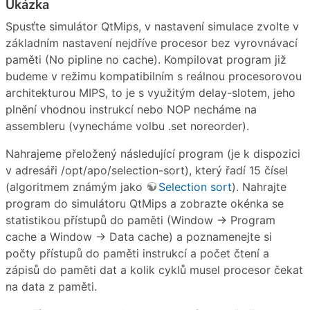
Ukázka
Spusťte simulátor QtMips, v nastavení simulace zvolte v
základním nastavení nejdříve procesor bez vyrovnávací
paměti (No pipline no cache). Kompilovat program již
budeme v režimu kompatibilním s reálnou procesorovou
architekturou MIPS, to je s využitým delay-slotem, jeho
plnění vhodnou instrukcí nebo NOP necháme na
assembleru (vynecháme volbu .set noreorder).
Nahrajeme přeložený následující program (je k dispozici
v adresáři /opt/apo/selection-sort), který řadí 15 čísel
(algoritmem známým jako
Selection sort
). Nahrajte
program do simulátoru QtMips a zobrazte okénka se
statistikou přístupů do paměti (Window → Program
cache a Window → Data cache) a poznamenejte si
počty přístupů do paměti instrukcí a počet čtení a
zápisů do paměti dat a kolik cyklů musel procesor čekat
na data z paměti.