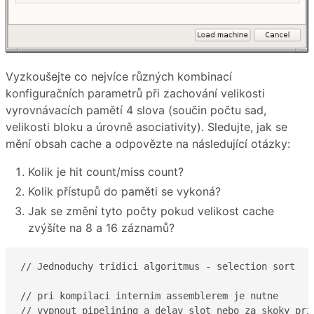
Vyzkoušejte co nejvíce různých kombinací
konfiguračních parametrů při zachování velikosti
vyrovnávacích pamětí 4 slova (součin počtu sad,
velikosti bloku a úrovně asociativity). Sledujte, jak se
mění obsah cache a odpovězte na následující otázky:
Kolik je hit count/miss count?
Kolik přístupů do paměti se vykoná?
Jak se změní tyto počty pokud velikost cache
zvýšíte na 8 a 16 záznamů?
// Jednoduchy tridici algoritmus - selection sort

// pri kompilaci internim assemblerem je nutne

// vypnout pipelining a delay slot nebo za skoky prid