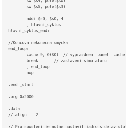
	sw $s4, pole($s0)

	sw $s5, pole($s3)

	addi $s0, $s0, 4

	j hlavni_cyklus

hlavni_cyklus_end:

//Koncova nekonecna smycka

end_loop:

	cache 9, 0($0)  // vyprazdneni pameti cache

	break       // zastaveni simulatoru

	j end_loop

	nop

.end _start

.org 0x2000

.data

//.align    2

// Pro spusteni je nutne nastavit jadro s delay-slote