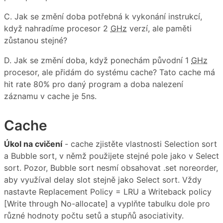
C. Jak se změní doba potřebná k vykonání instrukcí,
když nahradíme procesor 2
GHz
verzí, ale paměti
zůstanou stejné?
D. Jak se změní doba, když ponechám původní 1
GHz
procesor, ale přidám do systému cache? Tato cache má
hit rate 80% pro daný program a doba nalezení
záznamu v cache je 5ns.
Cache
Úkol na cvičení
- cache zjistěte vlastnosti Selection sort
a Bubble sort, v němž použijete stejné pole jako v Select
sort. Pozor, Bubble sort nesmí obsahovat .set noreorder,
aby využíval delay slot stejně jako Select sort. Vždy
nastavte Replacement Policy = LRU a Writeback policy
[Write through No-allocate] a vyplňte tabulku dole pro
různé hodnoty počtu setů a stupňů asociativity.