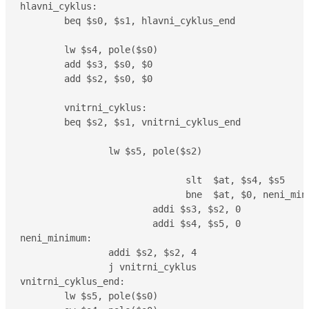
hlavni_cyklus:

	beq $s0, $s1, hlavni_cyklus_end

	lw $s4, pole($s0)

	add $s3, $s0, $0

	add $s2, $s0, $0

	vnitrni_cyklus:

	beq $s2, $s1, vnitrni_cyklus_end

		lw $s5, pole($s2)

                              slt  $at, $s4, $s5

                              bne  $at, $0, neni_mini
			addi $s3, $s2, 0

			addi $s4, $s5, 0

neni_minimum:

		addi $s2, $s2, 4

		j vnitrni_cyklus

vnitrni_cyklus_end:

	lw $s5, pole($s0)
