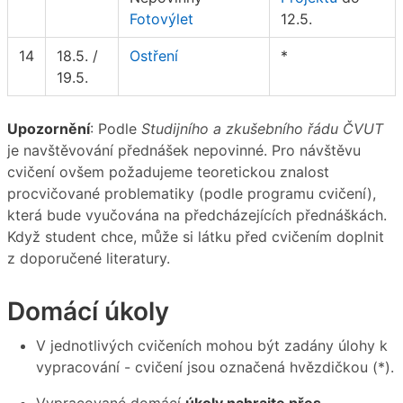
Fotovýlet
12.5.
14
18.5. /
Ostření
*
19.5.
Upozornění
: Podle
Studijního a zkušebního řádu ČVUT
je navštěvování přednášek nepovinné. Pro návštěvu
cvičení ovšem požadujeme teoretickou znalost
procvičované problematiky (podle programu cvičení),
která bude vyučována na předcházejících přednáškách.
Když student chce, může si látku před cvičením doplnit
z doporučené literatury.
Domácí úkoly
V jednotlivých cvičeních mohou být zadány úlohy k
vypracování - cvičení jsou označená hvězdičkou (*).
Vypracované domácí
úkoly nahrajte přes