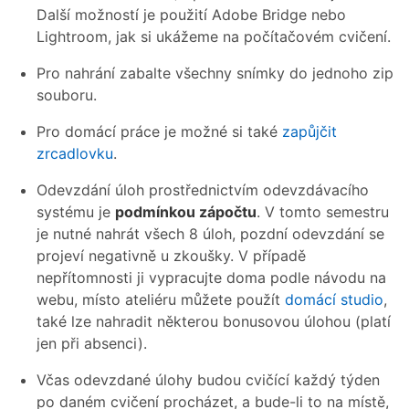
Další možností je použití Adobe Bridge nebo
Lightroom, jak si ukážeme na počítačovém cvičení.
Pro nahrání zabalte všechny snímky do jednoho zip
souboru.
Pro domácí práce je možné si také
zapůjčit
zrcadlovku
.
Odevzdání úloh prostřednictvím odevzdávacího
systému je
podmínkou zápočtu
. V tomto semestru
je nutné nahrát všech 8 úloh, pozdní odevzdání se
projeví negativně u zkoušky. V případě
nepřítomnosti ji vypracujte doma podle návodu na
webu, místo ateliéru můžete použít
domácí studio
,
také lze nahradit některou bonusovou úlohou (platí
jen při absenci).
Včas odevzdané úlohy budou cvičící každý týden
po daném cvičení procházet, a bude-li to na místě,