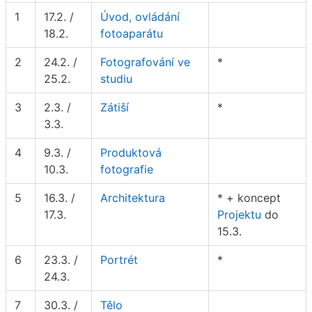
1
17.2. /
Úvod, ovládání
18.2.
fotoaparátu
2
24.2. /
Fotografování ve
*
25.2.
studiu
3
2.3. /
Zátiší
*
3.3.
4
9.3. /
Produktová
10.3.
fotografie
5
16.3. /
Architektura
* + koncept
17.3.
Projektu
do
15.3.
6
23.3. /
Portrét
*
24.3.
7
30.3. /
Tělo