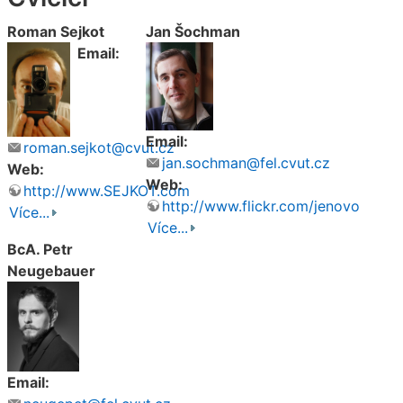
Roman Sejkot
Jan Šochman
Email:
Email:
roman.sejkot@cvut.cz
jan.sochman@fel.cvut.cz
Web:
Web:
http://www.SEJKOT.com
http://www.flickr.com/jenovo
Více...
Více...
BcA. Petr
Neugebauer
Email: