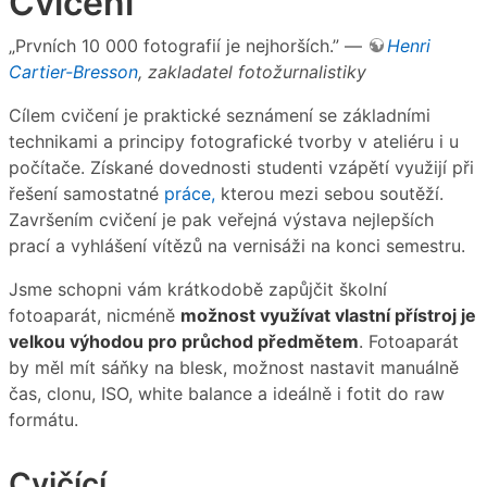
Cvičení
„Prvních 10 000 fotografií je nejhorších.” —
Henri
Cartier-Bresson
, zakladatel fotožurnalistiky
Cílem cvičení je praktické seznámení se základními
technikami a principy fotografické tvorby v ateliéru i u
počítače. Získané dovednosti studenti vzápětí využijí při
řešení samostatné
práce,
kterou mezi sebou soutěží.
Završením cvičení je pak veřejná výstava nejlepších
prací a vyhlášení vítězů na vernisáži na konci semestru.
Jsme schopni vám krátkodobě zapůjčit školní
fotoaparát, nicméně
možnost využívat vlastní přístroj je
velkou výhodou pro průchod předmětem
. Fotoaparát
by měl mít sáňky na blesk, možnost nastavit manuálně
čas, clonu, ISO, white balance a ideálně i fotit do raw
formátu.
Cvičící