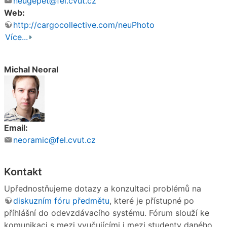
neugepet@fel.cvut.cz
Web:
http://cargocollective.com/neuPhoto
Více...
Michal Neoral
Email:
neoramic@fel.cvut.cz
Kontakt
Upřednostňujeme dotazy a konzultaci problémů na
diskuzním fóru předmětu
, které je přístupné po
příhlášní do odevzdávacího systému. Fórum slouží ke
komunikaci s mezi vyučujícími i mezi studenty daného