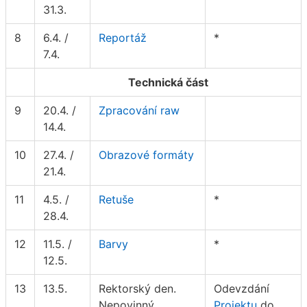
31.3.
8
6.4. /
Reportáž
*
7.4.
Technická část
9
20.4. /
Zpracování raw
14.4.
10
27.4. /
Obrazové formáty
21.4.
11
4.5. /
Retuše
*
28.4.
12
11.5. /
Barvy
*
12.5.
13
13.5.
Rektorský den.
Odevzdání
Nepovinný
Projektu
do