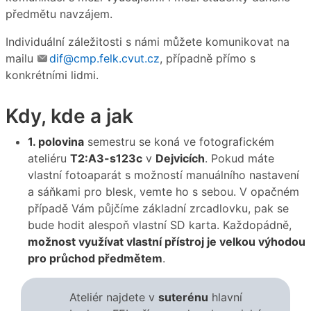
předmětu navzájem.
Individuální záležitosti s námi můžete komunikovat na
mailu
dif@cmp.felk.cvut.cz
, případně přímo s
konkrétními lidmi.
Kdy, kde a jak
1. polovina
semestru se koná ve fotografickém
ateliéru
T2:A3-s123c
v
Dejvicích
. Pokud máte
vlastní fotoaparát s možností manuálního nastavení
a sáňkami pro blesk, vemte ho s sebou. V opačném
případě Vám půjčíme základní zrcadlovku, pak se
bude hodit alespoň vlastní SD karta. Každopádně,
možnost využívat vlastní přístroj je velkou výhodou
pro průchod předmětem
.
Ateliér najdete v
suterénu
hlavní