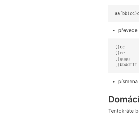
aa[bb(cc)
převede 
()cc

()ee

[]gggg

[]bbddfff
písmena 
Domácí
Tentokráte b