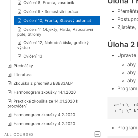
Úloha 1 
Cvičení 8, Fronta, zásobník
Přeměňte 
Cvičení 9 - Semestrální práce
Postupno
Cvičení 10, Fronta, Stavový automat
Zjistěte
Cvičení 11 Objekty, Halda, Asociativní
pole, Stromy
Úloha 2 
Cvičení 12, Náhodná čísla, grafický
výstup
Upravte 
Cvičení 13
aby 
Přednášky
aby 
Literatura
aby 
Zkouška z předmětu B3B33ALP
Program 
Harmonogram zkoušky 14.1.2020
Praktická zkouška ze 14.01.2020 k
a='b \' c#
procvičení
i="j \" k
Harmonogram zkoušky 4.2.2020
Harmonogram zkoušky 4.2.2020
Program 
ALL COURSES