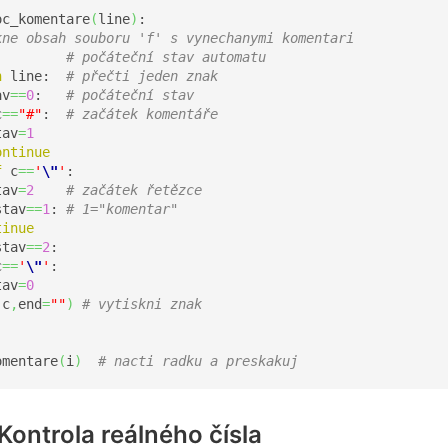
oc_komentare
(
line
)
:

kne obsah souboru 'f' s vynechanymi komentari
# počáteční stav automatu
n
 line:  
# přečti jeden znak
av
==
0
:   
# počáteční stav
c
==
"#"
:  
# začátek komentáře
tav
=
1
ontinue
f
 c
==
'
\"
'
:

tav
=
2
# začátek řetězce
stav
==
1
: 
# 1="komentar"
tinue
stav
==
2
:

c
==
'
\"
'
:

tav
=
0
(
c
,
end
=
""
)
# vytiskni znak
omentare
(
i
)
# nacti radku a preskakuj
Kontrola reálného čísla