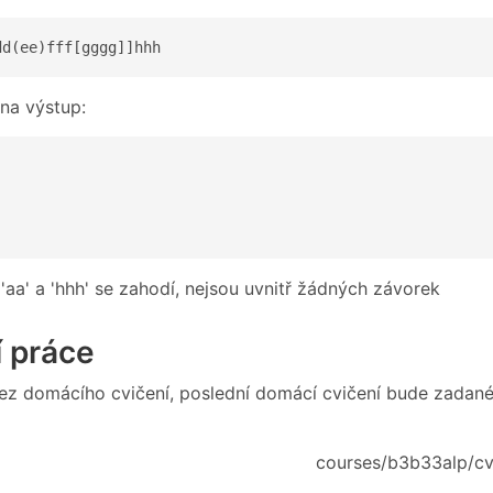
dd(ee)fff[gggg]]hhh
na výstup:
'aa' a 'hhh' se zahodí, nejsou uvnitř žádných závorek
 práce
ez domácího cvičení, poslední domácí cvičení bude zadané 
courses/b3b33alp/cvi