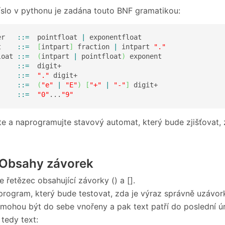
íslo v pythonu je zadána touto BNF gramatikou:
er   
::=
  pointfloat 
|
 exponentfloat

t    
::=
[
intpart
]
 fraction 
|
 intpart 
"."
loat 
::=
(
intpart 
|
 pointfloat
)
 exponent

     
::=
  digit+

     
::=
"."
 digit+

     
::=
(
"e"
|
"E"
)
[
"+"
|
"-"
]
 digit+

     
::=
"0"
...
"9"
e a naprogramujte stavový automat, který bude zjišťovat, 
 Obsahy závorek
 řetězec obsahující závorky () a [].
program, který bude testovat, zda je výraz správně uzávorko
mohou být do sebe vnořeny a pak text patří do poslední 
tedy text: