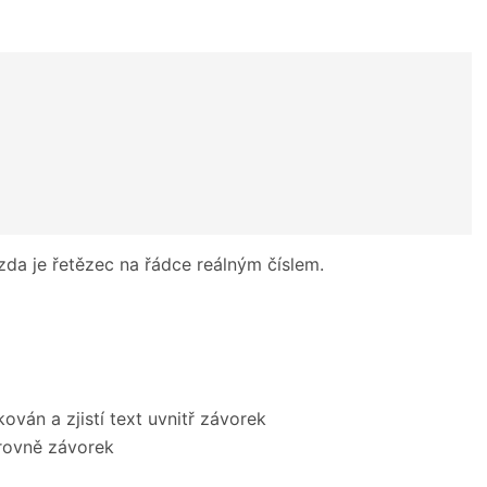
zda je řetězec na řádce reálným číslem.
ván a zjistí text uvnitř závorek
úrovně závorek