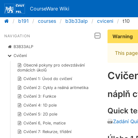
CourseWare Wiki
b191
courses
b3b33alp
cviceni
t10
Warning
NAVIGATION
B3B33ALP
This page 
Cvičení
Obecné pokyny pro odevzdávání
domácích úkolů
Cvičen
Cvičení 1: Úvod do cvičení
Cvičení 2: Cykly a reálná aritmetika
náplň c
Cvičení 3: Funkce
Cvičení 4: 1D pole
Quick te
Cvičení 5: 2D pole
Zadání Qu
Cvičení 6, Pole, matice
Cvičení 7: Rekurze, třídění