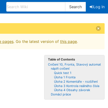
Search
Log In
e pages
. Go the latest version of
this page
.
Table of Contents
Cvičení 10, Fronta, Stavový automat
náplň cvičení
Quick test 1
Úloha 1 Fronta
Úloha 2 Komentáře - rozšíření
Úloha 3 Kontrola reálného čísla
Úloha 4 Obsahy závorek
Domácí práce