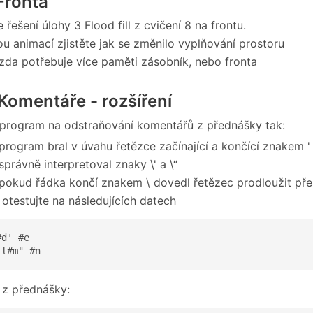
Fronta
řešení úlohy 3 Flood fill z cvičení 8 na frontu.
u animací zjistěte jak se změnilo vyplňování prostoru
, zda potřebuje více paměti zásobník, nebo fronta
Komentáře - rozšíření
program na odstraňování komentářů z přednášky tak:
program bral v úvahu řetězce začínající a končící znakem '
správně interpretoval znaky \' a \“
pokud řádka končí znakem \ dovedl řetězec prodloužit pře
otestujte na následujících datech
d' #e

'l#m" #n
z přednášky: