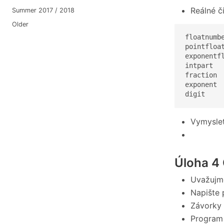
Reálné č
Summer 2017 / 2018
Older
floatnumb
pointfloa
exponentf
intpart  
fraction 
exponent 
digit    
Vymyslet
Úloha 4
Uvažujme
Napište 
Závorky 
Program 