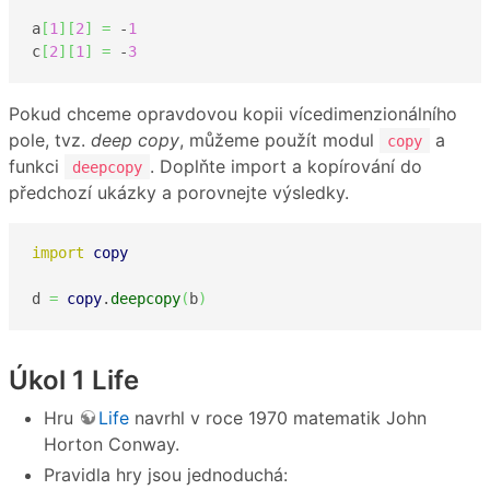
a
[
1
]
[
2
]
=
 -
1
c
[
2
]
[
1
]
=
 -
3
Pokud chceme opravdovou kopii vícedimenzionálního
pole, tvz.
deep copy
, můžeme použít modul
a
copy
funkci
. Doplňte import a kopírování do
deepcopy
předchozí ukázky a porovnejte výsledky.
import
copy
d 
=
copy
.
deepcopy
(
b
)
Úkol 1 Life
Hru
Life
navrhl v roce 1970 matematik John
Horton Conway.
Pravidla hry jsou jednoduchá: