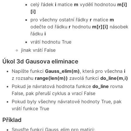
celý řádek
i
matice
m
vydělí hodnotou
m[i]
[i]
pro všechny ostatní řádky
r
matice
m
odečte od řádku
r
hodnotu
m[r][i]
násobek
řádku
i
vrátí hodnotu True
jinak vrátí False
Úkol 3d Gausova eliminace
Napište funkci
Gauss_elim(m)
, která pro všechna
i
z rozsahu
range(len(m))
zavolá funkci
do_line(m,i)
Pokud je návratová hodnota funkce
do_line
rovna
False, pak přeruší cyklus a vrací False
Pokud byly všechny návratové hodnoty True, pak
vrátí funkce True
Příklad
Spusťte funkci Gauss_elim pro matici: