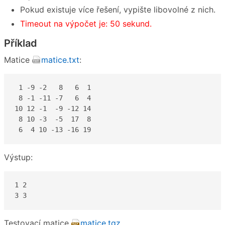
Pokud existuje více řešení, vypište libovolné z nich.
Timeout na výpočet je: 50 sekund.
Příklad
Matice
matice.txt
:
 1 -9 -2   8   6  1

 8 -1 -11 -7   6  4

10 12 -1  -9 -12 14

 8 10 -3  -5  17  8

 6  4 10 -13 -16 19
Výstup:
1 2

3 3
Testovací matice
matice.tgz