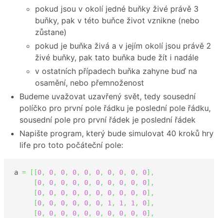
pokud jsou v okolí jedné buňky živé právě 3
buňky, pak v této buňce život vznikne (nebo
zůstane)
pokud je buňka živá a v jejím okolí jsou právě 2
živé buňky, pak tato buňka bude žít i nadále
v ostatních případech buňka zahyne buď na
osamění, nebo přemnoženost
Budeme uvažovat uzavřený svět, tedy sousední
políčko pro první pole řádku je poslední pole řádku,
sousední pole pro první řádek je poslední řádek
Napište program, který bude simulovat 40 kroků hry
life pro toto počáteční pole:
a 
=
[
[
0
,
0
,
0
,
0
,
0
,
0
,
0
,
0
,
0
,
0
]
,
[
0
,
0
,
0
,
0
,
0
,
0
,
0
,
0
,
0
,
0
]
,
[
0
,
0
,
0
,
0
,
0
,
0
,
0
,
0
,
0
,
0
]
,
[
0
,
0
,
0
,
0
,
0
,
0
,
1
,
1
,
1
,
0
]
,
[
0
,
0
,
0
,
0
,
0
,
0
,
0
,
0
,
0
,
0
]
,