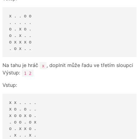
x . . o o

. . . . .

o . x o .

o . x . .

o x x x o

. o x . .
Na tahu je hráč
, doplnit může řadu ve třetím sloupci
x
Výstup:
1 2
Vstup:
x x . . . .

x o . o . .

x o o x o .

. o o . o x

o . x x o .

. x . . x .