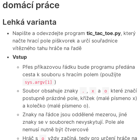
domácí práce
Lehká varianta
Napište a odevzdejte program
tic_tac_toe.py
, který
načte hrací pole piškvorek a určí souřadnice
vítězného tahu hráče na řadě
Vstup
Přes příkazovou řádku bude programu předána
cesta k souboru s hracím polem (použijte
)
sys.argv[1]
Soubor obsahuje znaky
,
a
které značí
.
x
o
postupně prázdné pole, křížek (malé písmeno x)
a kolečko (malé písmeno o).
Znaky na řádce jsou oddělené mezerou, jiné
znaky se v souborech nevyskytují. Pole ale
nemusí nutně být čtvercové
Hráč s
vždy začíná, tedy pro určení hráče na
o