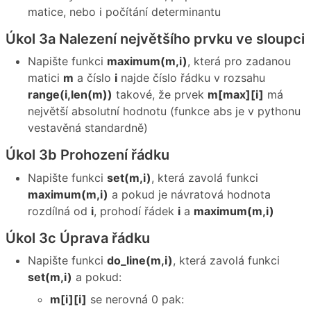
matice, nebo i počítání determinantu
Úkol 3a Nalezení největšího prvku ve sloupci
Napište funkci
maximum(m,i)
, která pro zadanou
matici
m
a číslo
i
najde číslo řádku v rozsahu
range(i,len(m))
takové, že prvek
m[max][i]
má
největší absolutní hodnotu (funkce abs je v pythonu
vestavěná standardně)
Úkol 3b Prohození řádku
Napište funkci
set(m,i)
, která zavolá funkci
maximum(m,i)
a pokud je návratová hodnota
rozdílná od
i
, prohodí řádek
i
a
maximum(m,i)
Úkol 3c Úprava řádku
Napište funkci
do_line(m,i)
, která zavolá funkci
set(m,i)
a pokud:
m[i][i]
se nerovná 0 pak: