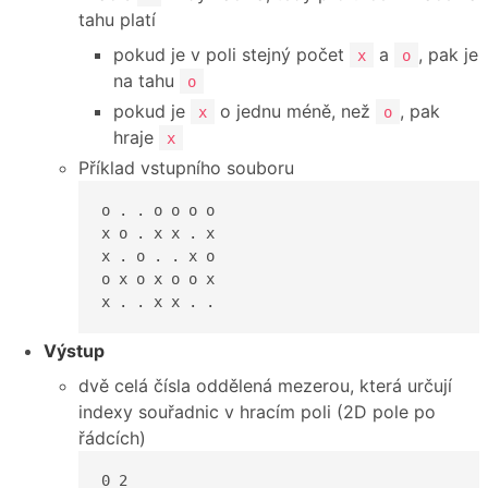
tahu platí
pokud je v poli stejný počet
a
, pak je
x
o
na tahu
o
pokud je
o jednu méně, než
, pak
x
o
hraje
x
Příklad vstupního souboru
o . . o o o o

x o . x x . x

x . o . . x o

o x o x o o x

x . . x x . .
Výstup
dvě celá čísla oddělená mezerou, která určují
indexy souřadnic v hracím poli (2D pole po
řádcích)
0 2