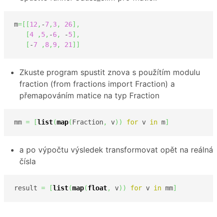
m
=
[
[
12
,
-
7
,
3
,
26
]
,
[
4
,
5
,
-
6
,
 -
5
]
,
[
-
7
,
8
,
9
,
21
]
]
Zkuste program spustit znova s použítím modulu
fraction (from fractions import Fraction) a
přemapováním matice na typ Fraction
mm 
=
[
list
(
map
(
Fraction
,
 v
)
)
for
 v 
in
 m
]
a po výpočtu výsledek transformovat opět na reálná
čísla
result 
=
[
list
(
map
(
float
,
 v
)
)
for
 v 
in
 mm
]