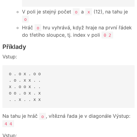
V poli je stejný počet
a
(12), na tahu je
o
x
o
Hráč
hru vyhrává, když hraje na první řádek
o
do třetího sloupce, tj. index v poli
0 2
Příklady
Vstup:
o . o x . o o

. o . x x . .

x . o o x . .

o o . o x . x

. . x . . x x
Na tahu je hráč
, vítězná řada je v diagonále Výstup:
o
4 4
Vstup: