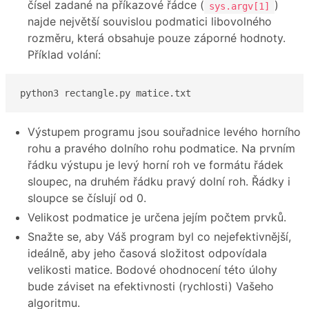
čísel zadané na příkazové řádce (
)
sys.argv[1]
najde největší souvislou podmatici libovolného
rozměru, která obsahuje pouze záporné hodnoty.
Příklad volání:
python3 rectangle.py matice.txt
Výstupem programu jsou souřadnice levého horního
rohu a pravého dolního rohu podmatice. Na prvním
řádku výstupu je levý horní roh ve formátu řádek
sloupec, na druhém řádku pravý dolní roh. Řádky i
sloupce se číslují od 0.
Velikost podmatice je určena jejím počtem prvků.
Snažte se, aby Váš program byl co nejefektivnější,
ideálně, aby jeho časová složitost odpovídala
velikosti matice. Bodové ohodnocení této úlohy
bude záviset na efektivnosti (rychlosti) Vašeho
algoritmu.