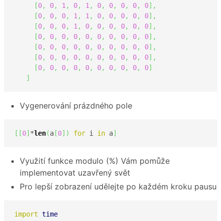
[
0
,
0
,
1
,
0
,
1
,
0
,
0
,
0
,
0
,
0
]
,
[
0
,
0
,
0
,
1
,
1
,
0
,
0
,
0
,
0
,
0
]
,
[
0
,
0
,
0
,
1
,
0
,
0
,
0
,
0
,
0
,
0
]
,
[
0
,
0
,
0
,
0
,
0
,
0
,
0
,
0
,
0
,
0
]
,
[
0
,
0
,
0
,
0
,
0
,
0
,
0
,
0
,
0
,
0
]
,
[
0
,
0
,
0
,
0
,
0
,
0
,
0
,
0
,
0
,
0
]
,
[
0
,
0
,
0
,
0
,
0
,
0
,
0
,
0
,
0
,
0
]
]
Vygenerování prázdného pole
[
[
0
]
*
len
(
a
[
0
]
)
for
 i 
in
 a
]
Využití funkce modulo (%) Vám pomůže
implementovat uzavřený svět
Pro lepší zobrazení udělejte po každém kroku pausu
import
time