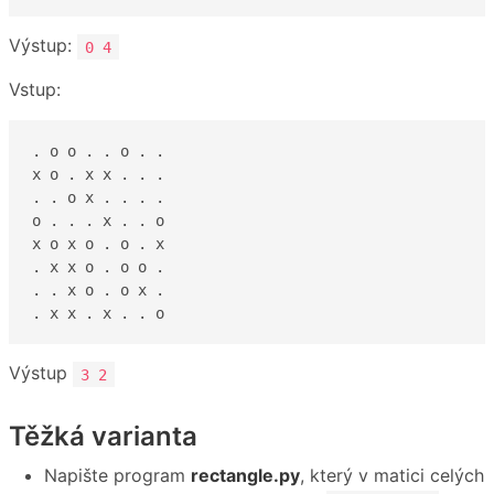
Výstup:
0 4
Vstup:
. o o . . o . .

x o . x x . . .

. . o x . . . .

o . . . x . . o

x o x o . o . x

. x x o . o o .

. . x o . o x .

. x x . x . . o
Výstup
3 2
Těžká varianta
Napište program
rectangle.py
, který v matici celých