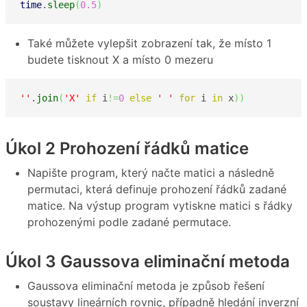
time
.
sleep
(
0.5
)
Také můžete vylepšit zobrazení tak, že místo 1
budete tisknout X a místo 0 mezeru
''
.
join
(
'X'
if
 i
!=
0
else
' '
for
 i 
in
 x
)
)
Úkol 2 Prohození řádků matice
Napište program, který načte matici a následně
permutaci, která definuje prohození řádků zadané
matice. Na výstup program vytiskne matici s řádky
prohozenými podle zadané permutace.
Úkol 3 Gaussova eliminační metoda
Gaussova eliminační metoda je způsob řešení
soustavy lineárních rovnic, případně hledání inverzní