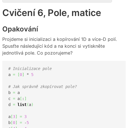
Cvičení 6, Pole, matice
Opakování
Projdeme si inicializaci a kopírování 1D a více-D polí.
Spusťte následující kód a na konci si vytiskněte
jednotlivá pole. Co pozorujeme?
# Inicializace pole
a 
=
[
0
]
 * 
5
# Jak správně zkopírovat pole?
b 
=
 a

c 
=
 a
[
:
]
d 
=
list
(
a
)
a
[
3
]
=
3
b
[
0
]
=
 -
5