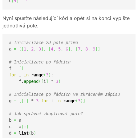
c
[
4
]
=
4
Nyní spusťte následující kód a opět si na konci vypište
jednotlivá pole.
# Inicializace 2D pole přímo
a 
=
[
[
1
,
2
,
3
]
,
[
4
,
5
,
6
]
,
[
7
,
8
,
9
]
]
# Inicializace po řádcích
f 
=
[
]
for
 i 
in
range
(
3
)
:

    f.
append
(
[
i
]
 * 
3
)
# Inicializace po řádcích ve zkráceném zápisu
g 
=
[
[
i
]
 * 
3
for
 i 
in
range
(
3
)
]
# Jak správně zkopírovat pole?
b 
=
 a

c 
=
 a
[
:
]
d 
=
list
(
b
)