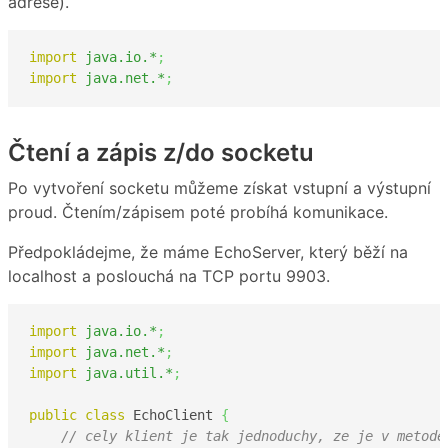
adrese).
import
java.io.*
;
import
java.net.*
;
Čtení a zápis z/do socketu
Po vytvoření socketu můžeme získat vstupní a výstupní
proud. Čtením/zápisem poté probíhá komunikace.
Předpokládejme, že máme EchoServer, který běží na
localhost a poslouchá na TCP portu 9903.
import
java.io.*
;
import
java.net.*
;
import
java.util.*
;
public
class
 EchoClient 
{
// cely klient je tak jednoduchy, ze je v metode