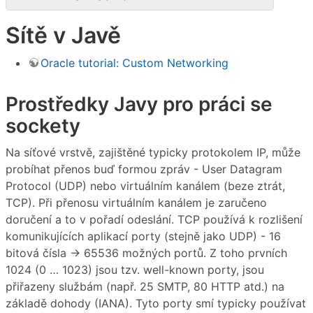
Sítě v Javě
Oracle tutorial: Custom Networking
Prostředky Javy pro práci se
sockety
Na síťové vrstvě, zajištěné typicky protokolem IP, může
probíhat přenos buď formou zpráv - User Datagram
Protocol (UDP) nebo virtuálním kanálem (beze ztrát,
TCP). Při přenosu virtuálním kanálem je zaručeno
doručení a to v pořadí odeslání. TCP používá k rozlišení
komunikujících aplikací porty (stejně jako UDP) - 16
bitová čísla → 65536 možných portů. Z toho prvních
1024 (0 … 1023) jsou tzv. well-known porty, jsou
přiřazeny službám (např. 25 SMTP, 80 HTTP atd.) na
základě dohody (IANA). Tyto porty smí typicky používat