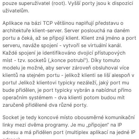
pouze superuživatel (root). Vyšší porty jsou k dispozici
uživatelům.
Aplikace na bázi TCP většinou naplňují představu o
architektuře klient-server. Server poslouchá na daném
portu a čeká, až se připojí klient. Klient zná jméno a port
serveru, naváže spojení - vytvoří se virtuální kanál.
Každé spojení je identifikováno dvojicí přístupových
míst - tzv. socketů („konce potrubí“). Díky tomuto
modelu je možné, aby server zároveň obsluhoval více
klientů na stejném portu - jelikož klienti se liší alespoň v
portu! Jelikož klientovi typicky nezáleží, jaký port mu
bude přidělen, je port typicky vybrán a nabídnut přímo
operačním systémem - dva klienti potom budou mít
zaručeně přidělené dva různé porty.
Socket je tedy koncové místo obousměrné komunikační
linky mezi dvěma programy. Je mu „připojen“ na IP
adresu a má přidělen port (multiplex aplikací na jedné IP