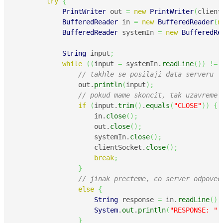
try
{
PrintWriter
 out 
=
new
PrintWriter
(
client
BufferedReader
 in 
=
new
BufferedReader
(
n
BufferedReader
 systemIn 
=
new
BufferedRe
String
 input
;
while
(
(
input 
=
 systemIn.
readLine
(
)
)
!=
// takhle se posilaji data serveru
                out.
println
(
input
)
;
// pokud mame skoncit, tak uzavreme 
if
(
input.
trim
(
)
.
equals
(
"CLOSE"
)
)
{
                    in.
close
(
)
;
                    out.
close
(
)
;
                    systemIn.
close
(
)
;
                    clientSocket.
close
(
)
;
break
;
}
// jinak precteme, co server odpoved
else
{
String
 response 
=
 in.
readLine
(
)
;
System
.
out
.
println
(
"RESPONSE: "
}