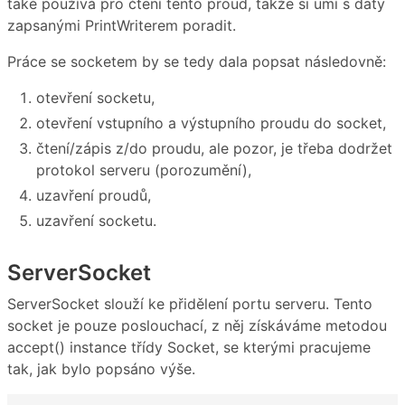
také používá pro čtení tento proud, takže si umí s daty
zapsanými PrintWriterem poradit.
Práce se socketem by se tedy dala popsat následovně:
otevření socketu,
otevření vstupního a výstupního proudu do socket,
čtení/zápis z/do proudu, ale pozor, je třeba dodržet
protokol serveru (porozumění),
uzavření proudů,
uzavření socketu.
ServerSocket
ServerSocket slouží ke přidělení portu serveru. Tento
socket je pouze poslouchací, z něj získáváme metodou
accept() instance třídy Socket, se kterými pracujeme
tak, jak bylo popsáno výše.