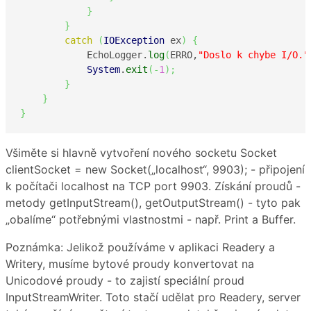
}
}
catch
(
IOException
 ex
)
{
            EchoLogger.
log
(
ERRO,
"Doslo k chybe I/O."
System
.
exit
(
-
1
)
;
}
}
}
Všiměte si hlavně vytvoření nového socketu Socket
clientSocket = new Socket(„localhost“, 9903); - připojení
k počítači localhost na TCP port 9903. Získání proudů -
metody getInputStream(), getOutputStream() - tyto pak
„obalíme“ potřebnými vlastnostmi - např. Print a Buffer.
Poznámka: Jelikož používáme v aplikaci Readery a
Writery, musíme bytové proudy konvertovat na
Unicodové proudy - to zajistí speciální proud
InputStreamWriter. Toto stačí udělat pro Readery, server