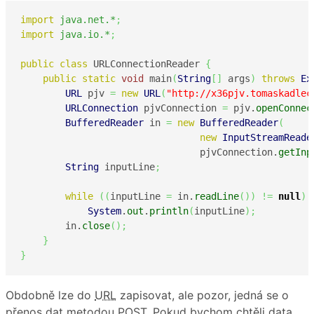
import
java.net.*
;
import
java.io.*
;
public
class
 URLConnectionReader 
{
public
static
void
 main
(
String
[
]
 args
)
throws
Ex
URL
 pjv 
=
new
URL
(
"http://x36pjv.tomaskadlec
URLConnection
 pjvConnection 
=
 pjv.
openConnec
BufferedReader
 in 
=
new
BufferedReader
(
new
InputStreamReade
                                pjvConnection.
getInp
String
 inputLine
;
while
(
(
inputLine 
=
 in.
readLine
(
)
)
!=
null
)
System
.
out
.
println
(
inputLine
)
;
        in.
close
(
)
;
}
}
Obdobně lze do
URL
zapisovat, ale pozor, jedná se o
přenos dat metodou POST. Pokud bychom chtěli data