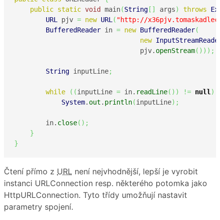
public
static
void
 main
(
String
[
]
 args
)
throws
Ex
URL
 pjv 
=
new
URL
(
"http://x36pjv.tomaskadlec
BufferedReader
 in 
=
new
BufferedReader
(
new
InputStreamReade
                                pjv.
openStream
(
)
)
)
;
String
 inputLine
;
while
(
(
inputLine 
=
 in.
readLine
(
)
)
!=
null
)
System
.
out
.
println
(
inputLine
)
;
        in.
close
(
)
;
}
}
Čtení přímo z
URL
není nejvhodnější, lepší je vyrobit
instanci URLConnection resp. některého potomka jako
HttpURLConnection. Tyto třídy umožňují nastavit
parametry spojení.