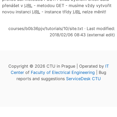
přenášet v
URL
- metodou GET - musíme vždy vytvořit
novou instanci
URL
- instance třídy
URL
nelze měnit!
courses/b0b36pjv/tutorials/10/site.txt
· Last modified:
2018/02/06 08:43 (external edit)
Copyright © 2026 CTU in Prague | Operated by
IT
Center
of
Faculty of Electrical Engineering
| Bug
reports and suggestions
ServiceDesk CTU