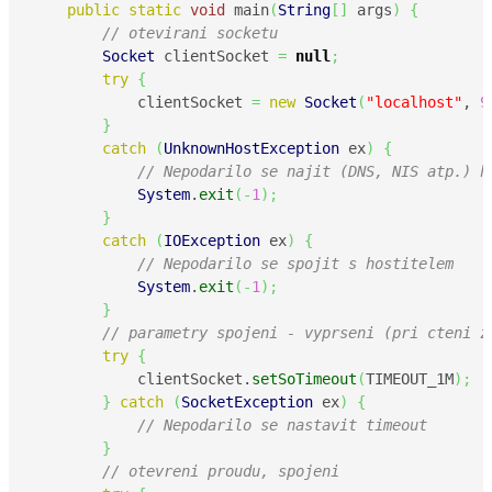
public
static
void
 main
(
String
[
]
 args
)
{
// otevirani socketu
Socket
 clientSocket 
=
null
;
try
{
            clientSocket 
=
new
Socket
(
"localhost"
, 
9
}
catch
(
UnknownHostException
 ex
)
{
// Nepodarilo se najit (DNS, NIS atp.) h
System
.
exit
(
-
1
)
;
}
catch
(
IOException
 ex
)
{
// Nepodarilo se spojit s hostitelem
System
.
exit
(
-
1
)
;
}
// parametry spojeni - vyprseni (pri cteni z
try
{
            clientSocket.
setSoTimeout
(
TIMEOUT_1M
)
;
}
catch
(
SocketException
 ex
)
{
// Nepodarilo se nastavit timeout
}
// otevreni proudu, spojeni