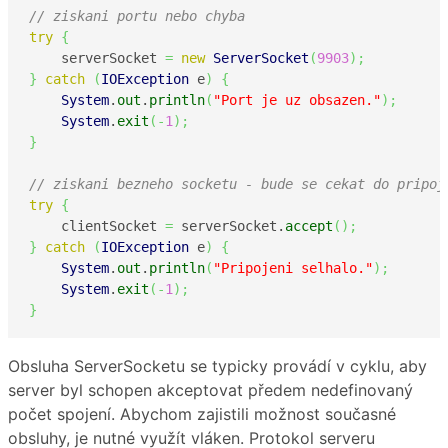
// ziskani portu nebo chyba
try
{
    serverSocket 
=
new
ServerSocket
(
9903
)
;
}
catch
(
IOException
 e
)
{
System
.
out
.
println
(
"Port je uz obsazen."
)
;
System
.
exit
(
-
1
)
;
}
// ziskani bezneho socketu - bude se cekat do pripoj
try
{
    clientSocket 
=
 serverSocket.
accept
(
)
;
}
catch
(
IOException
 e
)
{
System
.
out
.
println
(
"Pripojeni selhalo."
)
;
System
.
exit
(
-
1
)
;
}
Obsluha ServerSocketu se typicky provádí v cyklu, aby
server byl schopen akceptovat předem nedefinovaný
počet spojení. Abychom zajistili možnost současné
obsluhy, je nutné využít vláken. Protokol serveru