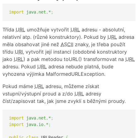
import
java.net.*
;
Třída
URL
umožňuje vytvořit
URL
adresu - absolutní,
relativní atp. (různé konstruktory). Pokud by
URL
adresa
měla obsahovat jiné než
ASCII
znaky, je třeba použít
třídu
URI
, vytvořit její instanci (obdobné konstruktory
jako
URL
) a pak metodou toURL() transformovat na
URL
adresu. Pokud
URL
adresa nebude platná, bude
vyhozena výjimka MalformedURLException.
Pokud máme
URL
adresu, můžeme získat
vstupní/výstupní proud a z/do
URL
adresy
číst/zapisovat tak, jak jsme zvyklí s běžnými proudy.
import
java.net.*
;
import
java.io.*
;
public
class
 URLReader 
{