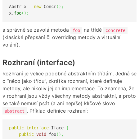
Abstr x 
=
new
 Concr
(
)
;
x.
foo
(
)
;
a správně se zavolá metoda
na třídě
foo
Concrete
(klasické přepsání či overriding metody a virtuální
volání).
Rozhraní (interface)
Rozhraní je velice podobné abstraktním třídám. Jedná se
o “něco jako třídu”, zkrátka rozhraní, které definuje
metody, ale nikoliv jejich implementace. To znamená, že
v rozhraní jsou vždy všechny metody abstraktní, a proto
se také nemusí psát (a ani nepíše) klíčové slovo
. Příklad definice rozhraní:
abstract
public
interface
 Iface 
{
public
void
 foo
(
)
;