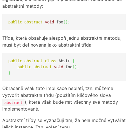
abstraktní metody:
public
abstract
void
 foo
(
)
;
Třída, která obsahuje alespoň jednu abstraktní metodu,
musí být definována jako abstraktní třída:
public
abstract
class
 Abstr 
{
public
abstract
void
 foo
(
)
;
}
Obráceně však tato implikace neplatí, tzn. můžeme
vytvořit abstraktní třídu (použitím klíčového slova
), která však bude mít všechny své metody
abstract
implementované.
Abstraktní třídy se vyznačují tím, že není možné vytvářet
jejich instance. Tzn. volání typu