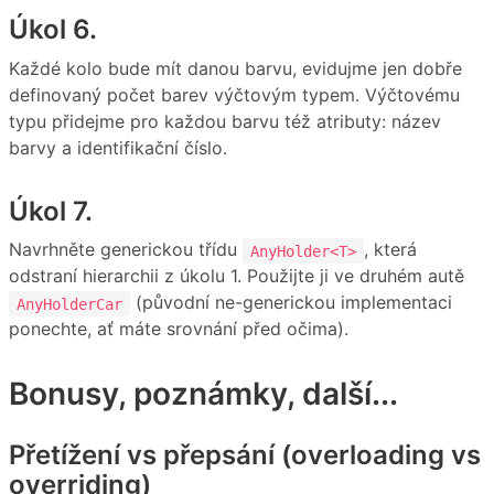
Úkol 6.
Každé kolo bude mít danou barvu, evidujme jen dobře
definovaný počet barev výčtovým typem. Výčtovému
typu přidejme pro každou barvu též atributy: název
barvy a identifikační číslo.
Úkol 7.
Navrhněte generickou třídu
, která
AnyHolder<T>
odstraní hierarchii z úkolu 1. Použijte ji ve druhém autě
(původní ne-generickou implementaci
AnyHolderCar
ponechte, ať máte srovnání před očima).
Bonusy, poznámky, další...
Přetížení vs přepsání (overloading vs
overriding)