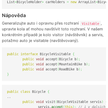
List
<
BicycleHolder
>
 carHolders 
=
new
 ArrayList
<
Bicyc
Nápověda
Generalizujte auto i opravnu přes rozhraní
,
Visitable
upravte kola ať mohou navštívit toto rozhraní. V našem
konkrétním případě je kolo visitor (návštěvník) a servis,
potažmo auto je visitable (navštěvovaný).
public
interface
 BicycleVisitable 
{
public
void
 accept
(
Bicycle b
)
;
public
void
 accept
(
MountainBike b
)
;
public
void
 accept
(
RoadBike b
)
;
}
public
class
 Bicycle 
{
..

public
void
 visit
(
BicycleVisitable servis
)
{
		servis.
accept
(
this
)
;
// i v dalsich 