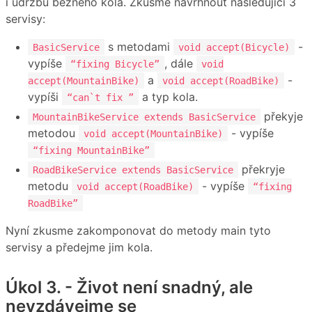
i údržbu běžného kola. Zkusme navrhnout následující 3
servisy:
s metodami
-
BasicService
void accept(Bicycle)
vypíše
, dále
“fixing Bicycle”
void
a
-
accept(MountainBike)
void accept(RoadBike)
vypíši
a typ kola.
“can`t fix ”
překyje
MountainBikeService extends BasicService
metodou
- vypíše
void accept(MountainBike)
“fixing MountainBike”
překryje
RoadBikeService extends BasicService
metodu
- vypíše
void accept(RoadBike)
“fixing
RoadBike”
Nyní zkusme zakomponovat do metody main tyto
servisy a předejme jim kola.
Úkol 3. - Život není snadný, ale
nevzdávejme se