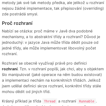
metody jak své tak metody předka, ale jelikož u rozhraní
nejsou žádné implementace, tak přepisování (overriding)
zde postrádá smysl.
Proč rozhraní
Nabízí se otázka: proč máme v Javě dva podobné
mechanismy, a to abstraktní třídy a rozhraní? Důvod je
jednoduchý: v jazyce Java může třída dědit pouze od
jedné třídy, ale může implementovat libovolný počet
rozhraní.
Rozhraní se obecně využívají právě pro definici
rozhraní
. Tzn. v rozhraní popíši, jak chci, aby s objektem
šlo manipulovat (jaké operace na něm budou existovat)
a implementaci nechám na konkrétních třídách. Jelikož
jsem udělal definici skrze rozhraní, konkrétní třídy stále
mohou dědit od jiných tříd.
Krásný příklad je třída
a rozhraní
.
Thread
Runnable