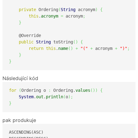
private
 Ordering
(
String
 acronym
)
{
this
.
acronym
=
 acronym
;
}
    @Override

public
String
 toString
(
)
{
return
this
.
name
(
)
+
"("
+
 acronym 
+
")"
;
}
}
Následující kód
for
(
Ordering o 
:
 Ordering.
values
(
)
)
{
System
.
out
.
println
(
o
)
;
}
pak produkuje
ASCENDING(ASC)
