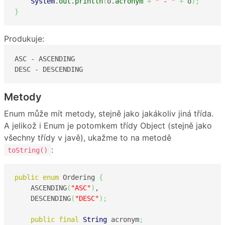
System
.
out
.
println
(
o.
acronym
+
" - "
+
 o
)
;
}
Produkuje:
ASC - ASCENDING

DESC - DESCENDING
Metody
Enum může mít metody, stejně jako jakákoliv jiná třída.
A jelikož i Enum je potomkem třídy Object (stejně jako
všechny třídy v javě), ukažme to na metodě
:
toString()
public
enum
 Ordering 
{
    ASCENDING
(
"ASC"
)
,

    DESCENDING
(
"DESC"
)
;
public
final
String
 acronym
;