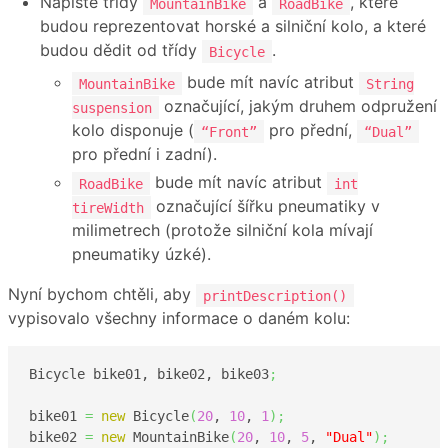
Napište třídy
a
, které
MountainBike
RoadBike
budou reprezentovat horské a silniční kolo, a které
budou dědit od třídy
.
Bicycle
bude mít navíc atribut
MountainBike
String
označující, jakým druhem odpružení
suspension
kolo disponuje (
pro přední,
“Front”
“Dual”
pro přední i zadní).
bude mít navíc atribut
RoadBike
int
označující šířku pneumatiky v
tireWidth
milimetrech (protože silniční kola mívají
pneumatiky úzké).
Nyní bychom chtěli, aby
printDescription()
vypisovalo všechny informace o daném kolu:
Bicycle bike01, bike02, bike03
;
bike01 
=
new
 Bicycle
(
20
, 
10
, 
1
)
;
bike02 
=
new
 MountainBike
(
20
, 
10
, 
5
, 
"Dual"
)
;