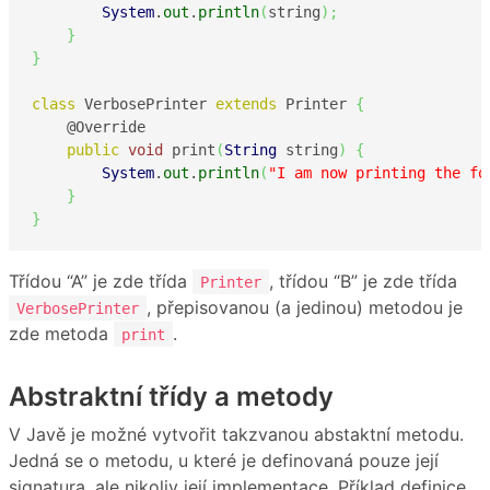
System
.
out
.
println
(
string
)
;
}
}
class
 VerbosePrinter 
extends
 Printer 
{
    @Override

public
void
 print
(
String
 string
)
{
System
.
out
.
println
(
"I am now printing the fo
}
}
Třídou “A” je zde třída
, třídou “B” je zde třída
Printer
, přepisovanou (a jedinou) metodou je
VerbosePrinter
zde metoda
.
print
Abstraktní třídy a metody
V Javě je možné vytvořit takzvanou abstaktní metodu.
Jedná se o metodu, u které je definovaná pouze její
signatura, ale nikoliv její implementace. Příklad definice