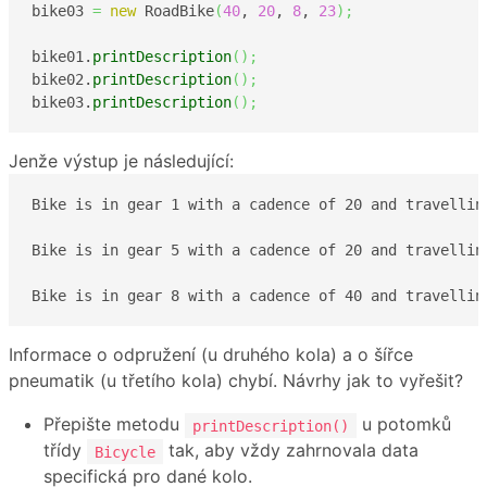
bike03 
=
new
 RoadBike
(
40
, 
20
, 
8
, 
23
)
;
bike01.
printDescription
(
)
;
bike02.
printDescription
(
)
;
bike03.
printDescription
(
)
;
Jenže výstup je následující:
Bike is in gear 1 with a cadence of 20 and travelling
Bike is in gear 5 with a cadence of 20 and travelling
Bike is in gear 8 with a cadence of 40 and travellin
Informace o odpružení (u druhého kola) a o šířce
pneumatik (u třetího kola) chybí. Návrhy jak to vyřešit?
Přepište metodu
u potomků
printDescription()
třídy
tak, aby vždy zahrnovala data
Bicycle
specifická pro dané kolo.