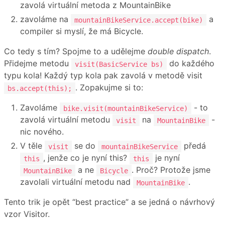
zavolá virtuální metoda z MountainBike
zavoláme na
a
mountainBikeService.accept(bike)
compiler si myslí, že má Bicycle.
Co tedy s tím? Spojme to a udělejme
double dispatch
.
Přidejme metodu
do každého
visit(BasicService bs)
typu kola! Každý typ kola pak zavolá v metodě visit
. Zopakujme si to:
bs.accept(this);
Zavoláme
- to
bike.visit(mountainBikeService)
zavolá virtuální metodu
na
-
visit
MountainBike
nic nového.
V těle
se do
předá
visit
mountainBikeService
, jenže co je nyní this?
je nyní
this
this
a ne
. Proč? Protože jsme
MountainBike
Bicycle
zavolali virtuální metodu nad
.
MountainBike
Tento trik je opět “best practice” a se jedná o návrhový
vzor Visitor.