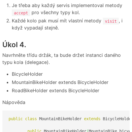
Je třeba aby každý servis implementoval metody
pro všechny typy kol.
accept
Každé kolo pak musí mít vlastní metody
, i
visit
když vypadají stejně.
Úkol 4.
Navrhněte třídu držák, ta bude držet instanci daného
typu kola (delegace).
BicycleHolder
MountainBikeHolder extends BicycleHolder
RoadBikeHolder extends BicycleHolder
Nápověda
public
class
 MountainBikeHolder 
extends
 BicycleHolde
public
 MountainBikeHolder
(
MountainBike bicyc