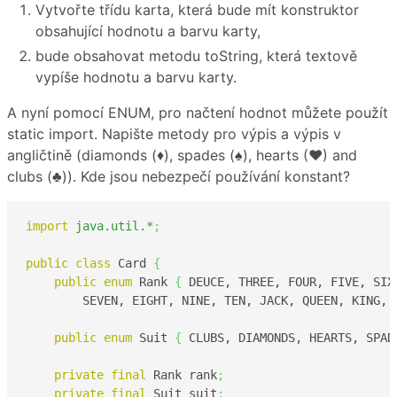
Vytvořte třídu karta, která bude mít konstruktor
obsahující hodnotu a barvu karty,
bude obsahovat metodu toString, která textově
vypíše hodnotu a barvu karty.
A nyní pomocí ENUM, pro načtení hodnot můžete použít
static import. Napište metody pro výpis a výpis v
angličtině (diamonds (♦), spades (♠), hearts (♥) and
clubs (♣)). Kde jsou nebezpečí používání konstant?
import
java.util.*
;
public
class
 Card 
{
public
enum
 Rank 
{
 DEUCE, THREE, FOUR, FIVE, SIX,
        SEVEN, EIGHT, NINE, TEN, JACK, QUEEN, KING, 
public
enum
 Suit 
{
 CLUBS, DIAMONDS, HEARTS, SPAD
private
final
 Rank rank
;
private
final
 Suit suit
;