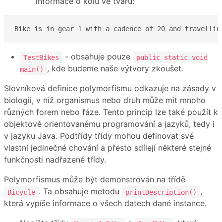
informace o kolu ve tvaru:
Bike is in gear 1 with a cadence of 20 and travellin
- obsahuje pouze
TestBikes
public static void
, kde budeme naše výtvory zkoušet.
main()
Slovníková definice polymorfismu odkazuje na zásady v
biologii, v níž organismus nebo druh může mít mnoho
různých forem nebo fáze. Tento princip lze také použít k
objektově orientovanému programování a jazyků, tedy i
v jazyku Java. Podtřídy třídy mohou definovat své
vlastní jedinečné chování a přesto sdílejí některé stejné
funkčnosti nadřazené třídy.
Polymorfismus může být demonstrován na třídě
. Ta obsahuje metodu
,
Bicycle
printDescription()
která vypíše informace o všech datech dané instance.