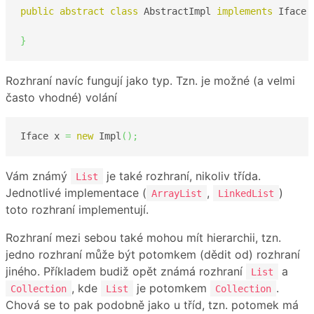
public
abstract
class
 AbstractImpl 
implements
 Iface 
}
Rozhraní navíc fungují jako typ. Tzn. je možné (a velmi
často vhodné) volání
Iface x 
=
new
 Impl
(
)
;
Vám známý
je také rozhraní, nikoliv třída.
List
Jednotlivé implementace (
,
)
ArrayList
LinkedList
toto rozhraní implementují.
Rozhraní mezi sebou také mohou mít hierarchii, tzn.
jedno rozhraní může být potomkem (dědit od) rozhraní
jiného. Příkladem budiž opět známá rozhraní
a
List
, kde
je potomkem
.
Collection
List
Collection
Chová se to pak podobně jako u tříd, tzn. potomek má