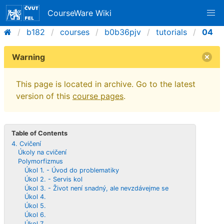
CourseWare Wiki
b182
courses
b0b36pjv
tutorials
04
Warning
This page is located in archive. Go to the latest
version of this
course pages
.
Table of Contents
4. Cvičení
Úkoly na cvičení
Polymorfizmus
Úkol 1. - Úvod do problematiky
Úkol 2. - Servis kol
Úkol 3. - Život není snadný, ale nevzdávejme se
Úkol 4.
Úkol 5.
Úkol 6.
Úkol 7.