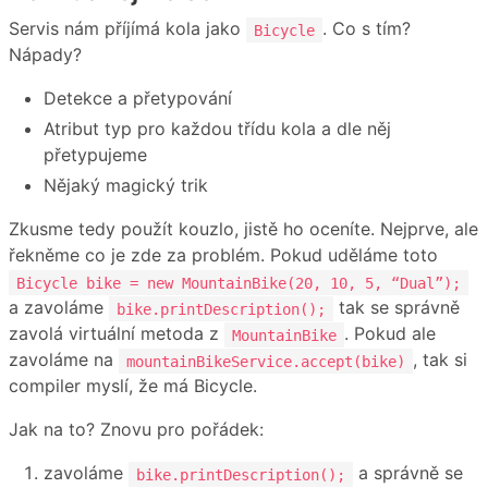
Servis nám příjímá kola jako
. Co s tím?
Bicycle
Nápady?
Detekce a přetypování
Atribut typ pro každou třídu kola a dle něj
přetypujeme
Nějaký magický trik
Zkusme tedy použít kouzlo, jistě ho oceníte. Nejprve, ale
řekněme co je zde za problém. Pokud uděláme toto
Bicycle bike = new MountainBike(20, 10, 5, “Dual”);
a zavoláme
tak se správně
bike.printDescription();
zavolá virtuální metoda z
. Pokud ale
MountainBike
zavoláme na
, tak si
mountainBikeService.accept(bike)
compiler myslí, že má Bicycle.
Jak na to? Znovu pro pořádek:
zavoláme
a správně se
bike.printDescription();