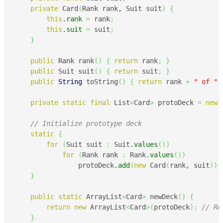
private
 Card
(
Rank rank, Suit suit
)
{
this
.
rank
=
 rank
;
this
.
suit
=
 suit
;
}
public
 Rank rank
(
)
{
return
 rank
;
}
public
 Suit suit
(
)
{
return
 suit
;
}
public
String
 toString
(
)
{
return
 rank 
+
" of "
private
static
final
 List
<
Card
>
 protoDeck 
=
new
 
// Initialize prototype deck
static
{
for
(
Suit suit 
:
 Suit.
values
(
)
)
for
(
Rank rank 
:
 Rank.
values
(
)
)
                protoDeck.
add
(
new
 Card
(
rank, suit
)
)
;
}
public
static
 ArrayList
<
Card
>
 newDeck
(
)
{
return
new
 ArrayList
<
Card
>
(
protoDeck
)
;
// Re
}