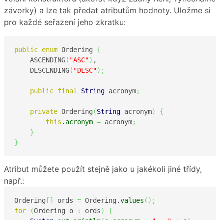
závorky) a lze tak předat atributům hodnoty. Uložme si
pro každé seřazení jeho zkratku:
public
enum
 Ordering 
{
    ASCENDING
(
"ASC"
)
,

    DESCENDING
(
"DESC"
)
;
public
final
String
 acronym
;
private
 Ordering
(
String
 acronym
)
{
this
.
acronym
=
 acronym
;
}
}
Atribut můžete použít stejně jako u jakékoli jiné třídy,
např.:
Ordering
[
]
 ords 
=
 Ordering.
values
(
)
;
for
(
Ordering o 
:
 ords
)
{