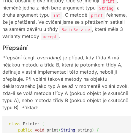
Třída obsahuje dvě metody. Obě se jmenují
,
print
nicméně jedna z nich bere argument typu
a
String
druhá argument typu
. O metodě
řekneme,
int
print
že je přetížená. Ve cvičení jsme se s přetížením setkali
na samém závěru u třídy
, která měla 3
BasicService
varianty metody
.
accept
Přepsání
Přepsání (angl.
overriding
) je případ, kdy třída A má
nějakou metodu a třída B, která je potomkem třídy A,
definuje vlastní implementaci této metody, neboli ji
přepisuje. Při volání takové metody na objektu
deklarovaného jako typ A se až v momentě volání zvolí,
zda-li se volá metoda třídy A (pokud objekt je skutečně
typu A), nebo metoda třídy B (pokud objekt je skutečně
typu B). Příklad:
class
 Printer 
{
public
void
 print
(
String
 string
)
{