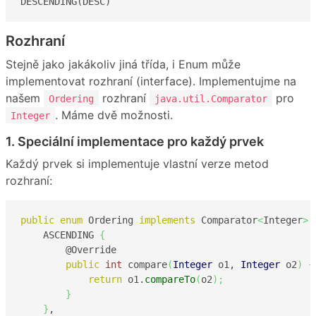
DESCENDING(DESC)
Rozhraní
Stejně jako jakákoliv jiná třída, i Enum může
implementovat rozhraní (interface). Implementujme na
našem
rozhraní
pro
Ordering
java.util.Comparator
. Máme dvě možnosti.
Integer
1. Speciální implementace pro každý prvek
Každý prvek si implementuje vlastní verze metod
rozhraní:
public
enum
 Ordering 
implements
 Comparator
<
Integer
>
    ASCENDING 
{
        @Override

public
int
 compare
(
Integer
 o1, 
Integer
 o2
)
{
return
 o1.
compareTo
(
o2
)
;
}
}
,
