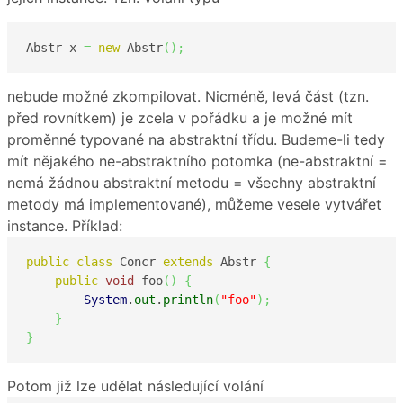
Abstr x 
=
new
 Abstr
(
)
;
nebude možné zkompilovat. Nicméně, levá část (tzn.
před rovnítkem) je zcela v pořádku a je možné mít
proměnné typované na abstraktní třídu. Budeme-li tedy
mít nějakého ne-abstraktního potomka (ne-abstraktní =
nemá žádnou abstraktní metodu = všechny abstraktní
metody má implementované), můžeme vesele vytvářet
instance. Příklad:
public
class
 Concr 
extends
 Abstr 
{
public
void
 foo
(
)
{
System
.
out
.
println
(
"foo"
)
;
}
}
Potom již lze udělat následující volání