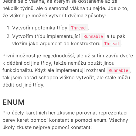
Jedná se o vlákna, ke kterým se dostaneme až za
několik týdnů, ale o samotná vlákna tu nejde. Jde o to,
že vlákno je možné vytvořit dvěma způsoby:
Vytvořím potomka třídy
.
Thread
Vytvořím třídu implementující
a tu pak
Runnable
vložím jako argument do konstruktoru
.
Thread
První možnost je nejjednodušší, ale už si tím zavřu dveře
k dědění od jiné třídy, takže nemůžu použít jinou
funkcionalitu. Když ale implementuji rozhraní
,
Runnable
tak jsem pořád schopen vlákno vytvořit, ale stále můžu
dědit od jiné třídy.
ENUM
Pro účely karetních her zkusme porovnat reprezentaci
barev karet pomocí konstant a pomocí enum. Všechny
úkoly zkuste nejprve pomocí konstant: