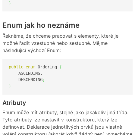
}
Enum jak ho neznáme
Řekněme, že chceme pracovat s elementy, které je
možné řadit vzestupně nebo sestupně. Mějme
následující výchozí Enum:
public
enum
 Ordering 
{
    ASCENDING,

    DESCENDING
;
}
Atributy
Enum může mít atributy, stejně jako jakákoliv jiná třída.
Tyto atributy lze nastavit v konstruktoru, který lze
definovat. Deklarace jednotlivých prvků jsou vlastně
volání konstruktoru (akorát když žádný není, vynecháme