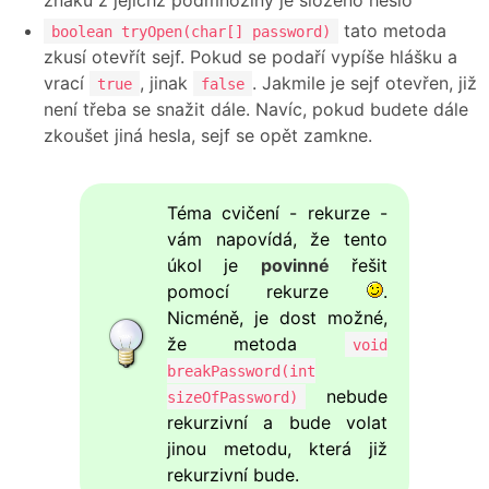
tato metoda
boolean tryOpen(char[] password)
zkusí otevřít sejf. Pokud se podaří vypíše hlášku a
vrací
, jinak
. Jakmile je sejf otevřen, již
true
false
není třeba se snažit dále. Navíc, pokud budete dále
zkoušet jiná hesla, sejf se opět zamkne.
Téma cvičení - rekurze -
vám napovídá, že tento
úkol je
povinné
řešit
pomocí rekurze
.
Nicméně, je dost možné,
že metoda
void
breakPassword(int
nebude
sizeOfPassword)
rekurzivní a bude volat
jinou metodu, která již
rekurzivní bude.