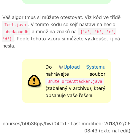
Váš algoritmus si můžete otestovat. Viz kód ve třídě
. V tomto kódu se sejf nastaví na heslo
Test.java
a množina znaků na
abcdaaaddb
{'a', 'b', 'c',
. Podle tohoto vzoru si můžete vyzkoušet i jiná
'd'}
hesla.
Do
Upload Systemu
nahrávejte soubor
BruteForceAttacker.java
(zabalený v archivu), který
obsahuje vaše řešení.
courses/b0b36pjv/hw/04.txt
· Last modified: 2018/02/06
08:43 (external edit)