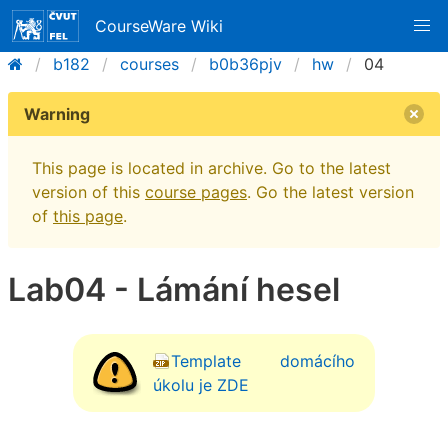
CourseWare Wiki
b182
courses
b0b36pjv
hw
04
Warning
This page is located in archive. Go to the latest
version of this
course pages
. Go the latest version
of
this page
.
Lab04 - Lámání hesel
Template domácího
úkolu je ZDE