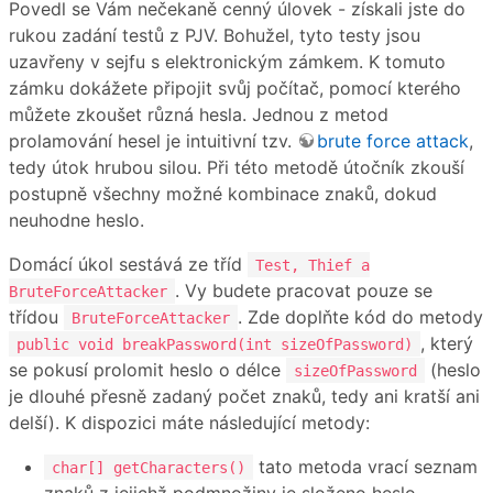
Povedl se Vám nečekaně cenný úlovek - získali jste do
rukou zadání testů z PJV. Bohužel, tyto testy jsou
uzavřeny v sejfu s elektronickým zámkem. K tomuto
zámku dokážete připojit svůj počítač, pomocí kterého
můžete zkoušet různá hesla. Jednou z metod
prolamování hesel je intuitivní tzv.
brute force attack
,
tedy útok hrubou silou. Při této metodě útočník zkouší
postupně všechny možné kombinace znaků, dokud
neuhodne heslo.
Domácí úkol sestává ze tříd
Test, Thief a
. Vy budete pracovat pouze se
BruteForceAttacker
třídou
. Zde doplňte kód do metody
BruteForceAttacker
, který
public void breakPassword(int sizeOfPassword)
se pokusí prolomit heslo o délce
(heslo
sizeOfPassword
je dlouhé přesně zadaný počet znaků, tedy ani kratší ani
delší). K dispozici máte následující metody:
tato metoda vrací seznam
char[] getCharacters()
znaků z jejichž podmnožiny je složeno heslo