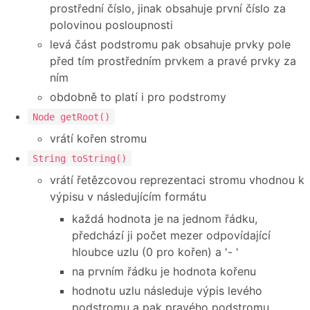
prostřední číslo, jinak obsahuje první číslo za
polovinou posloupnosti
levá část podstromu pak obsahuje prvky pole
před tím prostředním prvkem a pravé prvky za
ním
obdobně to platí i pro podstromy
Node getRoot()
vrátí kořen stromu
String toString()
vrátí řetězcovou reprezentaci stromu vhodnou k
výpisu v následujícím formátu
každá hodnota je na jednom řádku,
předchází ji počet mezer odpovídající
hloubce uzlu (0 pro kořen) a '- '
na prvním řádku je hodnota kořenu
hodnotu uzlu následuje výpis levého
podstromu a pak pravého podstromu