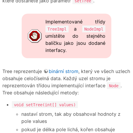
které dostanete jako parametr
.
setTree
Implementované třídy
a
TreeImpl
NodeImpl
umístěte do stejného
balíčku jako jsou dodané
interfacy.
Tree reprezentuje
binární strom
, který ve všech uzlech
obsahuje celočíselná data. Každý uzel stromu je
reprezentován třídou implementující interface
.
Node
Tree obsahuje následující metody:
void setTree(int[] values)
nastaví strom, tak aby obsahoval hodnoty z
pole values
pokud je délka pole lichá, kořen obsahuje