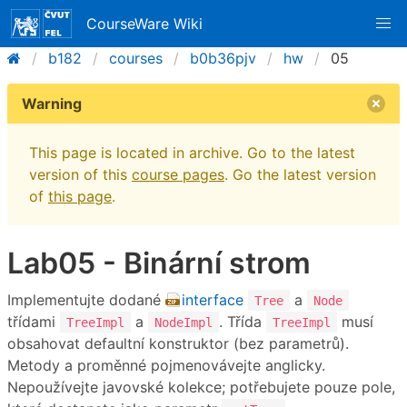
CourseWare Wiki
b182
courses
b0b36pjv
hw
05
Warning
This page is located in archive. Go to the latest
version of this
course pages
. Go the latest version
of
this page
.
Lab05 - Binární strom
Implementujte dodané
interface
a
Tree
Node
třídami
a
. Třída
musí
TreeImpl
NodeImpl
TreeImpl
obsahovat defaultní konstruktor (bez parametrů).
Metody a proměnné pojmenovávejte anglicky.
Nepoužívejte javovské kolekce; potřebujete pouze pole,