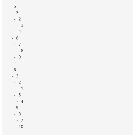
- 5

 - 3

  - 2

   - 1

  - 4

 - 8

  - 7

   - 6

  - 9

- 6

 - 3

  - 2

   - 1

  - 5

   - 4

 - 9

  - 8

   - 7

  - 10