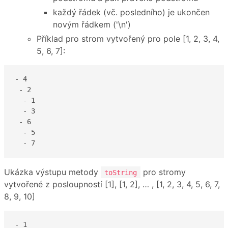
každý řádek (vč. posledního) je ukončen
novým řádkem ('\n')
Příklad pro strom vytvořený pro pole [1, 2, 3, 4,
5, 6, 7]:
- 4

 - 2

  - 1

  - 3

 - 6

  - 5

  - 7
Ukázka výstupu metody
pro stromy
toString
vytvořené z posloupností [1], [1, 2], … , [1, 2, 3, 4, 5, 6, 7,
8, 9, 10]
- 1
