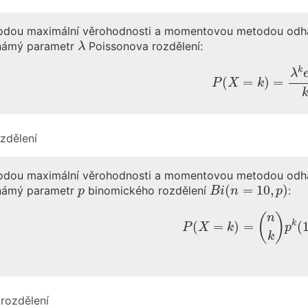
odou maximální věrohodnosti a momentovou metodou odh
λ
námý parametr
Poissonova rozdělení:
λ
P
(
X
=
k
)
=
λ
k
e
−
k
λ
(
=
)
=
P
X
k
zdělení
odou maximální věrohodnosti a momentovou metodou odh
B
i
(
n
=
10
,
p
)
p
(
=
10
,
)
námý parametr
binomického rozdělení
:
p
B
i
n
p
P
(
X
=
k
)
=
(
n
k
)
p
k
(
1
−
(
)
n
k
(
=
)
=
(
P
X
k
p
k
rozdělení