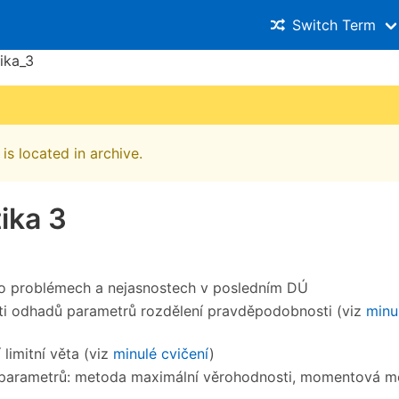
Switch Term
tika_3
is located in archive.
tika 3
o problémech a nejasnostech v posledním DÚ
ti odhadů parametrů rozdělení pravděpodobnosti (viz
minu
 limitní věta (viz
minulé cvičení
)
parametrů: metoda maximální věrohodnosti, momentová m