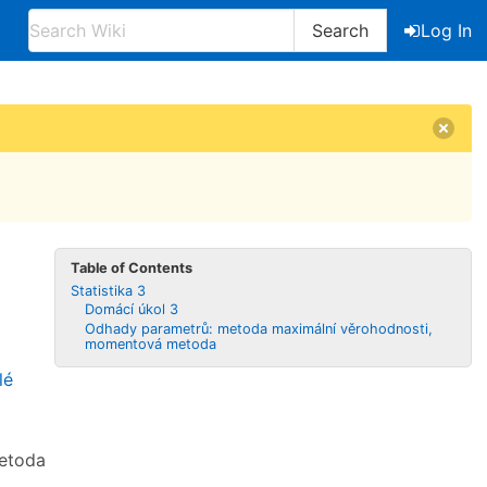
Search
Log In
Table of Contents
Statistika 3
Domácí úkol 3
Odhady parametrů: metoda maximální věrohodnosti,
momentová metoda
lé
etoda