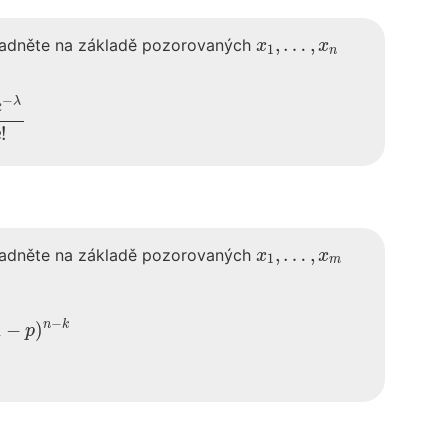
x
1
,
…
,
x
n
,
…
,
adněte na základě pozorovaných
x
x
1
n
λ
k
!
−
λ
e
!
k
x
1
,
…
,
x
m
,
…
,
adněte na základě pozorovaných
x
x
1
m
p
)
n
−
k
−
n
k
1
−
)
p