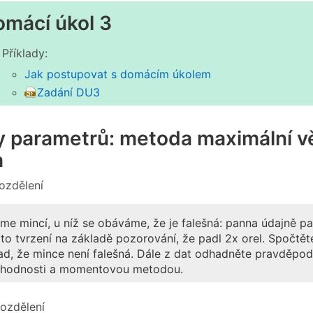
omácí úkol 3
Příklady:
Jak postupovat s domácím úkolem
Zadání DU3
 parametrů: metoda maximální v
a
rozdělení
me mincí, u níž se obáváme, že je falešná: panna údajně p
to tvrzení na základě pozorování, že padl 2x orel. Spočt
ad, že mince není falešná. Dále z dat odhadněte pravděp
ohodnosti a momentovou metodou.
ozdělení