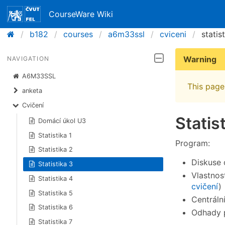
CourseWare Wiki
b182
courses
a6m33ssl
cviceni
statis
Warning
NAVIGATION
A6M33SSL
This page 
anketa
Cvičení
Statis
Domácí úkol U3
Statistika 1
Program:
Statistika 2
Diskuse 
Statistika 3
Vlastnos
Statistika 4
cvičení
)
Statistika 5
Centrální
Statistika 6
Odhady 
Statistika 7