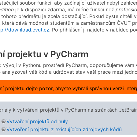
tačující soubor funkcí, aby začínající uživatel nebyl zahlce
dition
je k dispozici zdarma, má méně funkcí než
professio
y tohoto předmětu je zcela dostačující. Pokud byste chtěli 
ci, která dává možnost studentům a zaměstnancům ČVUT pro
tp://download.cvut.cz
. Po přihlášení ji najdete v nabídce 
ní projektu v PyCharm
 k vývoji v Pythonu prostředí PyCharm, doporučujeme vám v
 analyzovat váš kód a udržovat stav vaší práce mezi jedno
ní projektu dejte pozor, abyste vybrali správnou verzi inte
oriály k vytváření projektů v PyCharm na stránkách JetBrain
Vytváření projektů od nuly
Vytvoření projektu z existujících zdrojových kódů