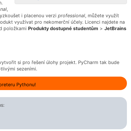
n.
nal
,
vyzkoušet i placenou verzi
professional
, můžete využít
dukt využívat pro nekomerční účely. Licenci najdete na
pod položkami
Produkty dostupné studentům
>
JetBrains
ytvořit si pro řešení úlohy projekt. PyCharm tak bude
tlivými sezeními.
rpreteru Pythonu!
s: