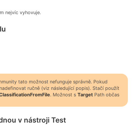
ám nejvíc vyhovuje.
lu
ommunity tato možnost nefunguje správně. Pokud
definovat ručně (viz následující popis). Stačí použít
ClassificationFromFile
. Možnost s
Target
Path občas
dnou v nástroji Test