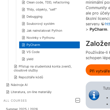
minimální pos
Clean code, TDD, refactoring
Community e
Třídy, objekty, "self"
ale pro účel
Debugging
školní licen
serveru
ht
Souborový systém
>
PyCharm
.
Jak nainstalovat Python
Novinky v Pythonu
Založe
PyCharm
Používáte-li
VS Code
schopen lépe
yield
Přístup na studentská konta zvenčí,
Při vytváře
cloudové služby
Repozitáře kódů
Nástroje AI
Tut
Literatura, on-line materiály
ALL COURSES
Summer 2025 / 2026