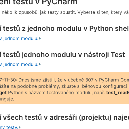
ění testů v PyCharm
 několik způsobů, jak testy spustit. Vyberte si ten, který v
 testů z jednoho modulu v Python shel
 v jednom modulu:
 testů jednoho modulu v nástroji Test
 v jednom modulu.
7-11-30: Dnes jsme zjistili, že v učebně 307 v PyCharm C
ážíte na podobné problémy, zkuste si běhovou konfiguraci na
get
Python s názvem testovaného modulu, např.
test_read
unguje.
 všech testů v adresáři (projektu) naje
ny testy.