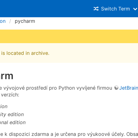
Switch Term
hon
pycharm
is located in archive.
arm
e vývojové prostředí pro Python vyvíjené firmou
JetBrai
 verzích:
ion
ty edition
onal edition
e k dispozici zdarma a je určena pro výukoové účely. Obs