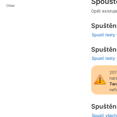
Spoušt
Older
Opět existuje
Spuštění
Spustí testy
Spuštění
Spustí testy
201
nar
Tar
nef
Spuštění
Spustí všech