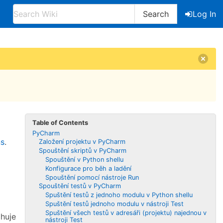
Search
Log In
Table of Contents
PyCharm
ns
.
Založení projektu v PyCharm
Spouštění skriptů v PyCharm
Spouštění v Python shellu
Konfigurace pro běh a ladění
Spouštění pomocí nástroje Run
Spouštění testů v PyCharm
Spuštění testů z jednoho modulu v Python shellu
Spuštění testů jednoho modulu v nástroji Test
Spuštění všech testů v adresáři (projektu) najednou v
ahuje
nástroji Test