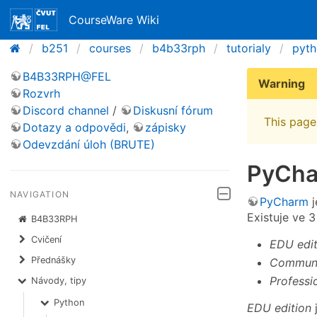
CourseWare Wiki
b251
courses
b4b33rph
tutorialy
pyt
B4B33RPH@FEL
Warning
Rozvrh
Discord channel
/
Diskusní fórum
This page 
Dotazy a odpovědi
,
zápisky
Odevzdání úloh (BRUTE)
PyCh
NAVIGATION
PyCharm
j
Existuje ve 3
B4B33RPH
Cvičení
EDU edit
Přednášky
Communi
Professi
Návody, tipy
Python
EDU edition
j