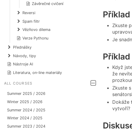
Závěrečné cvičení
Příklad
Reversi
Spam filtr
Zkuste p
Vězňovo dilema
upravova
Verze Pythonu
Je snadn
Přednášky
Příklad
Návody, tipy
Nástroje AI
Když jst
Literatura, on-line materiály
že nevít
prozkoum
ALL COURSES
Zkuste s
Summer 2025 / 2026
senátors
Dokáže t
Winter 2025 / 2026
vytvoří?
Summer 2024 / 2025
Winter 2024 / 2025
Diskus
Summer 2023 / 2024