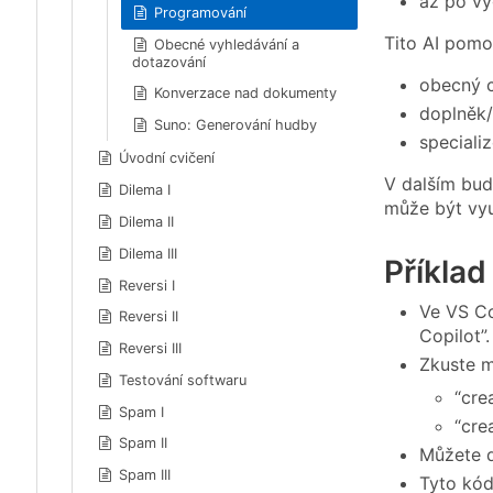
až po vy
Programování
Tito AI pomo
Obecné vyhledávání a
dotazování
obecný c
Konverzace nad dokumenty
doplněk/
Suno: Generování hudby
speciali
Úvodní cvičení
V dalším bud
Dilema I
může být vyu
Dilema II
Dilema III
Příklad
Reversi I
Ve VS Co
Reversi II
Copilot”.
Reversi III
Zkuste m
Testování softwaru
“cre
Spam I
“cre
Spam II
Můžete d
Spam III
Tyto kód