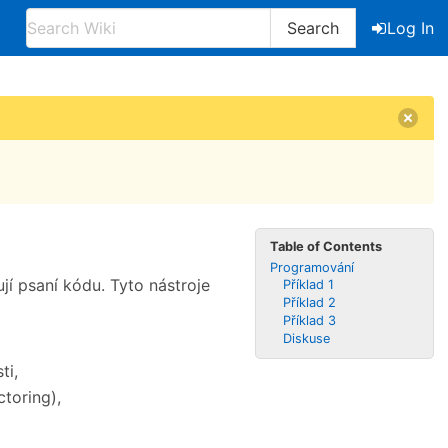
Search
Log In
Table of Contents
Programování
í psaní kódu. Tyto nástroje
Příklad 1
Příklad 2
Příklad 3
Diskuse
ti,
ctoring),