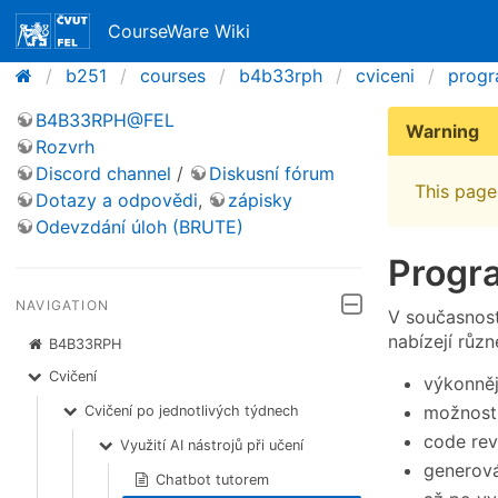
CourseWare Wiki
b251
courses
b4b33rph
cviceni
progr
B4B33RPH@FEL
Warning
Rozvrh
Discord channel
/
Diskusní fórum
This page 
Dotazy a odpovědi
,
zápisky
Odevzdání úloh (BRUTE)
Progr
NAVIGATION
V současnost
nabízejí růz
B4B33RPH
Cvičení
výkonněj
možnost 
Cvičení po jednotlivých týdnech
code revi
Využití AI nástrojů při učení
generová
Chatbot tutorem