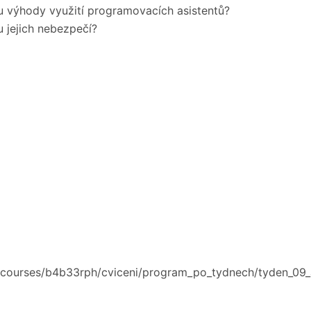
u výhody využití programovacích asistentů?
u jejich nebezpečí?
courses/b4b33rph/cviceni/program_po_tydnech/tyden_09_a