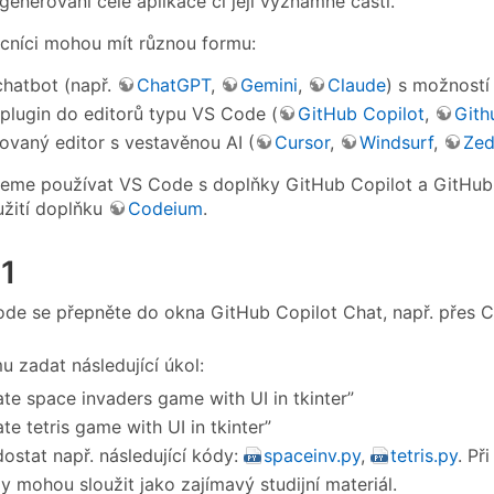
generování celé aplikace či její významné části.
cníci mohou mít různou formu:
hatbot (např.
ChatGPT
,
Gemini
,
Claude
) s možností
plugin do editorů typu VS Code (
GitHub Copilot
,
Gith
zovaný editor s vestavěnou AI (
Cursor
,
Windsurf
,
Ze
eme používat VS Code s doplňky GitHub Copilot a GitHub 
žití doplňku
Codeium
.
 1
de se přepněte do okna GitHub Copilot Chat, např. přes 
u zadat následující úkol:
ate space invaders game with UI in tkinter”
ate tetris game with UI in tkinter”
ostat např. následující kódy:
spaceinv.py
,
tetris.py
. Př
y mohou sloužit jako zajímavý studijní materiál.