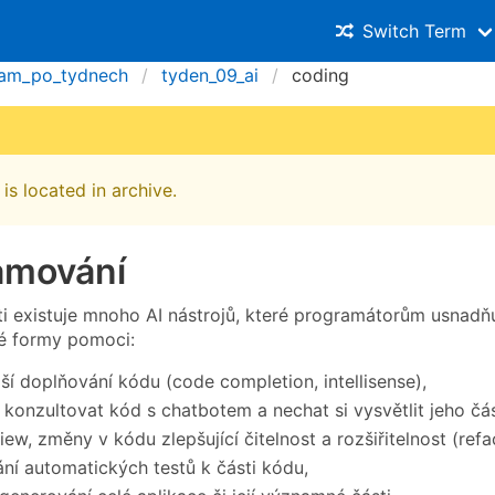
Switch Term
am_po_tydnech
tyden_09_ai
coding
is located in archive.
amování
i existuje mnoho AI nástrojů, které programátorům usnadňuj
né formy pomoci:
ší doplňování kódu (code completion, intellisense),
konzultovat kód s chatbotem a nechat si vysvětlit jeho čás
ew, změny v kódu zlepšující čitelnost a rozšiřitelnost (refa
ní automatických testů k části kódu,