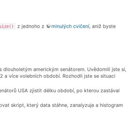
z jednoho z
minulých cvičení
, aniž byste
size()
r s dlouholetým americkým senátorem. Uvědomili jste si,
2 a více volebních období. Rozhodli jste se situaci
átorů USA zjistit délku období, po kterou zastával
at skript, který data stáhne, zanalyzuje a histogram