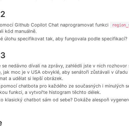
 2
omocí Github Copilot Chat naprogramovat funkci
region_
li kód manuálně.
é úlohu specifikovat tak, aby fungovala podle specifikací?
 3
e se nedávno dívali na zprávy, zahlédli jste v nich rozhovo
e, jak moc je v USA obvyklé, aby senátoři zůstávali v úřadu 
at a udělat si lepší obrázek.
 pomocí chatbota pro každého ze současných i minulých sen
kou funkci, a vytvořte histogram těchto délek.
o klasický chatbot sám od sebe? Dokáže alespoň vygenerov
e