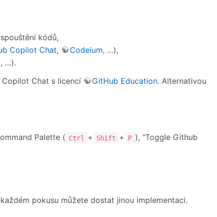
 spouštění kódů,
ub Copilot Chat
,
Codeium
, …),
d
, …).
Copilot Chat s licencí
GitHub Education
. Alternativou
Command Palette (
+
+
), “Toggle Github
Ctrl
Shift
P
i každém pokusu můžete dostat jinou implementaci.