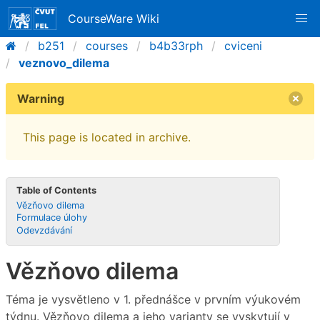
CourseWare Wiki
b251
courses
b4b33rph
cviceni
veznovo_dilema
Warning
This page is located in archive.
Table of Contents
Vězňovo dilema
Formulace úlohy
Odevzdávání
Vězňovo dilema
Téma je vysvětleno v 1. přednášce v prvním výukovém
týdnu. Vězňovo dilema a jeho varianty se vyskytují v