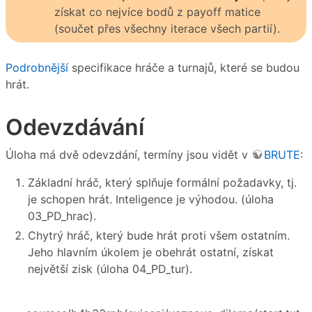
získat co nejvíce bodů z payoff matice
(součet přes všechny iterace všech partií).
Podrobnější
specifikace hráče a turnajů, které se budou
hrát.
Odevzdávání
Úloha má dvě odevzdání, termíny jsou vidět v
BRUTE
:
Základní hráč, který splňuje formální požadavky, tj.
je schopen hrát. Inteligence je výhodou. (úloha
03_PD_hrac).
Chytrý hráč, který bude hrát proti všem ostatním.
Jeho hlavním úkolem je obehrát ostatní, získat
největší zisk (úloha 04_PD_tur).