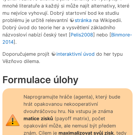
mnohé literatuře a každý si může najít alternativy, které
mu nejvíce vyhovují. Dobrý startovní bod ke studiu
problému je určitě relevantní
stránka
na Wikipedii.
Dobrý úvod do teorie her a vysvětlení základního
názvosloví nabízí český text [
Pelis2008
] nebo [
Binmore-
2014
].
Doporučujeme projít
interaktivní úvod
do her typu
Vězňovo dilema.
Formulace úlohy
Naprogramujte hráče (agenta), který bude
hrát opakovanou nekooperativní
dvouhráčovou hru. Na vstupu je známa
matice zisků
(payoff matrix), počet
opakování může, ale nemusí být předem
znám. Cílem je
maximalizovat svůj zisk
, tedy