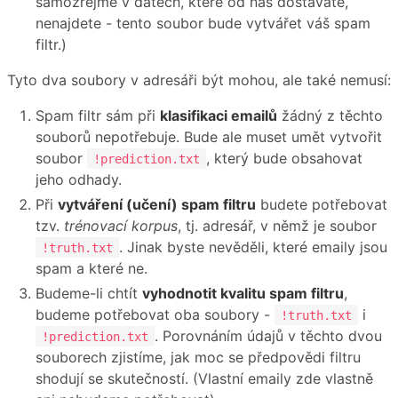
samozřejmě v datech, které od nás dostáváte,
nenajdete - tento soubor bude vytvářet váš spam
filtr.)
Tyto dva soubory v adresáři být mohou, ale také nemusí:
Spam filtr sám při
klasifikaci emailů
žádný z těchto
souborů nepotřebuje. Bude ale muset umět vytvořit
soubor
, který bude obsahovat
!prediction.txt
jeho odhady.
Při
vytváření (učení) spam filtru
budete potřebovat
tzv.
trénovací korpus
, tj. adresář, v němž je soubor
. Jinak byste nevěděli, které emaily jsou
!truth.txt
spam a které ne.
Budeme-li chtít
vyhodnotit kvalitu spam filtru
,
budeme potřebovat oba soubory -
i
!truth.txt
. Porovnáním údajů v těchto dvou
!prediction.txt
souborech zjistíme, jak moc se předpovědi filtru
shodují se skutečností. (Vlastní emaily zde vlastně