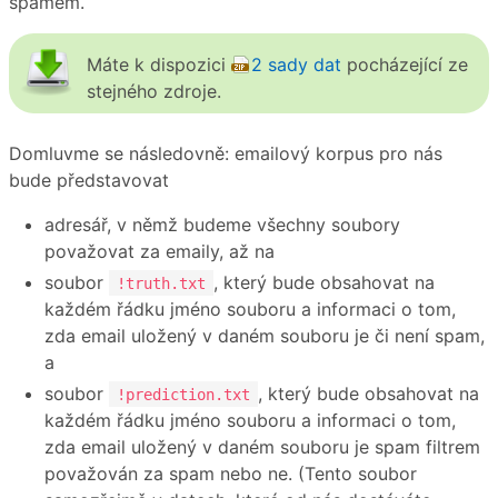
spamem.
Máte k dispozici
2 sady dat
pocházející ze
stejného zdroje.
Domluvme se následovně: emailový korpus pro nás
bude představovat
adresář, v němž budeme všechny soubory
považovat za emaily, až na
soubor
, který bude obsahovat na
!truth.txt
každém řádku jméno souboru a informaci o tom,
zda email uložený v daném souboru je či není spam,
a
soubor
, který bude obsahovat na
!prediction.txt
každém řádku jméno souboru a informaci o tom,
zda email uložený v daném souboru je spam filtrem
považován za spam nebo ne. (Tento soubor