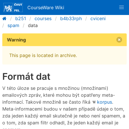
CourseWare Wiki
b251
courses
b4b33rph
cviceni
spam
data
Warning
This page is located in archive.
Formát dat
V této úloze se pracuje s množinou (množinami)
emailových zpráv, které mohou být opatřeny meta-
informací. Takové množině se často říká
korpus
.
Meta-informacemi budou v našem případě údaje o tom,
zda jeden každý email skutečně je nebo není spamem, a
o tom, zda spam filtr odhadl, že jeden každý email je