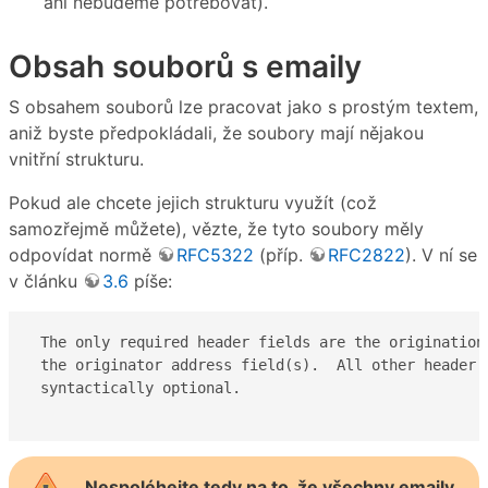
ani nebudeme potřebovat).
Obsah souborů s emaily
S obsahem souborů lze pracovat jako s prostým textem,
aniž byste předpokládali, že soubory mají nějakou
vnitřní strukturu.
Pokud ale chcete jejich strukturu využít (což
samozřejmě můžete), vězte, že tyto soubory měly
odpovídat normě
RFC5322
(příp.
RFC2822
). V ní se
v článku
3.6
píše:
 The only required header fields are the origination 
 the originator address field(s).  All other header f
 syntactically optional.

Nespoléhejte tedy na to, že všechny emaily