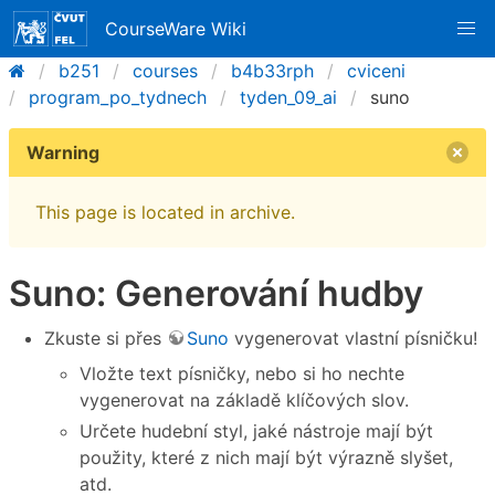
CourseWare Wiki
b251
courses
b4b33rph
cviceni
program_po_tydnech
tyden_09_ai
suno
Warning
This page is located in archive.
Suno: Generování hudby
Zkuste si přes
Suno
vygenerovat vlastní písničku!
Vložte text písničky, nebo si ho nechte
vygenerovat na základě klíčových slov.
Určete hudební styl, jaké nástroje mají být
použity, které z nich mají být výrazně slyšet,
atd.