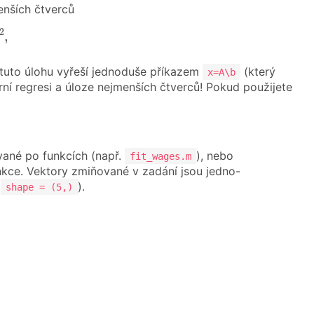
enších čtverců
−
b
‖
2
,
2
,
 tuto úlohu vyřeší jednoduše příkazem
(který
x=A\b
rní regresi a úloze nejmenších čtverců! Pokud použijete
ané po funkcích (např.
), nebo
fit_wages.m
kce. Vektory zmiňované v zadání jsou jedno-
a
).
shape = (5,)