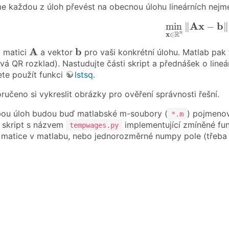
 každou z úloh převést na obecnou úlohu lineárních nejm
min
x
∈
R
n
‖
A
x
A
x
b
min
∥
−
∥
R
n
x
∈
A
b
A
b
t matici
a vektor
pro vaši konkrétní úlohu. Matlab pak
vá QR rozklad). Nastudujte části skript a přednášek o lineá
te použít funkci
lstsq
.
ručeno si vykreslit obrázky pro ověření správnosti řešní.
ou úloh budou buď matlabské m-soubory (
) pojmenov
*.m
 skript s názvem
implementující zmíněné fun
tempwages.py
 matice v matlabu, nebo jednorozměrné numpy pole (třeb