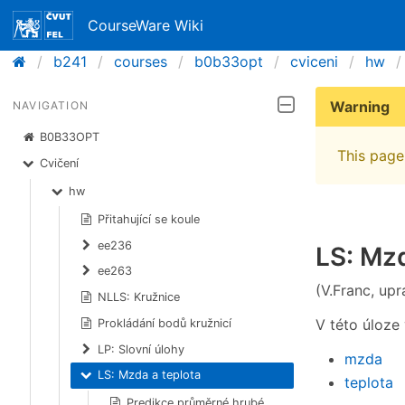
CourseWare Wiki
b241
courses
b0b33opt
cviceni
hw
Warning
NAVIGATION
B0B33OPT
This page 
Cvičení
hw
Přitahující se koule
ee236
LS: Mzd
ee263
(V.Franc, upr
NLLS: Kružnice
V této úloze 
Prokládání bodů kružnicí
LP: Slovní úlohy
mzda
LS: Mzda a teplota
teplota
Predikce průměrné hrubé