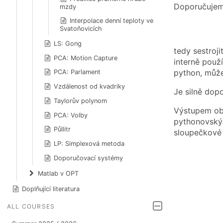
Doporučujeme
mzdy
Interpolace denní teploty ve
Svatoňovicích
LS: Gong
tedy sestroji
PCA: Motion Capture
interně použí
python, může
PCA: Parlament
Vzdálenost od kvadriky
Je silně dopo
Taylorův polynom
Výstupem ob
PCA: Volby
pythonovský
Půllitr
sloupečkové
LP: Simplexová metoda
Doporučovací systémy
Matlab v OPT
Doplňující literatura
ALL COURSES