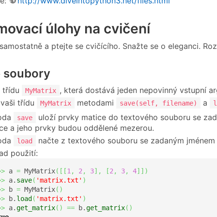
de:
http://www.diveintopython3.net/files.html
ovací úlohy na cvičení
samostatně a ptejte se cvičícího. Snažte se o eleganci. Roz
e soubory
 třídu
, která dostává jeden nepovinný vstupní arg
MyMatrix
vaši třídu
metodami
a
MyMatrix
save(self, filename)
l
oda
uloží prvky matice do textového souboru se za
save
ce a jeho prvky budou oddělené mezerou.
oda
načte z textového souboru se zadaným jménem ul
load
lad použití:
>>
 a 
=
 MyMatrix
(
[
[
1
,
2
,
3
]
,
[
2
,
3
,
4
]
]
)
>>
 a.
save
(
'matrix.txt'
)
>>
 b 
=
 MyMatrix
(
)
>>
 b.
load
(
'matrix.txt'
)
>>
 a.
get_matrix
(
)
==
 b.
get_matrix
(
)