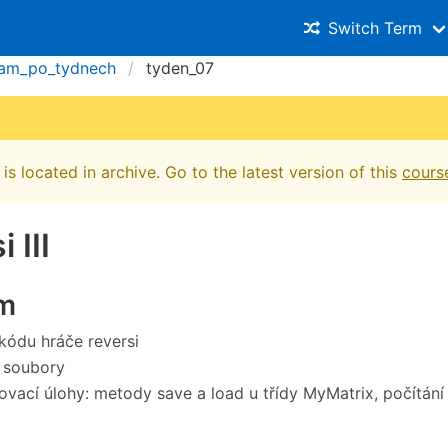
Switch Term
am_po_tydnech
tyden_07
is located in archive. Go to the latest version of this
cours
 III
m
kódu hráče reversi
 soubory
vací úlohy: metody save a load u třídy MyMatrix, počítání 