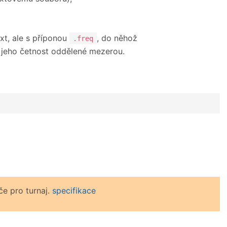
xt, ale s příponou
, do něhož
.freq
 jeho četnost oddělené mezerou.
če pro turnaj.
specifikace