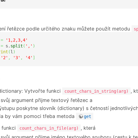
rue
ení řetězce podle určitého znaku můžete použít metodu
s
 
=
'1,2,3,4'
 
=
 s.
split
(
','
)
rint
(
l
)
'2'
,
'3'
,
'4'
]
y
dictionary: Vytvořte funkci
, k
count_chars_in_string(arg)
 svůj argument přijme textový řetězec a
ýstupu poskytne slovník (dictionary) s četností jednotlivýc
la by vám pomoci třeba metoda
get
 funkci
, která
count_chars_in_file(arg)
 svůj argument přijme jméno textového souboru (cestu k t