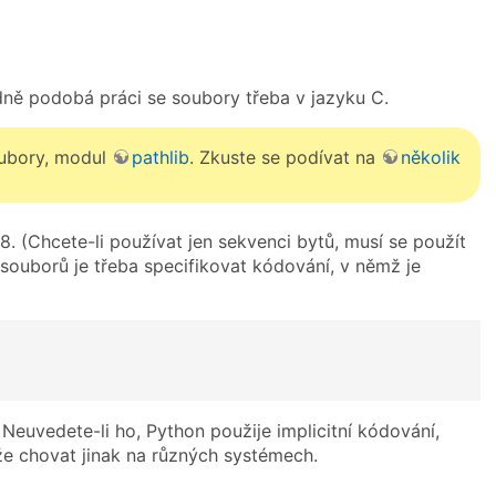
ně podobá práci se soubory třeba v jazyku C.
soubory, modul
pathlib
. Zkuste se podívat na
několik
. (Chcete-li používat jen sekvenci bytů, musí se použít
 souborů je třeba specifikovat kódování, v němž je
. Neuvedete-li ho, Python použije implicitní kódování,
že chovat jinak na různých systémech.