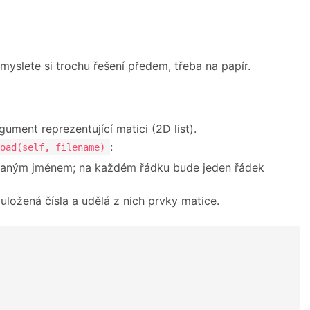
myslete si trochu řešení předem, třeba na papír.
ument reprezentující matici (2D list).
:
oad(self, filename)
daným jménem; na každém řádku bude jeden řádek
ožená čísla a udělá z nich prvky matice.