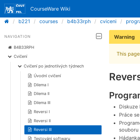
CourseWare Wiki
b221
courses
b4b33rph
cviceni
progr
Warning
NAVIGATION
B4B33RPH
This page 
Cvičení
Cvičení po jednotlivých týdnech
Reversi
Úvodní cvičení
Dilema I
Progra
Dilema II
Dilema III
Diskuze 
Reversi I
Práce se
Reversi II
Programo
souboru
Reversi III
Hádanka
Testování softwaru