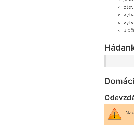
otev
vytv
vytv
ulož
Hádan
Domácí
Odevzdá
Nad