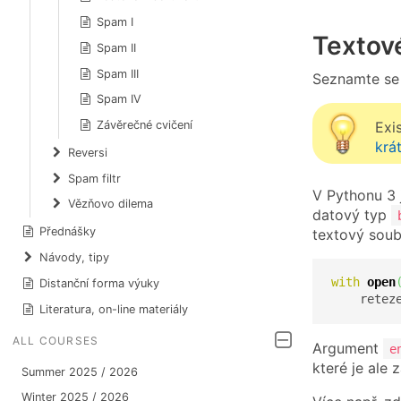
Spam I
Textov
Spam II
Spam III
Seznamte se
Spam IV
Exi
Závěrečné cvičení
krá
Reversi
Spam filtr
V Pythonu 3 
Vězňovo dilema
datový typ
Přednášky
textový soub
Návody, tipy
with
open
Distanční forma výuky
    retez
Literatura, on-line materiály
ALL COURSES
Argument
e
které je ale
Summer 2025 / 2026
Winter 2025 / 2026