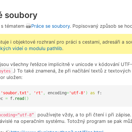
é soubory
 s tématem
Práce se soubory
. Popisovaný způsob se hod
stuje i objektové rozhraní pro práci s cestami, adresáři a 
tkých videí o modulu pathlib
.
jsou všechny řetězce implicitně v unicode v kódování UTF-8
.) To také znamená, že při načítání textů z textových
bytes
or uložen:
(
'soubor.txt'
,
'rt'
,
 encoding
=
'utf-8'
)
as
 f:

ec 
=
 f.
read
(
)
používejte vždy, a to při čtení i při zápise
ncoding=“utf-8”
 závislé na operačním systému. Totožný program se pak mů