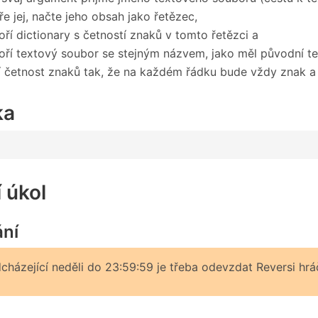
ře jej, načte jeho obsah jako řetězec,
oří dictionary s četností znaků v tomto řetězci a
oří textový soubor se stejným názvem, jako měl původní te
í četnost znaků tak, že na každém řádku bude vždy znak a
ka
 úkol
ní
cházející neděli do 23:59:59 je třeba odevzdat Reversi hrá