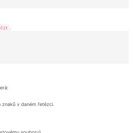
.
plit
terá:
h znaků v daném řetězci.
extovému souboru),