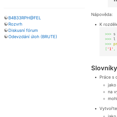
T
Nápověda:
B4B33RPH@FEL
Rozvrh
K rozděl
Diskusní fórum
>>>
 s
Odevzdání úloh (BRUTE)
>>>
 l
>>>
p
[
'1'
,
Slovník
Práce s 
jako
na v
moh
Vytvořte
jako