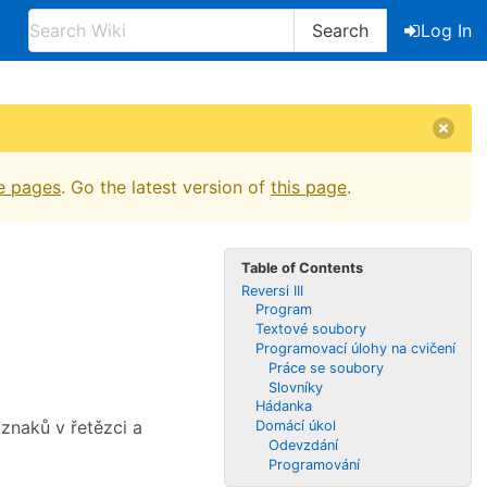
Search
Log In
e pages
. Go the latest version of
this page
.
Table of Contents
Reversi III
Program
Textové soubory
Programovací úlohy na cvičení
Práce se soubory
Slovníky
Hádanka
znaků v řetězci a
Domácí úkol
Odevzdání
Programování