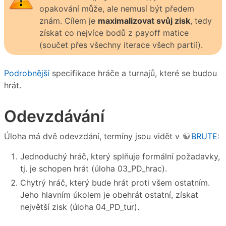
opakování může, ale nemusí být předem
znám. Cílem je
maximalizovat svůj zisk
, tedy
získat co nejvíce bodů z payoff matice
(součet přes všechny iterace všech partií).
Podrobnější
specifikace hráče a turnajů, které se budou
hrát.
Odevzdávání
Úloha má dvě odevzdání, termíny jsou vidět v
BRUTE
:
Jednoduchý hráč, který splňuje formální požadavky,
tj. je schopen hrát (úloha 03_PD_hrac).
Chytrý hráč, který bude hrát proti všem ostatním.
Jeho hlavním úkolem je obehrát ostatní, získat
největší zisk (úloha 04_PD_tur).