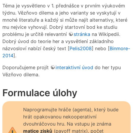
Téma je vysvětleno v 1. přednášce v prvním výukovém
týdnu. Vězňovo dilema a jeho varianty se vyskytují v
mnohé literatuře a každý si může najít alternativy, které
mu nejvíce vyhovují. Dobrý startovní bod ke studiu
problému je určitě relevantní
stránka
na Wikipedii.
Dobrý úvod do teorie her a vysvětlení základního
názvosloví nabízí český text [
Pelis2008
] nebo [
Binmore-
2014
].
Doporučujeme projít
interaktivní úvod
do her typu
Vězňovo dilema.
Formulace úlohy
Naprogramujte hráče (agenta), který bude
hrát opakovanou nekooperativní
dvouhráčovou hru. Na vstupu je známa
matice zisků
(payoff matrix), počet