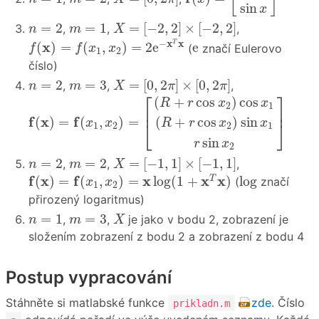
sin
x
X
=
[
−
2
,
2
]
×
[
−
2
,
2
]
n
=
2
m
=
1
=
2
=
1
=
[
−
2
,
2
]
×
[
−
2
,
2
]
,
,
,
n
m
X
f
(
x
)
=
f
(
x
1
,
x
2
)
=
2
e
−
x
T
x
e
−
x
x
T
x
(
)
=
(
,
)
=
2
e
e
(
značí Eulerovo
f
f
x
x
1
2
číslo)
X
=
[
0
,
2
π
]
×
[
0
,
2
π
]
n
=
2
m
=
3
=
2
=
3
=
[
0
,
2
]
×
[
0
,
2
]
,
,
,
n
m
X
π
π
f
(
x
)
=
f
(
x
1
,
x
2
)
=
[
(
R
+
r
cos
x
2
)
cos
x
1
(
R
+
r
cos
x
2
)
s
⎡
⎤
(
+
cos
)
cos
R
r
x
x
2
1
⎢
⎥
f
x
f
(
+
cos
)
sin
(
)
=
(
,
)
=
R
r
x
x
x
x
⎣
⎦
2
1
1
2
sin
r
x
2
X
=
[
−
1
,
1
]
×
[
−
1
,
1
]
n
=
2
m
=
2
=
2
=
2
=
[
−
1
,
1
]
×
[
−
1
,
1
]
,
,
,
n
m
X
f
(
x
)
=
f
(
x
1
,
x
2
)
=
x
log
(
1
+
x
T
x
)
log
f
x
f
x
x
x
(
)
=
(
,
)
=
log
(
1
+
)
log
T
(
značí
x
x
1
2
přirozený logaritmus)
X
n
=
1
m
=
3
=
1
=
3
,
,
je jako v bodu 2, zobrazení je
n
m
X
složením zobrazení z bodu 2 a zobrazení z bodu 4
Postup vypracování
Stáhněte si matlabské funkce
zde
. Číslo
prikladn.m