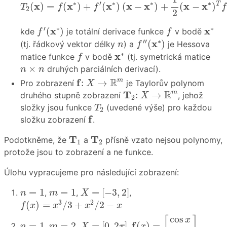
∗
′
∗
∗
∗
x
x
x
x
x
x
x
T
(
)
=
(
)
+
(
)
(
−
)
+
(
−
)
T
f
f
f
2
2
f
′
(
x
∗
)
f
x
∗
′
∗
∗
x
x
(
)
kde
je totální derivace funkce
v bodě
f
f
f
″
(
x
∗
)
n
′′
∗
x
(
)
(tj. řádkový vektor délky
) a
je Hessova
n
f
f
x
∗
∗
x
matice funkce
v bodě
(tj. symetrická matice
f
n
×
n
×
druhých parciálních derivací).
n
n
f
:
X
→
R
m
R
f
m
:
→
Pro zobrazení
je Taylorův polynom
X
T
2
:
X
→
R
m
R
T
m
:
→
druhého stupně zobrazení
, jehož
X
2
T
2
složky jsou funkce
(uvedené výše) pro každou
T
2
f
f
složku zobrazení
.
T
1
T
2
T
T
Podotkněme, že
a
přísně vzato nejsou polynomy,
1
2
protože jsou to zobrazení a ne funkce.
Úlohu vypracujeme pro následující zobrazení:
X
=
[
−
3
,
2
]
n
=
1
m
=
1
=
1
=
1
=
[
−
3
,
2
]
,
,
,
n
m
X
f
(
x
)
=
x
3
/
3
+
x
2
/
2
−
x
3
2
(
)
=
/
3
+
/
2
−
f
x
x
x
x
f
(
x
)
=
[
cos
x
sin
x
]
cos
[
]
x
X
=
[
0
,
2
π
]
n
=
1
m
=
2
f
=
1
=
2
=
[
0
,
2
]
(
)
=
,
,
,
n
m
X
π
x