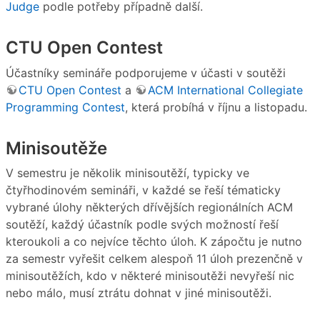
Judge
podle potřeby případně další.
CTU Open Contest
Účastníky semináře podporujeme v účasti v soutěži
CTU Open Contest
a
ACM International Collegiate
Programming Contest
, která probíhá v říjnu a listopadu.
Minisoutěže
V semestru je několik minisoutěží, typicky ve
čtyřhodinovém semináři, v každé se řeší tématicky
vybrané úlohy některých dřívějších regionálních ACM
soutěží, každý účastník podle svých možností řeší
kteroukoli a co nejvíce těchto úloh. K zápočtu je nutno
za semestr vyřešit celkem alespoň 11 úloh prezenčně v
minisoutěžích, kdo v některé minisoutěži nevyřeší nic
nebo málo, musí ztrátu dohnat v jiné minisoutěži.