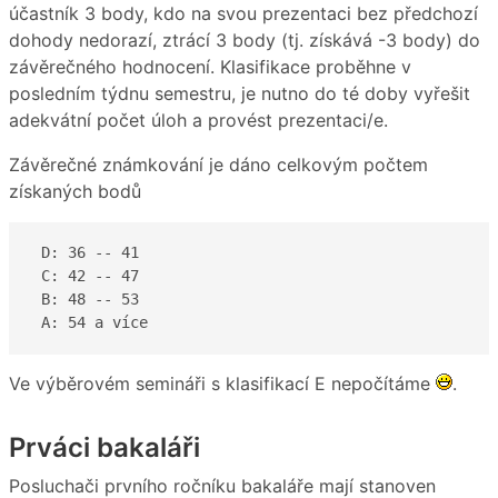
účastník 3 body, kdo na svou prezentaci bez předchozí
dohody nedorazí, ztrácí 3 body (tj. získává -3 body) do
závěrečného hodnocení. Klasifikace proběhne v
posledním týdnu semestru, je nutno do té doby vyřešit
adekvátní počet úloh a provést prezentaci/e.
Závěrečné známkování je dáno celkovým počtem
získaných bodů
 D: 36 -- 41  

 C: 42 -- 47 

 B: 48 -- 53

 A: 54 a více  
Ve výběrovém semináři s klasifikací E nepočítáme
.
Prváci bakaláři
Posluchači prvního ročníku bakaláře mají stanoven