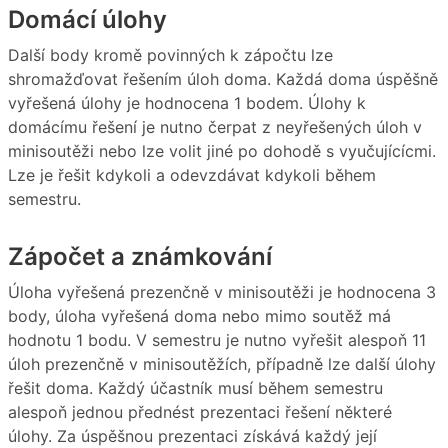
Domácí úlohy
Další body kromě povinných k zápočtu lze
shromažďovat řešením úloh doma. Každá doma úspěšně
vyřešená úlohy je hodnocena 1 bodem. Úlohy k
domácímu řešení je nutno čerpat z neyřešených úloh v
minisoutěži nebo lze volit jiné po dohodě s vyučujícícmi.
Lze je řešit kdykoli a odevzdávat kdykoli během
semestru.
Zápočet a známkování
Úloha vyřešená prezenčně v minisoutěži je hodnocena 3
body, úloha vyřešená doma nebo mimo soutěž má
hodnotu 1 bodu. V semestru je nutno vyřešit alespoň 11
úloh prezenčně v minisoutěžích, případně lze další úlohy
řešit doma. Každý účastník musí během semestru
alespoň jednou přednést prezentaci řešení některé
úlohy. Za úspěšnou prezentaci získává každý její