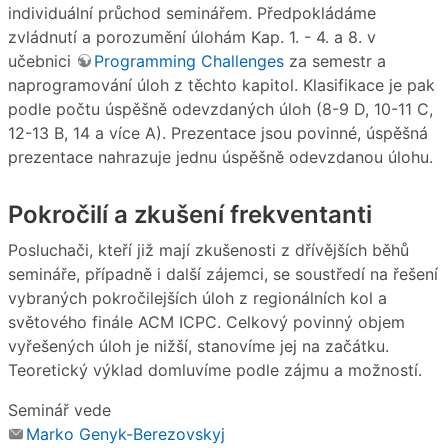
individuální průchod seminářem. Předpokládáme
zvládnutí a porozumění úlohám Kap. 1. - 4. a 8. v
učebnici
Programming Challenges
za semestr a
naprogramování úloh z těchto kapitol. Klasifikace je pak
podle počtu úspěšně odevzdaných úloh (8-9 D, 10-11 C,
12-13 B, 14 a více A). Prezentace jsou povinné, úspěšná
prezentace nahrazuje jednu úspěšně odevzdanou úlohu.
Pokročilí a zkušení frekventanti
Posluchači, kteří již mají zkušenosti z dřívějších běhů
semináře, případně i další zájemci, se soustředí na řešení
vybraných pokročilejších úloh z regionálních kol a
světového finále ACM ICPC. Celkový povinný objem
vyřešených úloh je nižší, stanovíme jej na začátku.
Teoretický výklad domluvíme podle zájmu a možností.
Seminář vede
Marko Genyk-Berezovskyj