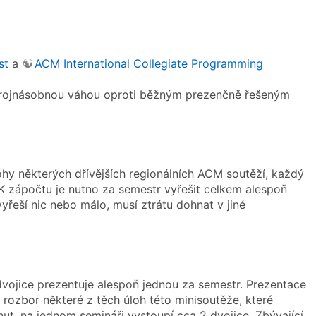
st
a
ACM International Collegiate Programming
s trojnásobnou váhou oproti běžným prezenčně řešeným
ohy některých dřívějších regionálních ACM soutěží, každý
 K zápočtu je nutno za semestr vyřešit celkem alespoň
yřeší nic nebo málo, musí ztrátu dohnat v jiné
vojice prezentuje alespoň jednou za semestr. Prezentace
 rozbor některé z těch úloh této minisoutěže, které
nut, na jednom semináři vystoupí cca 2 dvojice. Zbývající