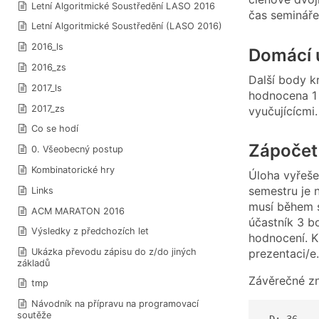
Letní Algoritmické Soustředění LASO 2016
čas semináře
Letní Algoritmické Soustředění (LASO 2016)
2016_ls
Domácí 
2016_zs
Další body k
2017_ls
hodnocena 1 
2017_zs
vyučujícícmi
Co se hodí
Zápočet
0. Všeobecný postup
Kombinatorické hry
Úloha vyřeše
semestru je 
Links
musí během s
ACM MARATON 2016
účastník 3 b
Výsledky z předchozích let
hodnocení. K
Ukázka převodu zápisu do z/do jiných
prezentaci/e.
základů
Závěrečné z
tmp
Návodník na přípravu na programovací
soutěže
 D: 36 -- 