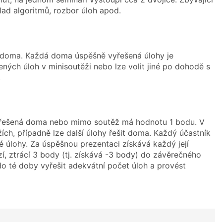
lad algoritmů, rozbor úloh apod.
 doma. Každá doma úspěšně vyřešená úlohy je
ých úloh v minisoutěži nebo lze volit jiné po dohodě s
.
vyřešená doma nebo mimo soutěž má hodnotu 1 bodu. V
ích, případně lze další úlohy řešit doma. Každý účastník
 úlohy. Za úspěšnou prezentaci získává každý její
, ztrácí 3 body (tj. získává -3 body) do závěrečného
o té doby vyřešit adekvátní počet úloh a provést