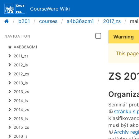
CourseWare Wiki
b201
courses
a4b36acm1
2017_zs
mai
Warning
NAVIGATION
A4B36ACM1
This page 
2011_zs
2012_ls
ZS 20
2012_zs
2013_ls
2013_zs
Organiz
2014_ls
Seminář prob
2014_zs
stránku s
Klasifikovan
2015_ls
musí být ak
2015_zs
Archív reg
2016_ls
potřeby příp