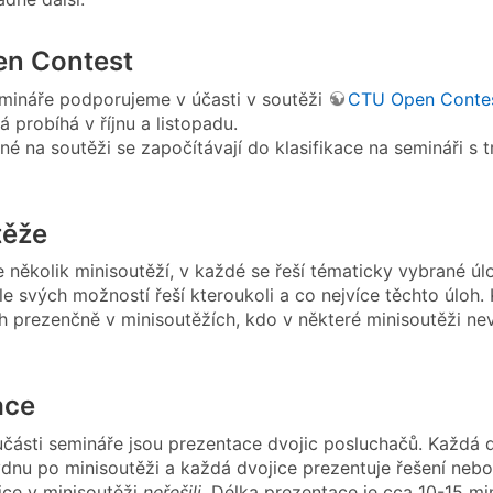
n Contest
mináře podporujeme v účasti v soutěži
CTU Open Conte
rá probíhá v říjnu a listopadu.
né na soutěži se započítávají do klasifikace na semináři 
těže
e několik minisoutěží, v každé se řeší tématicky vybrané úl
le svých možností řeší kteroukoli a co nejvíce těchto úloh.
oh prezenčně v minisoutěžích, kdo v některé minisoutěži nev
ace
části semináře jsou prezentace dvojic posluchačů. Každá d
týdnu po minisoutěži a každá dvojice prezentuje řešení nebo
ice v minisoutěži
neřešili
. Délka prezentace je cca 10-15 mi