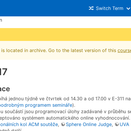
Switch Term
n
is located in archive. Go to the latest version of this
cours
17
ace
íhá jednou týdně ve čtvrtek od 14.30 a od 17.00 v E-311 na
 podrobným programem semináře
).
ou součástí jsou programovací úlohy zadávané v průběhu sem
ceptováno systémem automatického online vyhodnocování.
ionálních kol ACM soutěže
,
Sphere Online Judge
,
UVA 
adně další.