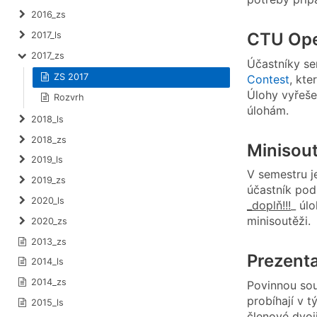
2016_zs
CTU Ope
2017_ls
2017_zs
Účastníky se
ZS 2017
Contest
, kte
Úlohy vyřeše
Rozvrh
úlohám.
2018_ls
2018_zs
Minisou
2019_ls
V semestru j
2019_zs
účastník pod
2020_ls
_doplň!!!
_ úl
minisoutěži.
2020_zs
2013_zs
Prezent
2014_ls
2014_zs
Povinnou sou
probíhají v 
2015_ls
členové dvoj