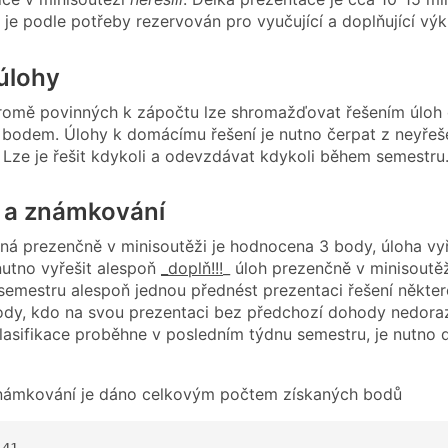
 je podle potřeby rezervován pro vyučující a doplňující výk
úlohy
romě povinných k zápočtu lze shromažďovat řešením úloh
bodem. Úlohy k domácímu řešení je nutno čerpat z neyřešen
. Lze je řešit kdykoli a odevzdávat kdykoli během semestru
 a známkování
ná prezenčně v minisoutěži je hodnocena 3 body, úloha 
nutno vyřešit alespoň
_doplň!!!
_ úloh prezenčně v minisoutěž
emestru alespoň jednou přednést prezentaci řešení některé
ody, kdo na svou prezentaci bez předchozí dohody nedorazí
lasifikace proběhne v posledním týdnu semestru, je nutno d
námkování je dáno celkovým počtem získaných bodů
41  
