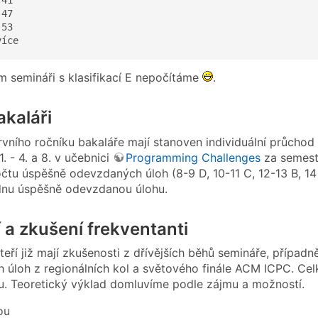
47 

53

více  
 semináři s klasifikací E nepočítáme
.
akaláři
rvního ročníku bakaláře mají stanoven individuální průch
. - 4. a 8. v učebnici
Programming Challenges
za semestr
čtu úspěšně odevzdaných úloh (8-9 D, 10-11 C, 12-13 B, 14
dnu úspěšně odevzdanou úlohu.
í a zkušení frekventanti
teří již mají zkušenosti z dřívějších běhů semináře, případn
ch úloh z regionálních kol a světového finále ACM ICPC. Ce
ku. Teoretický výklad domluvíme podle zájmu a možností.
ou