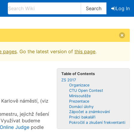
Search
Log In
e pages
. Go the latest version of
this page
.
Table of Contents
ZS 2017
Organizace
CTU Open Contest
Minisoutěže
 Karlově náměstí, (viz
Prezentace
Domácí úlohy
Zápočet a známkování
estru, jejichž řešení
Prváci bakaláři
 Využívat budeme
Pokročilí a zkušení frekventanti
Online Judge
podle