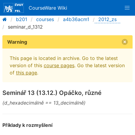
CourseWare Wiki
b201
courses
a4b36acm1
2012_zs
seminar_d_1312
Warning
This page is located in archive. Go to the latest
version of this
course pages
. Go the latest version
of
this page
.
Seminář 13 (13.12.) Opáčko, různé
(d_hexadecimálně == 13_decimálně)
Příklady k rozmyšlení