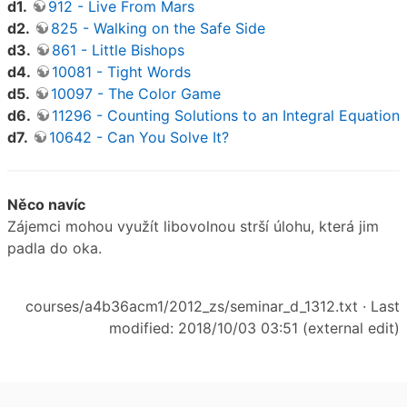
d1.
912 - Live From Mars
d2.
825 - Walking on the Safe Side
d3.
861 - Little Bishops
d4.
10081 - Tight Words
d5.
10097 - The Color Game
d6.
11296 - Counting Solutions to an Integral Equation
d7.
10642 - Can You Solve It?
Něco navíc
Zájemci mohou využít libovolnou strší úlohu, která jim
padla do oka.
courses/a4b36acm1/2012_zs/seminar_d_1312.txt
· Last
modified: 2018/10/03 03:51 (external edit)