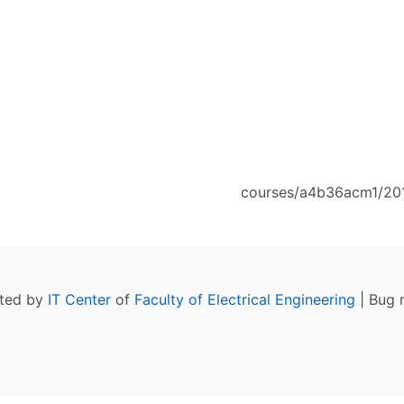
courses/a4b36acm1/201
ated by
IT Center
of
Faculty of Electrical Engineering
| Bug 