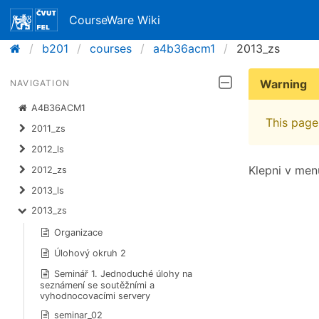
CourseWare Wiki
b201
courses
a4b36acm1
2013_zs
Warning
NAVIGATION
A4B36ACM1
This page 
2011_zs
2012_ls
Klepni v men
2012_zs
2013_ls
2013_zs
Organizace
Úlohový okruh 2
Seminář 1. Jednoduché úlohy na
seznámení se soutěžními a
vyhodnocovacími servery
seminar_02