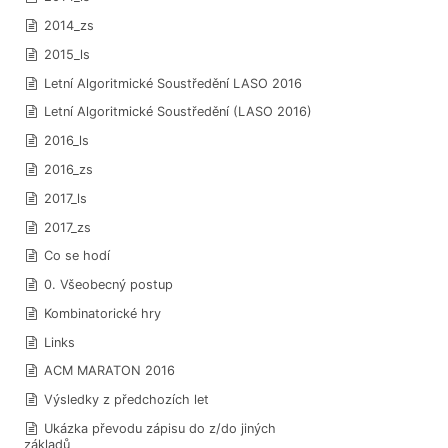
2014_zs
2015_ls
Letní Algoritmické Soustředění LASO 2016
Letní Algoritmické Soustředění (LASO 2016)
2016_ls
2016_zs
2017_ls
2017_zs
Co se hodí
0. Všeobecný postup
Kombinatorické hry
Links
ACM MARATON 2016
Výsledky z předchozích let
Ukázka převodu zápisu do z/do jiných
základů