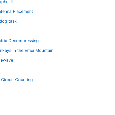
pher II
ntenna Placement
 dog task
atrix Decompressing
nkeys in the Emei Mountain
mewave
Circuit Counting