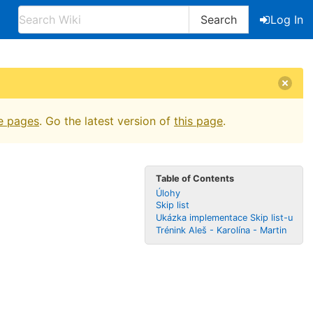
Search
Log In
e pages
. Go the latest version of
this page
.
Table of Contents
Úlohy
Skip list
Ukázka implementace Skip list-u
Trénink Aleš - Karolína - Martin