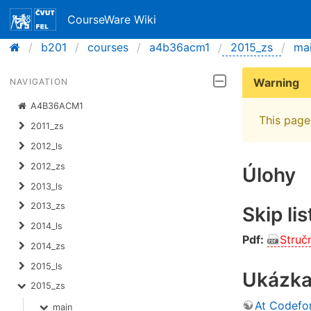
CourseWare Wiki
b201
courses
a4b36acm1
2015_zs
ma
Warning
NAVIGATION
A4B36ACM1
This page 
2011_zs
2012_ls
2012_zs
Úlohy
2013_ls
2013_zs
Skip lis
2014_ls
Pdf:
Struč
2014_zs
2015_ls
Ukázka
2015_zs
At Codefo
main