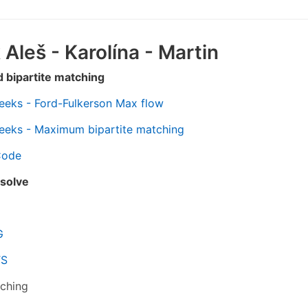
 Aleš - Karolína - Martin
 bipartite matching
eeks - Ford-Fulkerson Max flow
eeks - Maximum bipartite matching
Code
 solve
G
S
tching