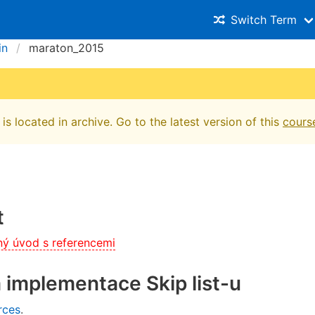
Switch Term
in
maraton_2015
is located in archive. Go to the latest version of this
cours
t
ný úvod s referencemi
 implementace Skip list-u
rces
.