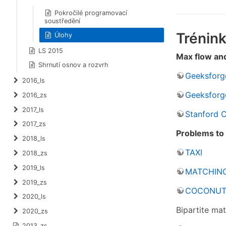
Pokročilé programovací
soustředění
Trénink
Úlohy
LS 2015
Max flow and
Shrnutí osnov a rozvrh
Geeksforg
2016_ls
Geeksforg
2016_zs
2017_ls
Stanford 
2017_zs
Problems to
2018_ls
TAXI
2018_zs
2019_ls
MATCHIN
2019_zs
COCONUT
2020_ls
Bipartite ma
2020_zs
2013_zs