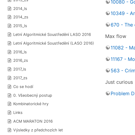
10080 - Go
2014_ls
10349 - A
2014_zs
670 - The
2015_ls
Letní Algoritmické Soustředění LASO 2016
Max flow
Letní Algoritmické Soustředění (LASO 2016)
11082 - M
2016_ls
11167 - Mo
2016_zs
2017_ls
563 - Cri
2017_zs
Just curious
Co se hodí
Problem D 
0. Všeobecný postup
Kombinatorické hry
Links
ACM MARATON 2016
Výsledky z předchozích let