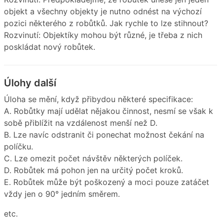
objekt a všechny objekty je nutno odnést na výchozí
pozici některého z robůtků. Jak rychle to lze stihnout?
Rozvinutí: Objektíky mohou být různé, je třeba z nich
poskládat nový robůtek.
Úlohy další
Úloha se mění, když přibydou některé specifikace:
A. Robůtky mají udělat nějakou činnost, nesmí se však k
sobě přiblížit na vzdálenost menší než D.
B. Lze navíc odstranit či ponechat možnost čekání na
políčku.
C. Lze omezit počet návštěv některých políček.
D. Robůtek má pohon jen na určitý počet kroků.
E. Robůtek může být poškozený a moci pouze zatáčet
vždy jen o 90° jedním směrem.
etc.