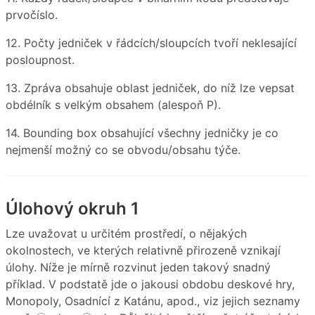
prvočíslo.
12. Počty jedniček v řádcích/sloupcích tvoří neklesající
posloupnost.
13. Zpráva obsahuje oblast jedniček, do níž lze vepsat
obdélník s velkým obsahem (alespoň P).
14. Bounding box obsahující všechny jedničky je co
nejmenší možný co se obvodu/obsahu týče.
Úlohový okruh 1
Lze uvažovat u určitém prostředí, o nějakých
okolnostech, ve kterých relativně přirozeně vznikají
úlohy. Níže je mírně rozvinut jeden takový snadný
příklad. V podstatě jde o jakousi obdobu deskové hry,
Monopoly, Osadnící z Katánu, apod., viz jejich seznamy