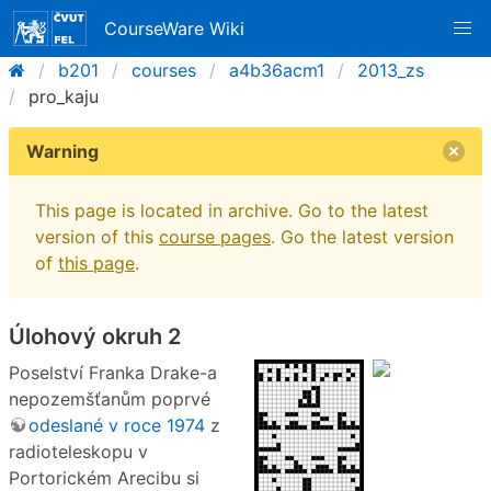
CourseWare Wiki
b201
courses
a4b36acm1
2013_zs
pro_kaju
Warning
This page is located in archive. Go to the latest
version of this
course pages
. Go the latest version
of
this page
.
Úlohový okruh 2
Poselství Franka Drake-a
nepozemšťanům poprvé
odeslané v roce 1974
z
radioteleskopu v
Portorickém Arecibu si