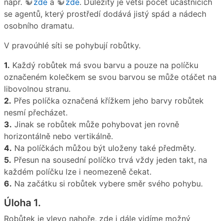
např.
zde
a
zde
. Důležitý je větší počet účastnících
se agentů, který prostředí dodává jistý spád a nádech
osobního dramatu.
V pravoúhlé síti se pohybují robůtky.
1.
Každý robůtek má svou barvu a pouze na políčku
označeném kolečkem se svou barvou se může otáčet na
libovolnou stranu.
2.
Přes políčka označená křížkem jeho barvy robůtek
nesmí přecházet.
3.
Jinak se robůtek může pohybovat jen rovně
horizontálně nebo vertikálně.
4.
Na políčkách můžou být uloženy také předměty.
5.
Přesun na sousední políčko trvá vždy jeden takt, na
každém políčku lze i neomezeně čekat.
6.
Na začátku si robůtek vybere směr svého pohybu.
Úloha 1.
Robůtek je vlevo nahoře, zde i dále vidíme možný