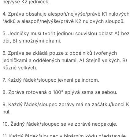
nejvýše K2 jedniček.
4. Zpráva obsahuje alespoň/nejvýše/právě K1 nulových
řádků a alespoň/nejvýše/právě K2 nulových sloupců.
5. Jedničky musí tvořit jedinou souvislou oblast A) bez
děr, B) s možnými dírami.
6. Zpráva se zkládá pouze z obdélníků tvořených
jedničkami a oddělených nulami. A) Stejně velkých. B)
Různě velkých.
7. Každý řádek/sloupec je/není palindrom.
8. Zpráva rotovaná o 180° splývá sama se sebou.
9. Každý řádek/sloupec zprávy má na začátku/konci K
nul.
10. Žádný řádek/sloupec se ve zprávě neopakuje.
11. Každý řádek/sloupec v binárním kódu představuje