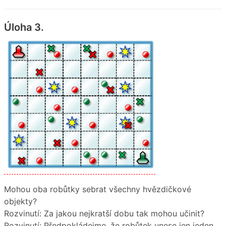
Úloha 3.
Mohou oba robůtky sebrat všechny hvězdičkové
objekty?
Rozvinutí: Za jakou nejkratší dobu tak mohou učinit?
Rozvinutí: Předpokládejme, že robůtek unese jen jeden