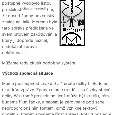
postupně vydobylo jistou
[citation needed]
proslulost
tím,
že dosud žádný pozemský
znalec ani laik, kterému byla
tato zpráva předložena ve
svém bitovém zakódování a
který ji dopředu neznal,
nedokázal zprávu
dekódovat.
Můžeme tedy zkusit podobný systém.
Výchozí společná situace
Máme posloupnost znaků 0 a 1 určité délky L. Budeme ji
říkat kód zprávy. Zprávu máme rozdělit na úseky stejné
délky W (kromě posledního, jenž může být kratší), těm
budeme říkat řádky, a napsat je zarovnané pod sebe
neproporcionálním fontem, címž vznikne textový
obdélník, kterému budeme říkat zpráva. Pokud poslední