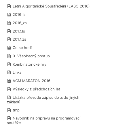
Letní Algoritmické Soustředění (LASO 2016)
2016_ls
2016_zs
2017_ls
2017_zs
Co se hodí
0. Všeobecný postup
Kombinatorické hry
Links
ACM MARATON 2016
Výsledky z předchozích let
Ukázka převodu zápisu do z/do jiných
základů
tmp
Návodník na přípravu na programovací
soutěže