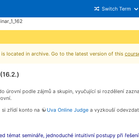
Switch Term
inar_1_162
is located in archive. Go to the latest version of this
cours
(16.2.)
 do úrovní podle zájmů a skupin, vyučující si rozdělení z
ovní.
 si zřídí konto na
Uva Online Judge
a vyzkouší odevzdat 
ed témat semináře, jednoduché intuitivní postupy při řeše