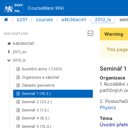
CourseWare Wiki
b201
courses
a4b36acm1
2012_ls
sem
Warning
NAVIGATION
A4B36ACM1
This page 
2011_zs
2012_ls
Seminář 1 
Soutěžní úlohy 1.7.2012.
Organizace
Organizace a zápočet
1. Rozdělění
Základní geometrie
patřičných úr
Seminář 1 (16.2.)
2. Posluchači
Seminář 2 (23.2.)
Physics
Seminář 3 (1.3.)
Téma
Seminář 4 (8.3.)
Úvodní přehl
Seminář 5 (15.3.)