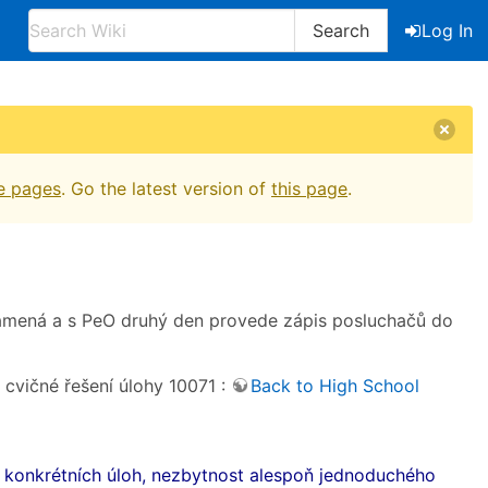
Search
Log In
e pages
. Go the latest version of
this page
.
aznamená a s PeO druhý den provede zápis posluchačů do
cvičné řešení úlohy 10071 :
Back to High School
ní konkrétních úloh, nezbytnost alespoň jednoduchého