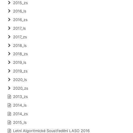
2015_zs
2016_ls
2016_zs
2017_ls
2017_zs
2018_ls
2018_zs
2019_ls
2019_zs
2020_ls
2020_zs
2013_zs
2014_ls
2014_zs
2015_ls
Letní Algoritmické Soustředění LASO 2016