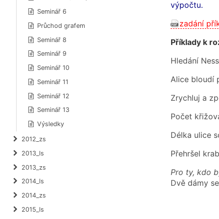
výpočtu.
Seminář 6
zadání pří
Průchod grafem
Seminář 8
Příklady k r
Seminář 9
Hledání Ness
Seminář 10
Alice bloudí
Seminář 11
Seminář 12
Zrychluj a z
Seminář 13
Počet křižo
Výsledky
Délka ulice 
2012_zs
Přehršel kra
2013_ls
2013_zs
Pro ty, kdo b
2014_ls
Dvě dámy se
2014_zs
2015_ls