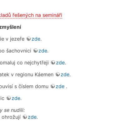
kladů řešených na semináři
ozmyšlení
ie v jezeře
zde
.
 po šachovnici
zde
.
pomaluj co nejchytřeji
zde
.
vatek v regionu Káemen
zde
.
souvisí s číslem domu
zde
.
bic
zde
.
y se nudili:
 ohrožují
zde
.