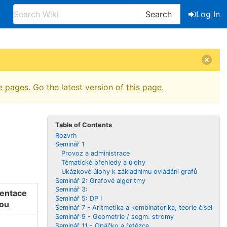
Search
Log In
e pages
. Go the latest version of
this page
.
Table of Contents
Rozvrh
Seminář 1
Provoz a administrace
Tématické přehledy a úlohy
Ukázkové úlohy k základnímu ovládání grafů
Seminář 2: Grafové algoritmy
Seminář 3:
zentace
Seminář 5: DP I
kou
Seminář 7 - Aritmetika a kombinatorika, teorie čísel
Seminář 9 - Geometrie / segm. stromy
Seminář 11 - Opáčko a řetězce