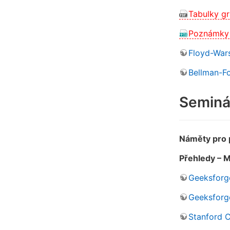
Tabulky gr
Poznámky 
Floyd-Wars
Bellman-F
Seminář
Náměty pro p
Přehledy – M
Geeksforg
Geeksforg
Stanford 