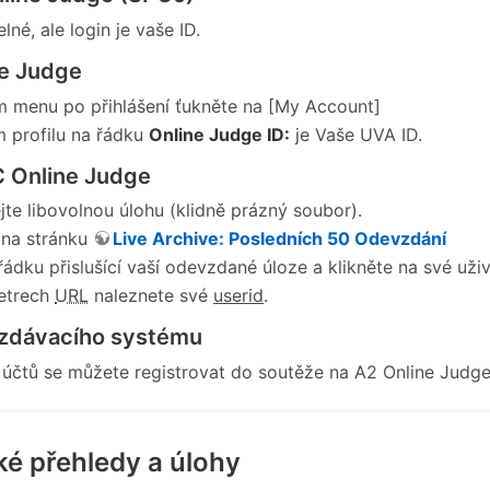
lné, ale login je vaše ID.
e Judge
m menu po přihlášení ťukněte na [My Account]
 profilu na řádku
Online Judge ID:
je Vaše UVA ID.
 Online Judge
te libovolnou úlohu (klidně prázný soubor).
 na stránku
Live Archive: Posledních 50 Odevzdání
řádku přislušící vaší odevzdané úloze a klikněte na své uži
etrech
URL
naleznete své
userid
.
zdávacího systému
 účtů se můžete registrovat do soutěže na A2 Online Judge
é přehledy a úlohy