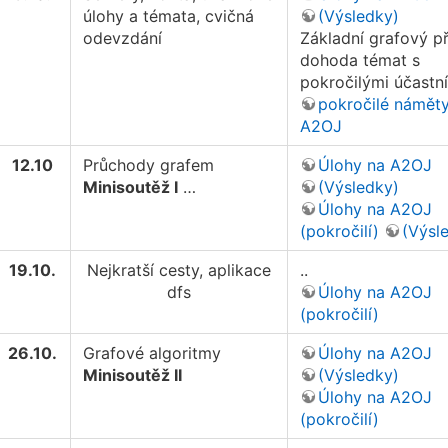
úlohy a témata, cvičná
(Výsledky)
odevzdání
Základní grafový př
dohoda témat s
pokročilými účastn
pokročilé námět
A2OJ
12.10
Průchody grafem
Úlohy na A2OJ
Minisoutěž I
…
(Výsledky)
Úlohy na A2OJ
(pokročilí)
(Výsl
19.10.
Nejkratší cesty, aplikace
..
dfs
Úlohy na A2OJ
(pokročilí)
26.10.
Grafové algoritmy
Úlohy na A2OJ
Minisoutěž II
(Výsledky)
Úlohy na A2OJ
(pokročilí)