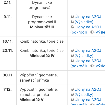
2.11.
Dynamické
programování I
9.11.
Dynamické
Úlohy na A2OJ
programování II
(Výsledky)
Minisoutěž III
Úlohy na A2OJ
(pokročilí)
(Výsl
16.11.
Kombinatorika, torie čísel
23.11.
Kombinatorika, torie čísel
Úlohy na A2OJ
Minisoutěž IV
(Výsledky)
Úlohy na A2OJ
(pokročilí)
(Výsl
30.11
Výpočetní geometrie,
zametací přímka
7.12.
Výpočetní geometrie,
Úlohy na A2OJ
zametací přímka
(Výsledky)
Minisoutěž V
Úlohy na A2OJ
(pokročilí)
(Výsl