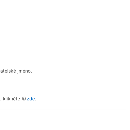
vatelské jméno.
, klikněte
zde
.