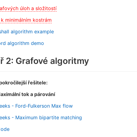
afových úloh a složitostí
k minimálním kostrám
hall algorithm example
ord algorithm demo
 2: Grafové algoritmy
okročilejší řešitele:
aximální tok a párování
eeks - Ford-Fulkerson Max flow
eeks - Maximum bipartite matching
Code