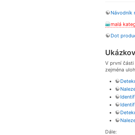
Návodník n
malá kateg
Dot produc
Ukázkov
V první část
zejména uloh
Detekc
Naleze
Identi
Identi
Detekc
Naleze
Dále: