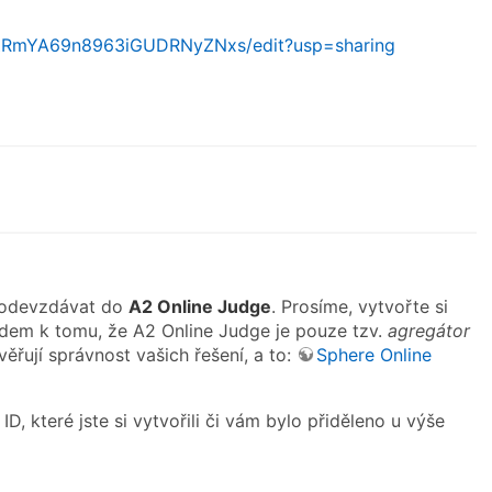
BZRmYA69n8963iGUDRNyZNxs/edit?usp=sharing
e odevzdávat do
A2 Online Judge
. Prosíme, vytvořte si
edem k tomu, že A2 Online Judge je pouze tzv.
agregátor
věřují správnost vašich řešení, a to:
Sphere Online
, které jste si vytvořili či vám bylo přiděleno u výše