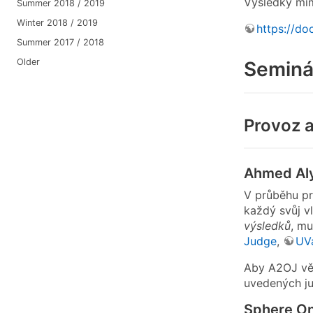
Výsledky mi
Summer 2018 / 2019
Winter 2018 / 2019
https://d
Summer 2017 / 2018
Older
Seminá
Provoz a
Ahmed Aly
V průběhu pr
každý svůj vl
výsledků
, mu
Judge
,
UV
Aby A2OJ věd
uvedených ju
Sphere On