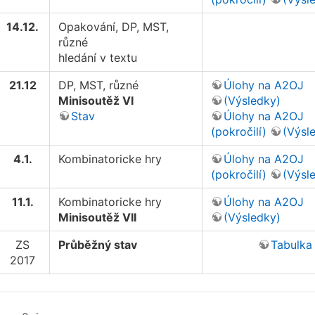
14.12.
Opakování, DP, MST,
různé
hledání v textu
21.12
DP, MST, různé
Úlohy na A2OJ
Minisoutěž VI
(Výsledky)
Stav
Úlohy na A2OJ
(pokročilí)
(Výsl
4.1.
Kombinatoricke hry
Úlohy na A2OJ
(pokročilí)
(Výsl
11.1.
Kombinatoricke hry
Úlohy na A2OJ
Minisoutěž VII
(Výsledky)
ZS
Průběžný stav
Tabulka
2017