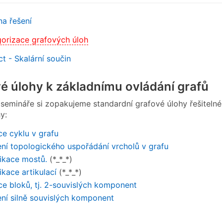
a řešení
orizace grafových úloh
t - Skalární součin
é úlohy k základnímu ovládání grafů
i semináře si zopakujeme standardní grafové úlohy řešiteln
y:
e cyklu v grafu
ní topologického uspořádání vrcholů v grafu
fikace mostů.
(*_*_*)
fikace artikulací
(*_*_*)
e bloků, tj. 2-souvislých komponent
ní silně souvislých komponent