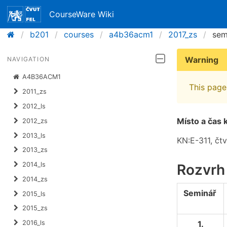
CourseWare Wiki
b201
courses
a4b36acm1
2017_zs
sem
Warning
NAVIGATION
A4B36ACM1
This page 
2011_zs
2012_ls
Místo a čas 
2012_zs
2013_ls
KN:E-311, čtv
2013_zs
2014_ls
Rozvrh
2014_zs
Seminář
2015_ls
2015_zs
1.
2016_ls