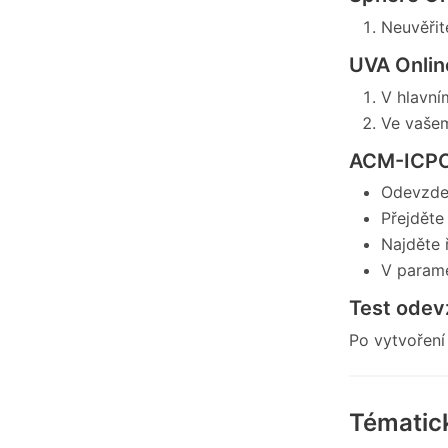
Neuvěřite
UVA Onlin
V hlavní
Ve vašem
ACM-ICPC
Odevzdej
Přejděte
Najděte 
V param
Test odev
Po vytvoření
Tématick