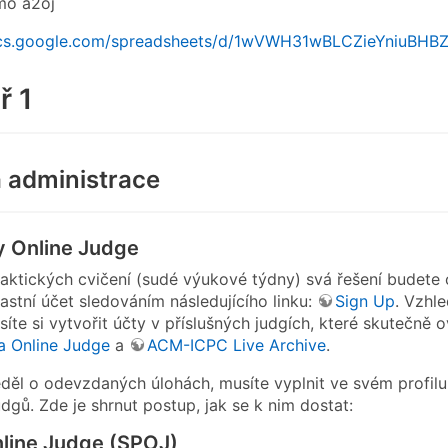
mo a2oj
ocs.google.com/spreadsheets/d/1wVWH31wBLCZieYniuBH
ř 1
 administrace
 Online Judge
aktických cvičení (sudé výukové týdny) svá řešení budet
astní účet sledováním následujícího linku:
Sign Up
. Vzhl
síte si vytvořit účty v příslušných judgích, které skutečně o
a Online Judge
a
ACM-ICPC Live Archive
.
ěl o odevzdaných úlohách, musíte vyplnit ve svém profilu ID
dgů. Zde je shrnut postup, jak se k nim dostat:
line Judge (SPOJ)