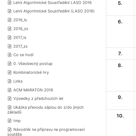
5.
Letní Algoritmické Soustředění LASO 2016
Letní Algoritmické Soustředění (LASO 2016)
2016_ls
6.
2016_zs
2017_ls
2017_zs
7.
Co se hodí
0. Všeobecný postup
8.
Kombinatorické hry
Links
ACM MARATON 2016
9.
Výsledky z předchozích let
Ukázka převodu zápisu do z/do jiných
základů
10.
tmp
Návodník na přípravu na programovací
soutěže