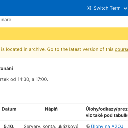
Switch Term
inare
is located in archive. Go to the latest version of this
cours
konání
rtek od 14:30, a 17:00.
Datum
Náplň
Úlohy/odkazy/pre
viz také pod tabul
5.10.
Servery, konta, ukázkové
Úlohy na A2OJ