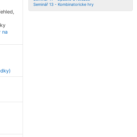
Seminář 13 - Kombinatoricke hry
ehled,
íky
y na
edky)